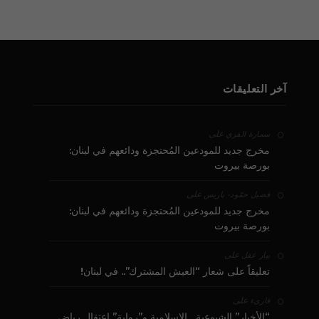
آخر التعليقات
على
سمارة القزي
مخرج جديد للمودعين المُحتجزة ودائعهم في لبنان:
بورصة بيروت
على
فضيل حمّود - باريس
مخرج جديد للمودعين المُحتجزة ودائعهم في لبنان:
بورصة بيروت
على
بيار عقل
تعليقاً على شعار “العيش المشترك”.. في لبنان!
على
قارىء
“الأخبار” الشيوعية ـ الإسلامية و”رواية” اعتقال رياض