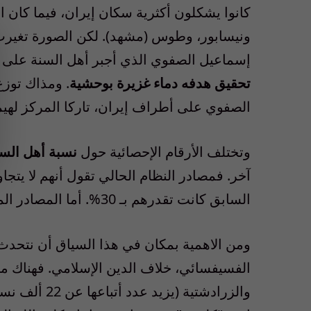
كانوا يشكلون أكثرية سكان إيران، فيما كان
إسماعيل الصفوي الذي أجبر أهل السنة على ا
تحقيق هدفه دماء غزيرة بوحشية
. ومذاك توز
الصفوي على أطراف إيران، تاركا المركز لهيم
وتختلف الأرقام الإحصائية حول
نسبة أهل السن
السابق كانت تقدرهم بـ 30%. أما المصادر المستقلة فتقول أن نسبتهم تتجاوز الـعشرين بالمائة.
ومن الاهمية بمكان في هذا السياق أن نتحدث 
والزرادشتية (