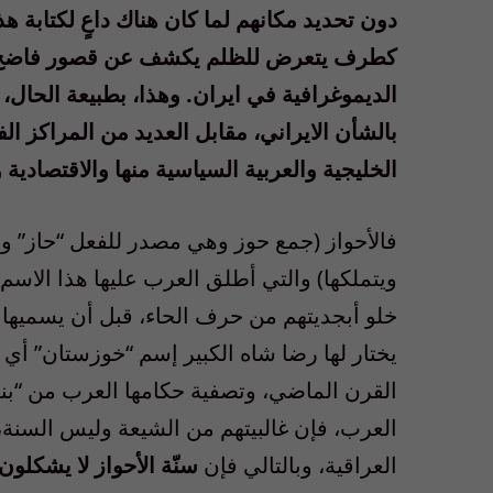
دون تحديد مكانهم لما كان هناك داعٍ لكتابة ه
كطرف يتعرض للظلم يكشف عن قصور فاضح لد
الديموغرافية في ايران. وهذا، بطبيعة الحال،
بالشأن الايراني، مقابل العديد من المراكز ال
الخليجية والعربية السياسية منها والاقتصادية 
فالأحواز (جمع حوز وهي مصدر للفعل “حاز” وتس
ويتملكها) والتي أطلق العرب عليها هذا الاسم
خلو أبجديتهم من حرف الحاء، قبل أن يسميها 
يختار لها رضا شاه الكبير إسم “خوزستان” أي ب
القرن الماضي، وتصفية حكامها العرب من “بن
العرب، فإن غالبيتهم من الشيعة وليس السنة، 
العراقية، وبالتالي فإن
سنّة الأحواز لا يشكلو