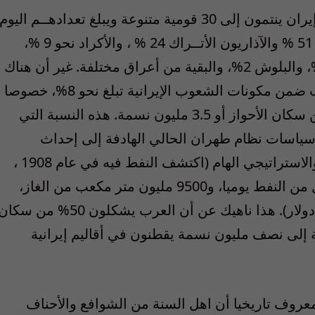
وطبقا للبيانات الرسمية الايرانية، فإن سكان إيران ينتمون إلى 30 قومية متنوعة ويبلغ تعدادهــم اليوم
نحو 73 مليون نسمة، يشكل منهم الفـــــرس 51 % والآذاريون الأتــراك 24 % ، والأكراد نحو 9 %،
والجيلاك والمازندرانيون نحو8 %، والعرب 3%، والبلوش 2%، والبقية من أعراق مختلفة. غير أن هناك
من يدحض هذه البيانات ويؤكد أن نسبة العرب ضمن مكونات الشعوب الإيرانية تبلغ نحو 8%، خصوصا
إذا ما أخذنا في الإعتبار أنهم يشكلون 95% من سكان الأحواز أو 3.5 مليون نسمة. هذه النسبة التي
سياسات نظام طهران الحالي الهادفة إلى إحداث
تغييرات ديموغرافية في هذا الإقليم النفطي والاستراتيجي الهام (اكتشف النفط فيه في عام 1908 ،
وتنتج حقوله اليوم ما بين 3.5 – 4 ملايين برميل من النفط يوميا، و9500 مليون متر مكعب من الغاز،
محققة للنظام الإيراني دخـــلا يفوق 17 مليار دولار). هذا ناهيك عن أن العرب يشكلون 50% من سك
يون نسمة، إضافة إلى نصف مليون نسمة يقطنون في أقاليم إيرانية
عروف تاريخيا أن اهل السنة من الشوافع والأحناف