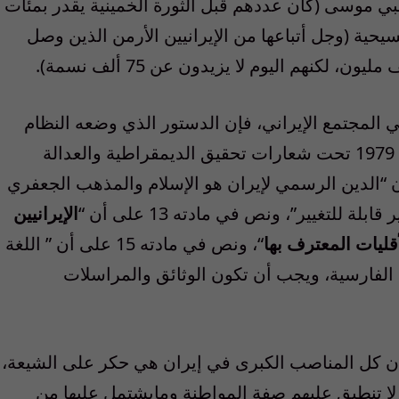
لنبي موسى (كان عددهم قبل الثورة الخمينية يقدر بمئات
وم لا يتجاوزون 25 ألفا)، والمسيحية (وجل أتباعها من الإيرانيين الأرمن الذين وصل
نهم اليوم لا يزيدون عن 75 ألف نسمة).
 المجتمع الإيراني، فإن الدستور الذي وضعه النظام
الفقهي الحالي بــُعيد وصوله إلى السلطة في 1979 تحت شعارات تحقيق الديمقراطية والعدالة
الحقوق نص في مادته 12 على أن “الدين الرسمي لإيران هو الإسلام والمذهب الجعفري
 للتغيير”، ونص في مادته 13 على أن “
الإيرانيين
ليات المعترف بها
“، ونص في مادته 15 على أن ” اللغة
الفارسية، ويجب أن تكون الوثائق والمراسلات
 أن كل المناصب الكبرى في إيران هي حكر على الشيعة،
ى لا تنطبق عليهم صفة المواطنة ومايشتمل عليها من