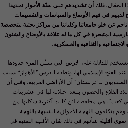
ذا المقال. ذلك أن تشديدهم على سنّة الأحواز تحديدا
يهم في فهم الأوضاع والسياسات والتقسيمات
 ناجم عن خلو جامعاتنا وكلياتنا من مراكز بحثية متخصصة
فارسية المتبحرة في كل ما له علاقة بالأوضاع والشئون
والاجتماعية والثقافية والعسكرية.
تخدم للدلالة على الأرض التي يبيــّن المرء حدودها
 عند الفتح الإسلامي لها، ونطقه الفرس “الأهواز” بسبب
الصفويون بـ”عربستان” أي الأراضي العربية، وقبل أن
لاد القلاع والحصون بــعد إحتلاله لها في عشرينات
ي كعب”، هي محافظة لئن كانت أكثرية سكانها من
وهم يتكلمون اللهجة الأحوازية الشبيهة باللهجة
ن سوى أقلية
، شأنهم في ذلك شأن الأقلية السنية في