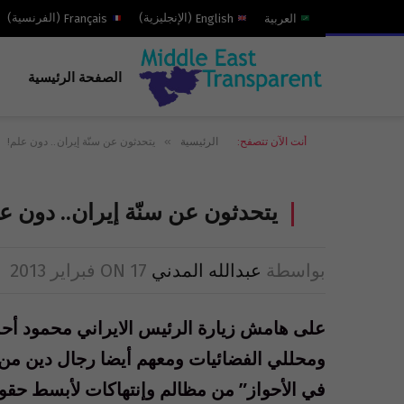
العربية
English
(
الإنجليزية
)
Français
(
الفرنسية
)
الصفحة الرئيسية
»
أنت الآن تتصفح:
الرئيسية
يتحدثون عن سنّة إيران.. دون علم!
يتحدثون عن سنّة إيران.. دون ع
بواسطة
عبدالله المدني
17 فبراير 2013
ON
على هامش زيارة الرئيس الايراني محمود أحمد
ومحللي الفضائيات ومعهم أيضا رجال دين من ال
في الأحواز” من مظالم وإنتهاكات لأبسط حقوقه