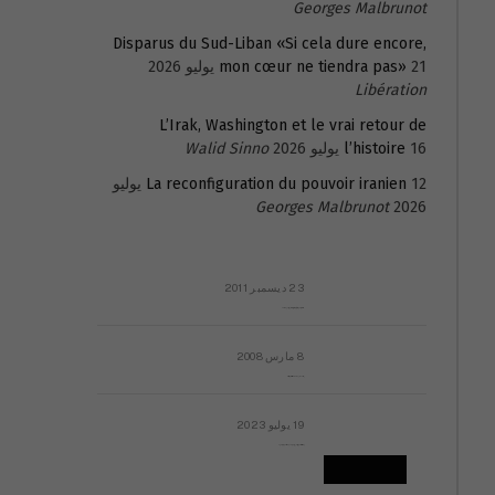
Georges Malbrunot
Disparus du Sud-Liban «Si cela dure encore,
21 يوليو 2026
mon cœur ne tiendra pas»
Libération
L’Irak, Washington et le vrai retour de
16 يوليو 2026
l’histoire
Walid Sinno
La reconfiguration du pouvoir iranien
12 يوليو
Georges Malbrunot
2026
23 ديسمبر 2011
عائلة المهندس طارق الربعة: أين دولة القانون والموسسات؟
8 مارس 2008
رسالة مفتوحة لقداسة البابا شنوده الثالث
19 يوليو 2023
إشكاليات التقويم الهجري، وهل يجدي هذا التقويم أيُ نفع؟