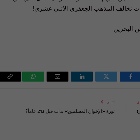
عات تخالف المذهب الجعفري الاثنى عشري!
 البحرين
فيسبوك
تويتر
لينكدإن
البريد
واتساب
Copy
الإلكتروني
Link
ق
التالي
!
ثورة «الإخوان المسلمين» بدأت قبل 213 عاماً؟