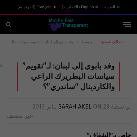
العربية
English
(
الإنجليزية
)
Français
(
الفرنسية
)
»
أنت الآن تتصفح:
الرئيسية
وفد بابوي إلى لبنان: لـ”تقويم” سياسات البطريرك الراعي والكاردينال “ساندري”؟
وفد بابوي إلى لبنان: لـ”تقويم”
سياسات البطريرك الراعي
والكاردينال “ساندري”؟
بواسطة
23 يناير 2013
ON
SARAH AKEL
غير مصنف
خاص بـ”الشفاف”