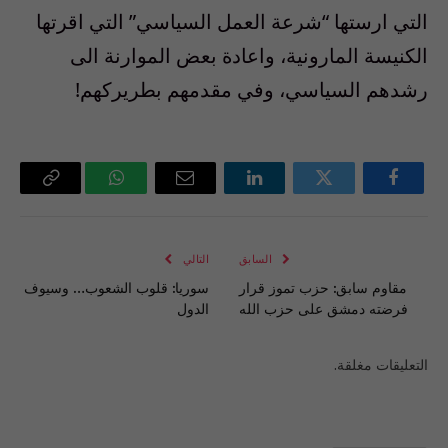
التي ارستها “شرعة العمل السياسي” التي اقرتها
الكنيسة المارونية، واعادة بعض الموارنة الى
رشدهم السياسي، وفي مقدمهم بطريركهم!
فيسبوك
تويتر
لينكدإن
البريد
واتساب
Copy
الإلكتروني
Link
السابق
التالي
مقاوم سابق: حزب تموز قرار
سوريا: قلوب الشعوب… وسيوف
فرضته دمشق على حزب الله
الدول
التعليقات مغلقة.