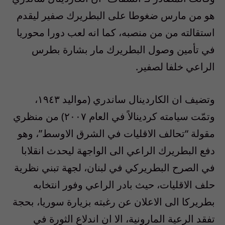
هو من مارس ضغوطا على البطريرك صفير ليقدم
استقالته من من منصبه، كما انه لعب دورا محوريا
في تأمين وصول البطريرك مار بشارة بطرس
الراعي خلفا لصفير.
وتضيف ان الكاردينال ساندري (مواليد ١٩٤٣،
وتمّت سيامته كردينالاً في العام ٢٠٠٧) من منظري
مقولة “تحالف الاقليات في الشرق الاوسط”، وهو
دفع البطريرك الراعي الى الواجهة ليحدث انقلابا
في الصرح البطريركي في لبنان، لجهة تبني نظرية
حلف الاقليات، حيث بادر الراعي وفور انتخابه
بطريركا الى الاعلان عن رغبته بزيارة سوريا، بحجة
تفقد الرعية المارونية، الا ان اندلاع الثورة في