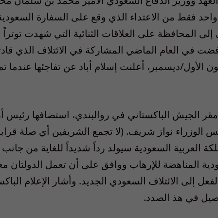
ي ولي العهد ووزير الدفاع السعودي الأمير محمد بن سلمان
واحد فقط من الاعتداء الذي وقع على السفارة السعودية ف
 إلى المحافظة على العلاقات الثنائية التي شهدت توتراً
فضت في العام الماضي المشاركة في الائتلاف الذي قادته
ن الأول/ديسمبر، أعلنت إسلام أباد عن تفاجئها عندما
 مقر الجيش الباكستاني في روالبندي، استضافها رئيس أ
يس الوزراء نواز شريف. (لا تجمع الشريفين أي صلة قرابة
ة العربية السعودية سيولد رداً شديداً للغاية من جانب
ودية المناهضة للإرهاب ووافق على أن تعمل الدولتان مع
لفعل إلى الائتلاف السعودي الجديد. وأشار الإعلام الباك
صيل في هذ الصدد.