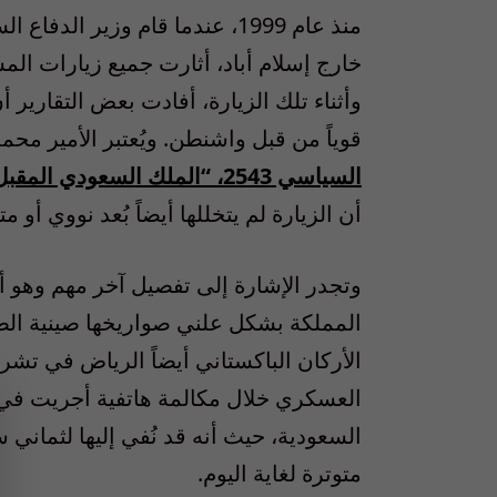
منذ عام 1999، عندما قام وزي
خارج إسلام أباد، أثارت جميع زيارات ا
وأثناء تلك الزيارة، أفادت بعض التقارير أ
قوياً من قبل واشنطن. ويُعتبر الأمير م
السياسي 2543، “الملك السعودي المقبل”
أن الزيارة لم يتخللها أيضاً بُعد نووي أو م
المملكة بشكل علني صواريخها صينية الص
الأركان الباكستاني أيضاً الرياض في تشر
العسكري خلال مكالمة هاتفية أجريت في ك
السعودية، حيث أنه قد نُفي إليها لثمان
متوترة لغاية اليوم.