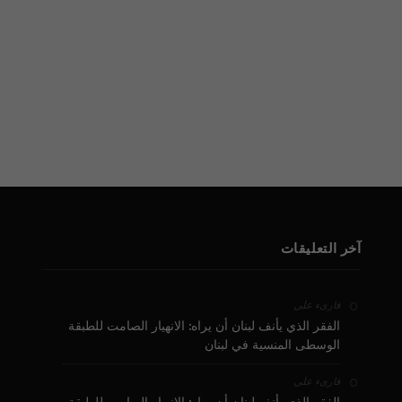
آخر التعليقات
على
قارىء
الفقر الذي يأنف لبنان أن يراه: الانهيار الصامت للطبقة
الوسطى المنسية في لبنان
على
قارىء