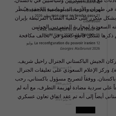
 محادثات مع قادة عسكريين وسياسيين في باكستان.
Georges Malbrunot
ي طهران والأزمة الدبلوماسية اللاحقة، فيُنظَر
Disparus du Sud-Liban «Si cela dure encore,
21 يوليو 2026
mon cœur ne tiendra pas»
 بشكل متكرر على خلفية القضايا المرتبطة بإيران
Libération
 السعودية لمحاربة المتمردين الحوثيين
L’Irak, Washington et le vrai retour de
 تم ذكرها بشكل قاطع كعضو في “تحالف مكافحة
16 يوليو 2026
l’histoire
Walid Sinno
La reconfiguration du pouvoir iranien
12 يوليو
Georges Malbrunot
2026
ركان الجيش الباكستاني الجنرال راحيل شريف.
23 ديسمبر 2011
). وركز الإعلام السعودي على تعليقات الجنرال
عائلة المهندس طارق الربعة: أين دولة القانون والموسسات؟
 باكستان. ووفقاً لتصريح مسؤول باكستاني، رحب
8 مارس 2008
اً على سردية مضادة لهزيمة التطرف، مع أنه لم
رسالة مفتوحة لقداسة البابا شنوده الثالث
ستاني أيضاً إلى أنه تم عقد اتفاق تعاون عسكري
19 يوليو 2023
إشكاليات التقويم الهجري، وهل يجدي هذا التقويم أيُ نفع؟