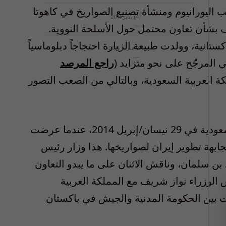
خصيب اليورانيوم ومنشأة تصنيع الصواريخ في كاهوتا
14 يناير 2011
 بشأن تعاون محتمل حول الأسلحة النووية.
ماذا يحدث في ليبيا اليوم الجمعة؟
ستانية، وولدت طبيعة الزيارة احتجاجاً دبلوماسياً
3 فبراير 2011
 المرجّح على نحو متزايد (
راجع المرصد
بيان الأقباط وحتمية التغيير ودعوة للتوقيع
كة العربية السعودية، وبالتالي من الصعب التصور
وتجدر الإشارة إلى تفصيل آخر مهم وهو أن الجنرال شريف قد حل ضيفاً على المملكة العربية السعودية في 29 نيسان/إبريل 2014، عندما عرضت
بهة تطوير إيران لصواريخها. هذا وزار رئيس
بن سلمان، وناقش الاثنان على ما يبدو التعاون
الوزراء نواز شريف مع المملكة العربية
ات بين الحكومة المدنية والجيش في باكستان