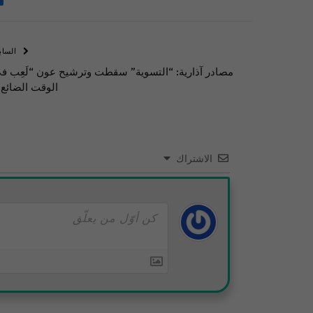
الساب
مصادر آذارية: “التسوية” سقطت وترشيح عون “لَعِب ف
الوقت الضائع”
الاشتراك