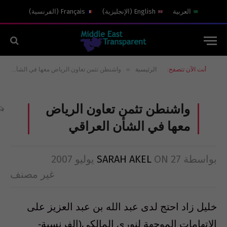
العربية
English
(
الإنجليزية
)
Français
(
الفرنسية
)
»
أنت الآن تتصفح:
الرئيسية
واشنطن تثمن تعاون الرياض معها في الشأن العراقي
واشنطن تثمن تعاون الرياض
معها في الشأن العراقي
بواسطة
27 يوليو 2007
ON
SARAH AKEL
غير مصنف
خليل زاد احتج لدى عبد الله بن عبد العزيز على
الاتهامات الموجهة لنوري المالكي(الفرنسية-