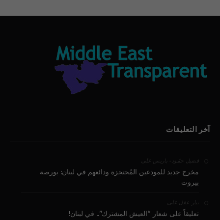
آخر التعليقات
على
فضيل حمّود - باريس
مخرج جديد للمودعين المُحتجزة ودائعهم في لبنان: بورصة
بيروت
على
بيار عقل
تعليقاً على شعار “العيش المشترك”.. في لبنان!