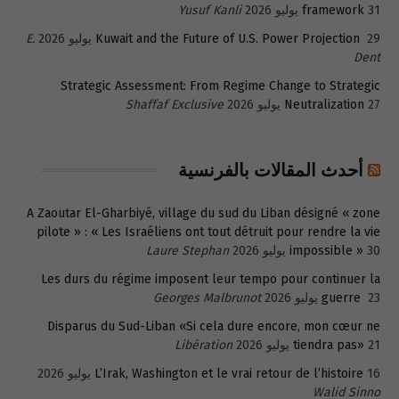
31 يوليو 2026
framework
Yusuf Kanli
29 يوليو 2026
Kuwait and the Future of U.S. Power Projection
E.
Dent
Strategic Assessment: From Regime Change to Strategic
27 يوليو 2026
Neutralization
Shaffaf Exclusive
أحدث المقالات بالفرنسية
A Zaoutar El-Gharbiyé, village du sud du Liban désigné « zone
pilote » : « Les Israéliens ont tout détruit pour rendre la vie
30 يوليو 2026
impossible »
Laure Stephan
Les durs du régime imposent leur tempo pour continuer la
23 يوليو 2026
guerre
Georges Malbrunot
Disparus du Sud-Liban «Si cela dure encore, mon cœur ne
21 يوليو 2026
tiendra pas»
Libération
16 يوليو 2026
L’Irak, Washington et le vrai retour de l’histoire
Walid Sinno