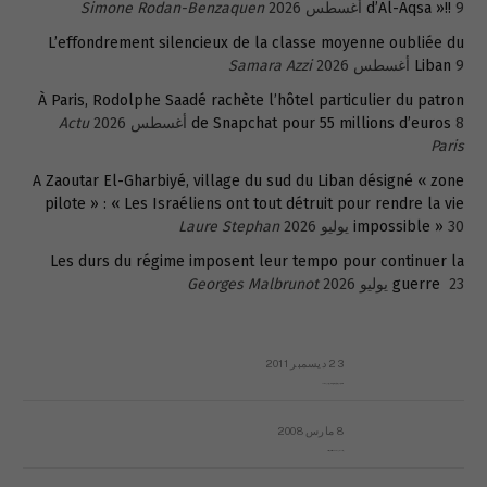
9 أغسطس 2026
d’Al-Aqsa »!!
Simone Rodan-Benzaquen
L’effondrement silencieux de la classe moyenne oubliée du
9 أغسطس 2026
Liban
Samara Azzi
À Paris, Rodolphe Saadé rachète l’hôtel particulier du patron
8 أغسطس 2026
de Snapchat pour 55 millions d’euros
Actu
Paris
A Zaoutar El-Gharbiyé, village du sud du Liban désigné « zone
pilote » : « Les Israéliens ont tout détruit pour rendre la vie
30 يوليو 2026
impossible »
Laure Stephan
Les durs du régime imposent leur tempo pour continuer la
23 يوليو 2026
guerre
Georges Malbrunot
23 ديسمبر 2011
عائلة المهندس طارق الربعة: أين دولة القانون والموسسات؟
8 مارس 2008
رسالة مفتوحة لقداسة البابا شنوده الثالث