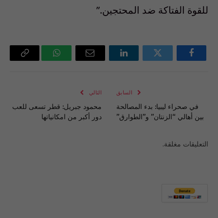
للقوة الفتاكة ضد المحتجين.”
فيسبوك
تويتر
لينكدإن
البريد
واتساب
Copy
الإلكتروني
Link
السابق
التالي
في صحراء ليبيا: بدء المصالحة
محمود جبريل: قطر تسعى للعب
بين أهالي “الزنتان” و”الطوارق”
دور أكبر من امكانياتها
التعليقات مغلقة.