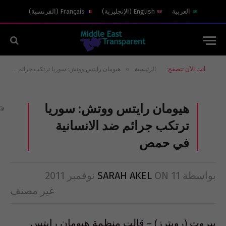
العربية
English
(
الإنجليزية
)
Français
(
الفرنسية
)
»
أنت الآن تتصفح:
الرئيسية
هيومان رايتس ووتش: سوريا ترتكب جرائم ضد الانسانية في حمص
هيومان رايتس ووتش: سوريا
ترتكب جرائم ضد الانسانية
في حمص
بواسطة
11 نوفمبر 2011
ON
SARAH AKEL
غير مصنف
بيروت (رويترز) – قالت منظمة هيومان رايتس