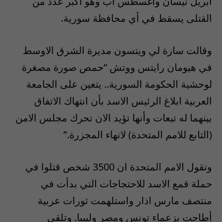
ابريل نيسان وأغسطس اب وهو أكبر عدد من
القتلى يسقط في أي محافظة سورية.
وقالت سارة لي ويتسون مديرة الشرق الاوسط
في هيومان رايتس ووتش “حمص صورة مصغرة
لوحشية الحكومة السورية.. يتعين على الجامعة
العربية ابلاغ الرئيس الاسد بأن انتهاك الاتفاق
بينهما له تبعات وأنها تؤيد الان تحرك مجلس الامن
(التابع للامم المتحدة) لانهاء المجزرة.”
وتقول الامم المتحدة ان 3500 شخص قتلوا في
حملة قمع الاسد للاحتجاجات التي بدأت في
منتصف مارس اذار واستلهمت ثورات عربية
أطاحت بزعماء تونس ومصر وليبيا. وتلقي