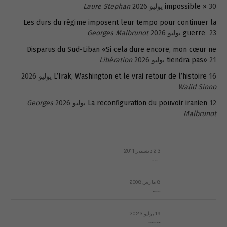
30 يوليو 2026
impossible »
Laure Stephan
Les durs du régime imposent leur tempo pour continuer la
23 يوليو 2026
guerre
Georges Malbrunot
Disparus du Sud-Liban «Si cela dure encore, mon cœur ne
21 يوليو 2026
tiendra pas»
Libération
16 يوليو 2026
L’Irak, Washington et le vrai retour de l’histoire
Walid Sinno
12 يوليو 2026
La reconfiguration du pouvoir iranien
Georges
Malbrunot
23 ديسمبر 2011
عائلة المهندس طارق الربعة: أين دولة القانون والموسسات؟
8 مارس 2008
رسالة مفتوحة لقداسة البابا شنوده الثالث
19 يوليو 2023
إشكاليات التقويم الهجري، وهل يجدي هذا التقويم أيُ نفع؟