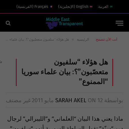
العربية
English
(
الإنجليزية
)
Français
(
الفرنسية
)
»
أنت الآن تتصفح:
الرئيسية
هل هؤلاء “سلفيون متعصّبون”؟: بيان علماء سوريا “الممنوع”
هل هؤلاء “سلفيون
متعصّبون”؟: بيان علماء سوريا
“الممنوع”
بواسطة
12 مايو 2011
ON
SARAH AKEL
غير مصنف
ماذا يعني هذا البيان “العلماني” و”الليبرالي” لرجال
دين “سنّة” تقول السلطة السورية أنهم “سلفيون”