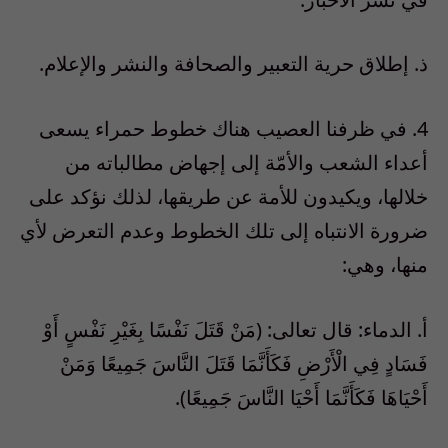
ذ‌. إطلاق حرية التعبير والصحافة والنشر والإعلام.
4. في ظرفنا العصيب هناك خطوط حمراء يسعى
أعداء الشعب والأمّة إلى إجهاض مطالباته من
خلالها، ويكيدون للأمة عن طريقها، لذلك نؤكد على
ضرورة الانتباه إلى تلك الخطوط وعدم التعرض لأي
منها، وهي:
أ‌. الدماء: قال تعالى: (مَنْ قَتَلَ نَفْسًا بِغَيْرِ نَفْسٍ أَوْ
فَسَادٍ فِي الْأَرْضِ فَكَأَنَّمَا قَتَلَ النَّاسَ جَمِيعًا وَمَنْ
أَحْيَاهَا فَكَأَنَّمَا أَحْيَا النَّاسَ جَمِيعًا).