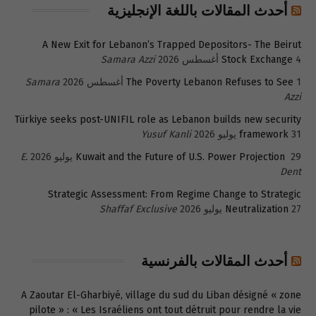
أحدث المقالات باللغة الإنجليزية
A New Exit for Lebanon’s Trapped Depositors- The Beirut
4 أغسطس 2026
Stock Exchange
Samara Azzi
1 أغسطس 2026
The Poverty Lebanon Refuses to See
Samara
Azzi
Türkiye seeks post-UNIFIL role as Lebanon builds new security
31 يوليو 2026
framework
Yusuf Kanli
29 يوليو 2026
Kuwait and the Future of U.S. Power Projection
E.
Dent
Strategic Assessment: From Regime Change to Strategic
27 يوليو 2026
Neutralization
Shaffaf Exclusive
أحدث المقالات بالفرنسية
A Zaoutar El-Gharbiyé, village du sud du Liban désigné « zone
pilote » : « Les Israéliens ont tout détruit pour rendre la vie