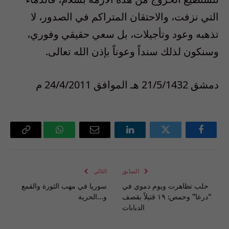
التي نزفت، والاحتقان المتراكم في الصدور، لا
تذهبه وعود وتأجيلات، بل سعي حقيقي وفوري،
وسنكون لذلك سنداً وعوناً بإذن الله تعالى.
دمشق 21/5/1432 هـ الموافق 24/4/2011 م
فيسبوك
تويتر
لينكدإن
البريد
واتساب
Copy
الإلكتروني
Link
السابق
التالي
حلب تظاهرت ويوم دموي في
سوريا في مهب الثورة والقمع
“درعا” وحمص: ١٩ قتيلاً بقصف
و…الحرية
الدبابات