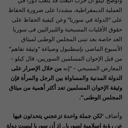
وأوضح كيلو أن حزب البعث قد يلعب دورا في
العملية الديمقراطية، مشددا على ضرورة الحفاظ
على “الدولة في سوريا” وعن كيفية الحفاظ على
حقوق الأقليات المسيحية والليبراليين فى سوريا
الغد خاصة بعد تبنى المجلس الوطنى لميثاق
الأسبوع الماضى بإسطنبول وصياغة “وثيقة تفاهم”
من قبل الإخوان المسلمين السوريين، قال كيلو –
المعارض المسيحي – “إنه
من خلال الإصرار على
الدولة المدنية والمساواة بين الرجل والمرأة فإن
وثيقة الإخوان المسلمين تعد أكثر أهمية من ميثاق
المجلس الوطنى”.
وأضاف “
لكن جملة واحدة تزعجني يتحدثون فيها
عن رؤية إسلامية لسوريا.. إذ أن سوريا ليست دولة