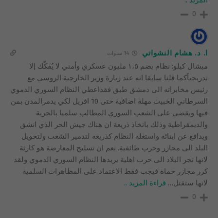
المزيد ..
0
ا. د. هشام النشواتي
14 سنوات
ميشال كيلو: نظام يضم ١،٥ مليون عسكري وأمني لا يُفَكّك إلا
تدريجياًكما قلنا سابقا انه عند زيارة وزير الخارجية الروسي مع
رئيس مخابراته الى دمشق طبق فقداعطي النظام السوري الدموي
السرطاني الخبيث مهلة اضافية حتى 10 افريل لكي يدمرالمدن بمن
فيها ويقضي على الشعب السوري المطالب سلميا بالحرية
والديمقراطية وذلك باتخاذ ذريعة ان هناك جيش الحر الذي انشق
ويدافع عن ابنائه واستغله النظام كذريعه لتدمير الشعب ولتحويل
البلد الى مجازر وحرب طائفية. نعم ان تسليح المعارضة هو كارثة
لانها تجر البلاد الى حرب اهلية يريدها النظام السوري الدموي ولقد
كرر مجازر حماة فيجب فقط الاعتماد على المظاهرات السلمية
لانها ستقتل
…
قراءة المزيد ..
0