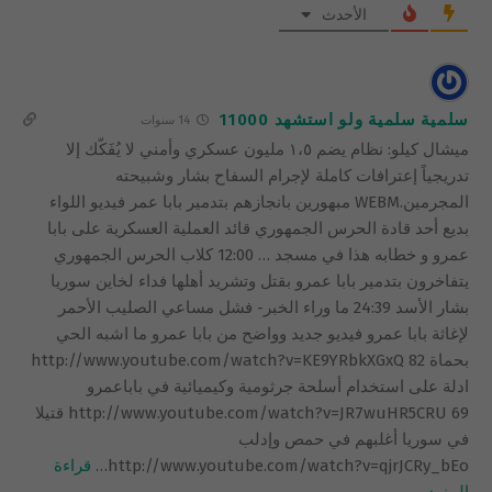
الأحدث
سلمية سلمية ولو استشهد 11000
14 سنوات
ميشال كيلو: نظام يضم ١،٥ مليون عسكري وأمني لا يُفَكّك إلا
تدريجياً إعترافات كاملة لإجرام السفاح بشار وشبيحته
المجرمين.WEBM مبهورين بانجازهم بتدمير بابا عمر فيديو اللواء
بديع أحد قادة الحرس الجمهوري قائد العملية العسكرية على بابا
عمرو و خطابه هذا في مسجد … 12:00 كلاب الحرس الجمهوري
يتفاخرون بتدمير بابا عمرو بقتل وتشريد أهلها فداء لخاين سوريا
بشار الأسد 24:39 ما وراء الخبر- فشل مساعي الصليب الأحمر
لإغاثة بابا عمرو فيديو جديد وواضح من بابا عمرو ما اشبه الحي
بحماة 82 http://www.youtube.com/watch?v=KE9YRbkXGxQ
ادلة على استخدام أسلحة جرثومية وكيميائية في باباعمرو
http://www.youtube.com/watch?v=JR7wuHR5CRU 69 قتيلا
في سوريا أغلبهم في حمص وإدلب
http://www.youtube.com/watch?v=qjrJCRy_bEo
…
قراءة