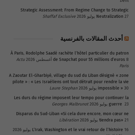
Dent
Strategic Assessment: From Regime Change to Strategic
27 يوليو 2026
Neutralization
Shaffaf Exclusive
أحدث المقالات بالفرنسية
À Paris, Rodolphe Saadé rachète l’hôtel particulier du patron
8 أغسطس 2026
de Snapchat pour 55 millions d’euros
Actu
Paris
A Zaoutar El-Gharbiyé, village du sud du Liban désigné « zone
pilote » : « Les Israéliens ont tout détruit pour rendre la vie
30 يوليو 2026
impossible »
Laure Stephan
Les durs du régime imposent leur tempo pour continuer la
23 يوليو 2026
guerre
Georges Malbrunot
Disparus du Sud-Liban «Si cela dure encore, mon cœur ne
21 يوليو 2026
tiendra pas»
Libération
16 يوليو 2026
L’Irak, Washington et le vrai retour de l’histoire