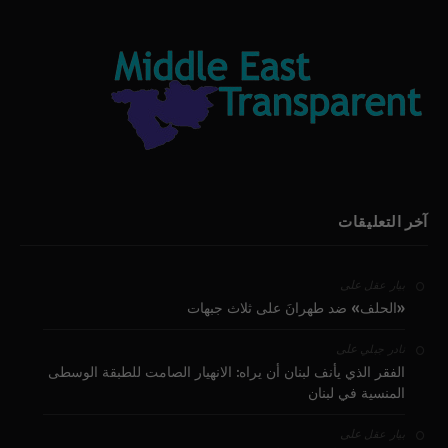
آخر التعليقات
على
بيار عقل
«الحلف» ضد طهرانَ على ثلاث جبهات
على
نادر جبلي
الفقر الذي يأنف لبنان أن يراه: الانهيار الصامت للطبقة الوسطى
المنسية في لبنان
على
بيار عقل