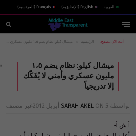
العربية
English
(
الإنجليزية
)
Français
(
الفرنسية
)
»
أنت الآن تتصفح:
الرئيسية
ميشال كيلو: نظام يضم ١،٥ مليون عسكري وأمني لا يُفَكّك إلا تدريجياً
ميشال كيلو: نظام يضم ١،٥
مليون عسكري وأمني لا يُفَكّك
إلا تدريجياً
بواسطة
5 أبريل 2012
ON
SARAH AKEL
غير مصنف
أ ش أ-
أعلن المعارض السورى البارز ميشيل كيلو أنه