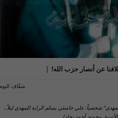
لافنا عن أنصار حزب الله!
شفّاف اليوم
دي” شخصياً: علي خامنئي يسلم الراية للمهدي ليلاً..
 الأسبق محمود أحمد نجاد)