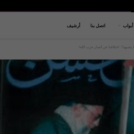
أبواب
اتصل بنا
أرشيف
يشبهنا”: اختلافنا عن أنصار حزب الله!