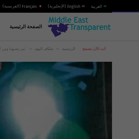
العربية
English
(
الإنجليزية
)
Français
(
الفرنسية
)
الصفحة الرئيسية
»
»
أنت الآن تتصفح:
الرئيسية
شفّاف اليوم
“من يشبهنا ومن لا 