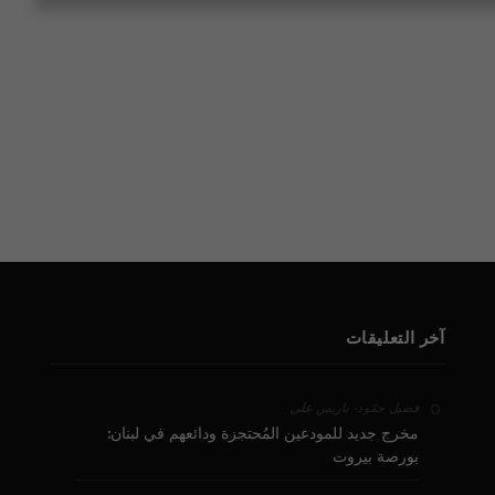
آخر التعليقات
على
فضيل حمّود - باريس
مخرج جديد للمودعين المُحتجزة ودائعهم في لبنان:
بورصة بيروت