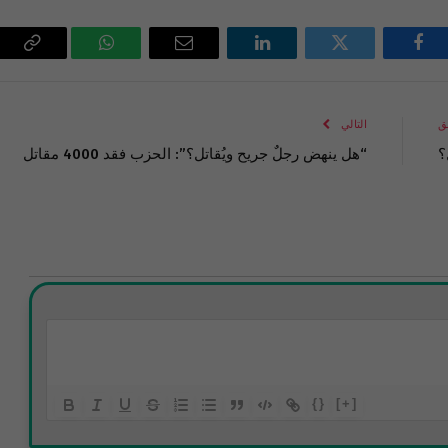
فيسبوك
تويتر
لينكدإن
البريد
واتساب
Copy
الإلكتروني
Link
ق
التالي
؟
“هل ينهض رجلٌ جريح ويُقاتل؟”: الحزب فقد 4000 مقاتل
{}
[+]