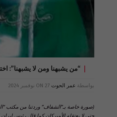
“من يشبهنا ومن لا يشبهنا”: اخت
بواسطة
عمر الحوت
27 نوفمبر 2024
ON
(صورة خاصة بـ”الشفاف” وردتنا من مكتب “المه
حتى لا يعتقله الأميركان كما قال رئيس إيران