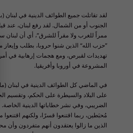
لقد تقاتلت جميع الطوائف الدينية في لبنان (بما 
الجنوب أو من الشمال. لقد رفع لبنان، عند قيا
ممراً للغرب ولا مقراً للشرق”، أي أن لبنان سي
”حزب الله“ الذين شنوا حروبا، بطلب وإيعاز 
تهديدات لقبرص، ومع هجمات إرهابية في أمريك
المشروعة في أوروبا وأفريقيا.
في الماضي كل الطوائف الدينية في لبنان (ما 
على البلاد والسيطرة على الحكم، وتقسيم الجي
الضريبي، وفي نشر خطاباتها الدينية الخاصة. و
مُحبَطين، ربما اقتنعوا قسرًا، ولكنهم اقتنعوا
الذين ما زالوا يعتقدون أنهم متفردون وأن محا