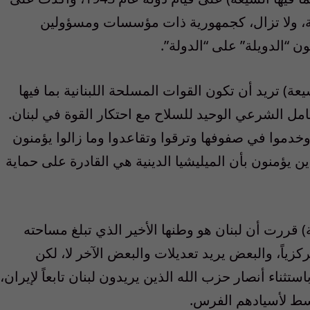
ن الحرب الأهلية، ولا تزال، كجمهورية ذات مؤسسات ومسؤولين
ن “الدويلة” على “الدولة”.
يعة) تريد أن تكون القوات المسلحة اللبنانية بما فيها
ل الشرعي الوحيد للسلاح مع احتكار القوة في لبنان.
دموا في صفوفها وترقوا وتقاعدوا وما زالوا يؤمنون
ن يؤمنون بأن الميليشيا الدينية هي القادرة على حماية
ة) قررت أن لبنان هو وطنها الأخير الذي تبلغ مساحته
ر لا مركزياً، والبعض يريد تعديلات والبعض الآخر لا، لكن
باستثناء أنصار حزب الله الذين يريدون لبنان تابعاً لإيران،
وسط لأسيادهم الفرس.