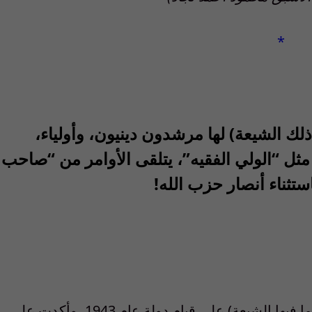
*
ذلك الشيعة) لها مرشدون دينيون، وأولياء،
ل “الولي الفقيه”، يتلقى الأوامر من “صاحب
استثناء أنصار حزب الله!
لقد وافقت جميع الطوائف الدينية في لبنان (بما فيها الشيعة) على قيام دولة عام 1943، وأكدت على