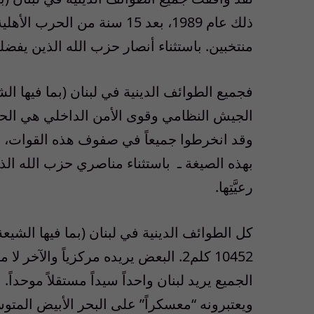
ذلك عام 1989، بعد 15 سنة م
منتخبين. باستثناء أنصار حزب الله الذين يفضلو
فجميع الطوائف الدينية في لبنان (بما فيها الش
الجيش النظامي وقوى الأمن الداخلي هي الحام
وقد انخرطوا جميعاً في صفوف هذه القوات، وخ
بهذه الصيغة ـ باستثناء مناصري حزب الله الذي
رعيَّتِها.
كل الطوائف الدينية في لبنان (بما فيها الشيع
10452 كلم2. البعض يريده مركزياً والآخ
الجميع يريد لبنان واحداً سيداً مستقلاً موحداً. 
ويعتبرونه “معسكراً” على البحر الأبيض المت