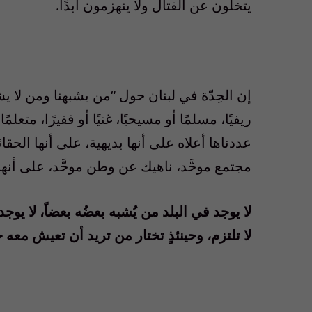
يتخلون عن القتال ولا ينهزمون أبدًا.
إن الحِدّة في لبنان حول “من يشبهنا ومن لا ي
ريفيًا، مسلمًا أو مسيحيًا، غنيًا أو فقيرًا، متعل
عددناها أعلاه على أنها بديهية، على أنها الحقا
مجتمع موحَّد، ناهيك عن وطن موحَّد، على أنها 
لا يوجد في البلد من يُشبه بعضُه بعضاً، لا يوج
لا تلتزم، وحينئذٍ تختار من تريد أن تعيش معه