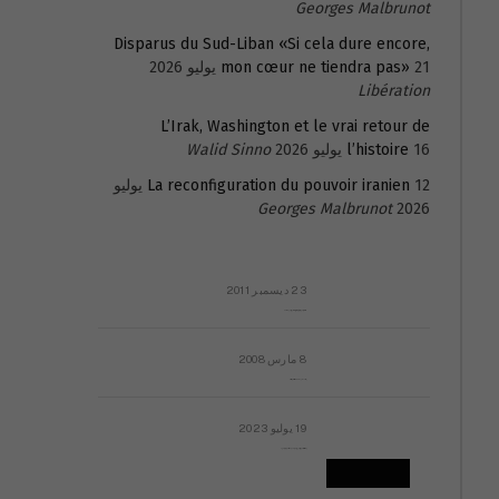
Georges Malbrunot
Disparus du Sud-Liban «Si cela dure encore,
21 يوليو 2026
mon cœur ne tiendra pas»
Libération
L’Irak, Washington et le vrai retour de
16 يوليو 2026
l’histoire
Walid Sinno
La reconfiguration du pouvoir iranien
12 يوليو
Georges Malbrunot
2026
23 ديسمبر 2011
عائلة المهندس طارق الربعة: أين دولة القانون والموسسات؟
8 مارس 2008
رسالة مفتوحة لقداسة البابا شنوده الثالث
19 يوليو 2023
إشكاليات التقويم الهجري، وهل يجدي هذا التقويم أيُ نفع؟