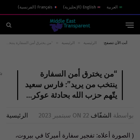
العربية
English
(
الإنجليزية
)
Français
(
الفرنسية
)
»
»
أنت الآن تتصفح:
الرئيسية
الرئيسية
“من يخترق أمن السفارة ينتخب من يريد”: فارس سعيد يتّهم حزب الله بحادثة عوكر…
“من يخترق أمن السفارة
ينتخب من يريد”: فارس سعيد
يتّهم حزب الله بحادثة عوكر…
بواسطة
الشفّاف
22 سبتمبر 2023
ON
الرئيسية
( الصورة أعلاه: تفجير سفارة أميركا في بيروت،