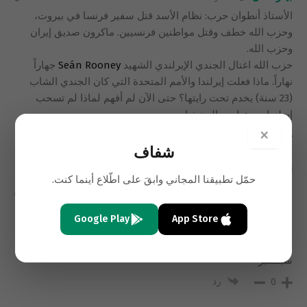
الأستاذ أنطوان حرب: نظام الأسد قتل سفير فرنسا في بيروت،
وحزب الله خطف وقتل مواطنين فرنسيين. ماكرون صديق إيران
وحزب الله.
حزب الله اغتال الجندي الإيرلندي الشهيد
Seán Rooney
جهاراً
نهاراً. ماذا فعلت إيرلندا والأمم المتحدة التي كان الجندي الشاب
(23 سنة) يخدم تحت رايتها؟ حتى الآن لم أفهم لماذا لم تسحب
إيرلندا وحدتها من اليونيفيل.
×
رد
0
شفاف
حمّل تطبيقنا المجاني وابقَ على اطّلاع أينما كنت.
انطوان حرب
2 سنوات
الاميركان لا يفروا ولا يهربوا انهم ياخذون
Google Play
App Store
حقهم بهدوء وكل حنكة …أليس يكفي تدمير
الدول العربية وتشريد شعوبها كانتقام لضحاياهم في بيروت وفي ١١
سبمتنبر
رد
0