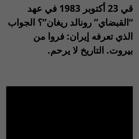
قي 23 أكتوبر 1983 في عهد
“القبضاي” رونالد ريغان”؟ الجواب
الذي تعرفه إيران: فروا من
بيروت. التاريخ لا يرحم.