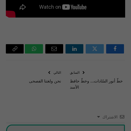
فيسبوك
تويتر
لينكدإن
البريد
واتساب
Copy
الإلكتروني
Link
السابق
التالي
خطّ أنور السّادات… وخطّ حافظ
نحن ولغتنا الفصحى
الأسد
الاشتراك