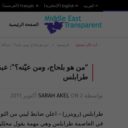
العربية
English
(
الإنجليزية
)
Français
(
الفرنسية
)
الصفحة الرئيسية
»
أنت الآن تتصفح:
الرئيسية
“من هو بلحاج، ومن عيّنه؟”: عبدالل
“من هو بلحاج، ومن عيّنه؟”: عب
طرابلس
بواسطة
2 أكتوبر 2011
ON
SARAH AKEL
طرابلس (رويترز) – اعلن ضابط ليبي من الثو
في العاصمة طرابلس وهي مهمة يقول محللو