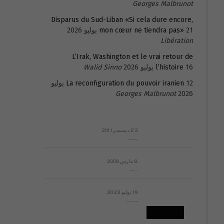
Georges Malbrunot
Disparus du Sud-Liban «Si cela dure encore,
21 يوليو 2026
mon cœur ne tiendra pas»
Libération
L’Irak, Washington et le vrai retour de
16 يوليو 2026
l’histoire
Walid Sinno
La reconfiguration du pouvoir iranien
12 يوليو
Georges Malbrunot
2026
23 ديسمبر 2011
عائلة المهندس طارق الربعة: أين دولة القانون والموسسات؟
8 مارس 2008
رسالة مفتوحة لقداسة البابا شنوده الثالث
19 يوليو 2023
إشكاليات التقويم الهجري، وهل يجدي هذا التقويم أيُ نفع؟