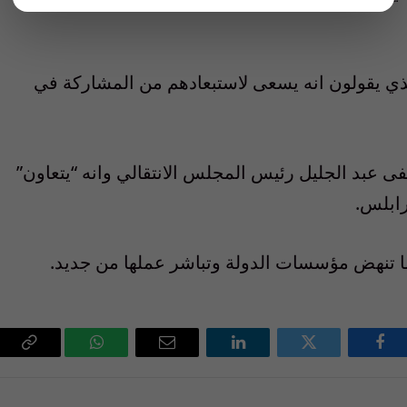
لذي يقولون انه يسعى لاستبعادهم من المشاركة في
عبد الجليل رئيس المجلس الانتقالي وانه “يتعاون”
رابلس.
تنهض مؤسسات الدولة وتباشر عملها من جديد.
فيسبوك
تويتر
لينكدإن
البريد
واتساب
Copy
الإلكتروني
Link