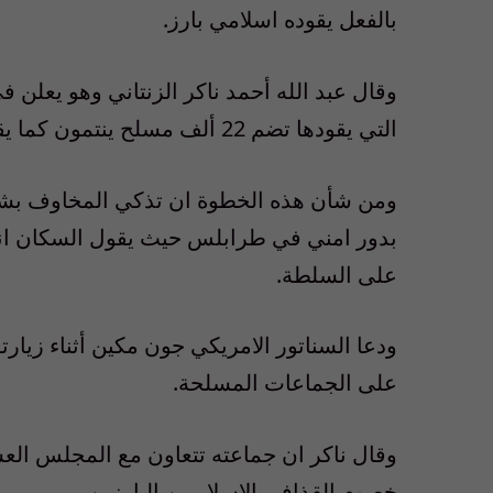
بالفعل يقوده اسلامي بارز.
وقال عبد الله أحمد ناكر الزنتاني وهو يعل
التي يقودها تضم 22 ألف مسلح ينتمون كما يقول الى 73 فصيلا.
ومن شأن هذه الخطوة ان تذكي المخاوف بشأن ا
بدور امني في طرابلس حيث يقول السكان ان
على السلطة.
ودعا السناتور الامريكي جون مكين أثناء زيار
على الجماعات المسلحة.
وقال ناكر ان جماعته تتعاون مع المجلس الع
خصوم القذافي الاسلاميين البارزين.