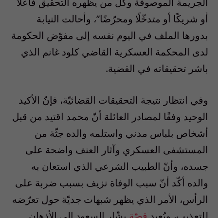
الجريمة الموصوفة وكل من يظهره التحقيق فاعلًا
أو شريكًا أو متدخّلًا ومحرّضًا”، وأحالت النيابة
بدورها الملف في اليوم نفسه إلى مفوّض الحكومة
لدى المحكمة العسكرية القاضي كلود غانم الذي
باشر تحقيقاته في القضية.
وفي انتظار نتيجة التحقيقات القضائيّة، فإنّ الأكيد
الوحيد وفقًا لمصادر العائلة أنّ محمد اقتيد من قبل
أشخاص بلباس مدني واستلمه والده جثّة من
المستشفى العسكري وآثار العنف واضحة على
جسده، وأنّ الطبيب الشرعي الذي استعان به
والده أكّد أنّ سبب الوفاة نزيف بسبب ضربة على
الرأس، الأمر الذي يظهر شبهات جديّة حول تعرّضه
للتعذيب، ويُعيد
قصّة
بشّار السعود إلى الأذهان.