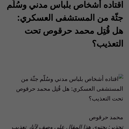
اقتاده أشخاص بلباس مدني وسُلّم
جثّة من المستشفى العسكري:
هل قُتِل محمد حرقوص تحت
التعذيب؟
محمد حرقوص
تحذير: يحتوي هذا المقال على وصف لآثار تعذيب