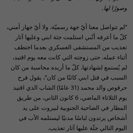
وصورًا لها.
“لم تتواصل معنا أيّ جهة رسميّة، ولا أيّ جهاز أمني،
كلّ ما أعرفه أنّني استلمت جثة ابني وعليها آثار
تعذيب من المستشفى العسكري بعدما اختطف
أثناء عمله. حتى زوجته التي كانت معه يوم اقتيد،
لم يُستمع لشهادتها. كلّ ما أريده محاسبة من كان
السبب في قتل ابني كائنًا من كان”، يقول فرح
حرقوص والد محمد (31 عامًا) الشاب الذي اقتيد
يوم الثلاثاء الماضي، 6 كانون الثاني، من طريق
المطار في الضاحية الجنوبية لبيروت على يد
أشخاص يرتدون لباسًا مدنيًا ليستلمه الأب في
اليوم التالي جثّة عليها آثار تعذيب.