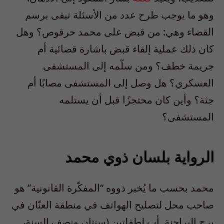
وهو ما يوجب طرح عدد من الأسئلة تبقى برسم
القضاء وهي: من قبض على محمد حرقوص؟ وهل
كان ذلك عملية إلقاء قبض باشارة قضائية أم
جريمة خطف؟ ومن سلّمه إلى المستشفى
العسكري؟ هل وصل إلى المستشفى مصابًا أم
جثة؟ وأين كان محتجزًا قبل أن يستلمه
المستشفى؟
الرواية بلسان ذوي محمد
محمد بحسب ما يُخبر ذووه “المفكّرة القانونية” هو
صاحب محل لتصليح الهواتف في منطقة العنّان في
برج البراجنة. أب لطفلتين (سنتان ونصف السنة،