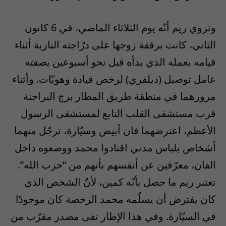
وتروي ريم أنّه يوم الثلاثاء الماضي، في 6 كانون
الثاني، كانت برفقة زوجها على درّاجته النارية أثناء
قيامه بعمله الذي بدأه قبل نحو أسبوعين بصفته
عامل توصيل (ديلفري) لرخص قيادة وهويّات. وأثناء
مرورهما في منطقة طريق المطار برج البراجنة
قرب مستشفى القلب التابع لمستشفى الرسول
الأعظم، اعترضهما فان أبيض وسيّارة، ترجّل منهما
أشخاص بلباس مدني اقتادوا محمد ووضعوه داخل
الفان، معرّفين عن أنفسهم بأنهم من “حزب الله”.
تعتبر ريم ما حصل بأنّه كمين، لأنّ الشخص الذي
كان يفترض أن يسلّمه محمد الرخصة كان موجودًا
في السيّارة. وفي هذا الإطار نفى مصدر مقرّب من