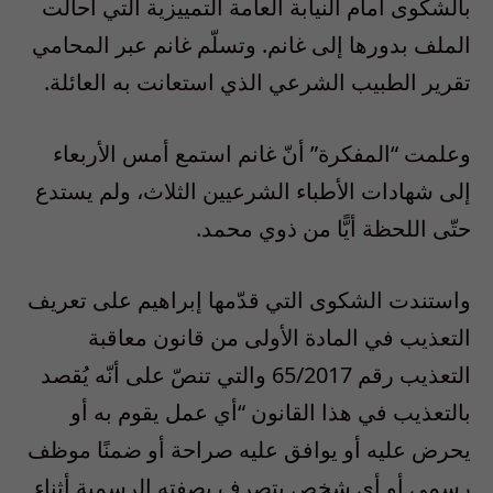
بالشكوى أمام النيابة العامة التمييزية التي أحالت
الملف بدورها إلى غانم. وتسلّم غانم عبر المحامي
تقرير الطبيب الشرعي الذي استعانت به العائلة.
وعلمت “المفكرة” أنّ غانم استمع أمس الأربعاء
إلى شهادات الأطباء الشرعيين الثلاث، ولم يستدع
حتّى اللحظة أيًّا من ذوي محمد.
واستندت الشكوى التي قدّمها إبراهيم على تعريف
التعذيب في المادة الأولى من قانون معاقبة
التعذيب رقم 65/2017 والتي تنصّ على أنّه يُقصد
بالتعذيب في هذا القانون “أي عمل يقوم به أو
يحرض عليه أو يوافق عليه صراحة أو ضمنًا موظف
رسمي أو أي شخص يتصرف بصفته الرسمية أثناء