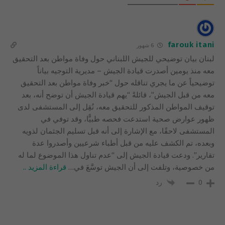
farouk itani
6 شهور
لبنان بيان توضيحي للجيش اللبناني حول وفاة مواطن بعد التحقيق
معه منذ يومين أصدرت قيادة الجيش – مديرية التوجيه بياناً
توضيحياً عن ما يجري تناقله حول “خبر وفاة مواطن بعد التحقيق
معه من قبل الجيش”، قائلةً “يهم قيادة الجيش أن توضح أنه، بعد
توقيف المواطن المذكور للتحقيق معه، نُقِل إلى المستشفى لدى
ظهور عوارض صحية استدعت فحصه طبيًّا، وقد توفي في
المستشفى لاحقًا، مع الإشارة إلى أنه قبل تسليم الجثمان لذويه
وبعده، تم الكشف عليه من قبل أطباء شرعيين وأصدروا عدة
تقارير”. ودعت قيادة الجيش إلى “عدم تناول هذا الموضوع لما له
من خصوصية، وتلفت إلى أن الجيش توسَّعَ في
…
قراءة المزيد ..
رد
0