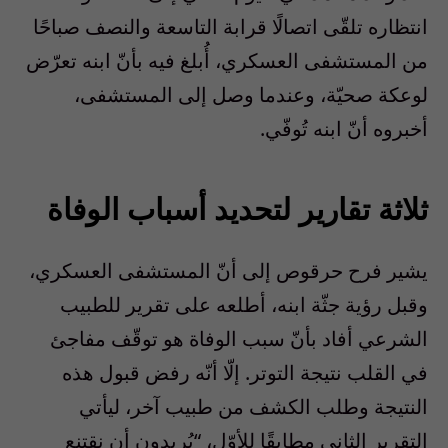
انتظاره تلقّى اتصالًا قرابة التاسعة والنصف صباحًا
من المستشفى العسكري، أُبلغ فيه بأنّ ابنه تعرّض
لوعكة صحيّة، وعندما وصل إلى المستشفى،
أخبروه أنّ ابنه تُوفّي.
ثلاثة تقارير لتحديد أسباب الوفاة
يشير فرح حرقوص إلى أنّ المستشفى العسكري،
وقبل رؤية جثّة ابنه، أطلعه على تقرير للطبيب
الشرعي أفاد بأنّ سبب الوفاة هو توقّف مفاجئ
في القلب نتيجة التوتر. إلّا أنّه رفض قبول هذه
النتيجة وطلب الكشف من طبيب آخر، ليأتي
التقرير الثاني مطابقًا للأوّل، “يُريدون أن نقتنع