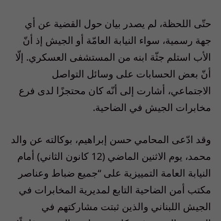
حتّى اللحظة، لم يصدر بيان حول القضية عن أي
جهة رسمية، سواء النيابة العامّة أو الجيش إذ أنّ
الأب استلم جثّة ابنه من المستشفى العسكري. إلّا
أنّ بعض الحسابات على وسائل التواصل
الاجتماعي، أشارت إلى أنّه كان محتجزًا لدى فرع
مخابرات الجيش في الضاحية.
وقد ادّعى المحامي حسن إبراهيم، بوكالته عن والد
محمد، يوم الاثنين الماضي (12 كانون الثاني) أمام
النيابة العامة التمييزية على “جميع ضباط وعناصر
مكتب أمن الضاحية التابع لمديرية المخابرات في
الجيش اللبناني والذين ثبتت مشاركتهم في