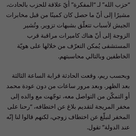
“حزب الله” لـ “المفكرة” أيّ علاقة للحزب بالحادث،
مشيرًا إلى أنّ ما حصل كان كمينًا من قبل مخابرات
الجيش لأسباب تتعلّق بشبهات تزوير. وتُشير
الزوجة إلى أنّ هناك كاميرات مراقبة قرب
المستشفى يُمكن التعرّف من خلالها على هويّة
الخاطفين وبالتالي محاسبتهم.
وبحسب ريم، وقعت الحادثة قرابة الساعة الثالثة
بعد الظهر. وبعد مرور ساعات من دون عودة محمد
أو التمكّن من التواصل معه، توجّهت مع والده إلى
مخفر المريجة لتقديم بلاغ عن اختطافه، “رحنا على
المخفر لنبلّغ عن اختطاف زوجي، لكنهم قالوا لنا إنّه
عند الدولة” تقول.