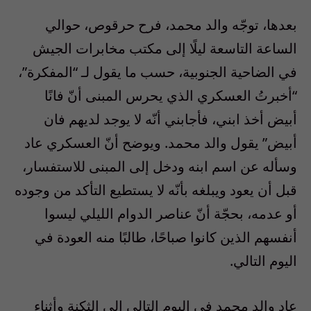
بعدها، توجّه والد محمد، فرح حرقوص، حوالي
الساعة التاسعة ليلًا إلى مكتب مخابرات الجيش
في الضاحية الجنوبية، حسب ما يقول لـ “المفكرة”،
“أخبرتُ العسكري الذي يحرس المبنى أنّ فانًا
أبيض أخذ ابني، فأجابني أنّه لا يوجد لديهم فان
أبيض” يقول والد محمد. ويوضح أنّ العسكري عاد
وسأله عن اسم ابنه ودخل إلى المبنى للاستفسار،
قبل أن يعود ويبلغه بأنّه لا يستطيع التأكد من وجوده
أو عدمه، بحجّة أنّ عناصر الدوام الليلي ليسوا
أنفسهم الذين كانوا صباحًا، طالبًا منه العودة في
اليوم التالي.
عاد والد محمد في اليوم التالي إلى الثكنة وأثناء