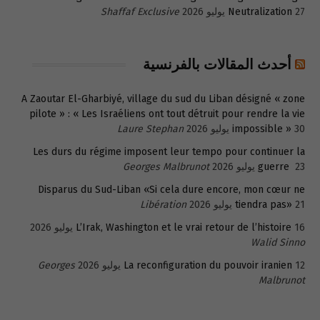
27 يوليو 2026
Neutralization
Shaffaf Exclusive
أحدث المقالات بالفرنسية
A Zaoutar El-Gharbiyé, village du sud du Liban désigné « zone
pilote » : « Les Israéliens ont tout détruit pour rendre la vie
30 يوليو 2026
impossible »
Laure Stephan
Les durs du régime imposent leur tempo pour continuer la
23 يوليو 2026
guerre
Georges Malbrunot
Disparus du Sud-Liban «Si cela dure encore, mon cœur ne
21 يوليو 2026
tiendra pas»
Libération
16 يوليو 2026
L’Irak, Washington et le vrai retour de l’histoire
Walid Sinno
12 يوليو 2026
La reconfiguration du pouvoir iranien
Georges
Malbrunot