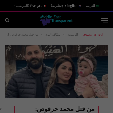
العربية
English
(
الإنجليزية
)
Français
(
الفرنسية
)
»
»
أنت الآن تتصفح:
الرئيسية
شفّاف اليوم
من قتل محمد حرقوص: الجيش اللبناني أم الحزب الإيراني أم “فيفتي فيفتي”؟
من قتل محمد حرقوص: