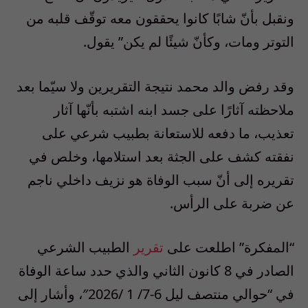
ونقبل بأنّ شابًا كانوا يحققون معه توقّف قلبه من
التوتر ومات، وكأنّ شيئًا لم يكن” يقول.
وقد رفض والد محمد نتيجة التقريرين ولا سيّما بعد
ملاحظته آثارًا على جسد ابنه اشتبه بأنّها آثار
تعذيب، ما دفعه للاستعانة بطبيب شرعي على
نفقته كشف على الجثة بعد استلامها، وخلص في
تقريره إلى أنّ سبب الوفاة هو نزيف داخلي ناجم
عن ضربة على الرأس.
“المفكرة” اطلعت على
تقرير
الطبيب الشرعي
الصادر في 8 كانون الثاني والذي حدد ساعة الوفاة
في “حوالي منتصف ليل 6-7/ 1 /2026″، وأشار إلى