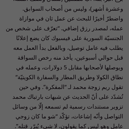
وعشرة أشهر)، وليس من أصحاب السوابق.
واضطرّ أخيرًا للبحث عن عمل ثان في موازاة
عمله، لمصدر رزق إضافي. “تعرّف على شخص من
الجنسيّة السورية على فيسبوك كان يضع إعلانًا
يطلب فيه عامل توصيل، وبالفعل بدأ العمل معه
قبل حوالي أسبوعين، يأخذ منه رخص السواقة
ويوصلها لأصحابها مقابل 5 دولارات، وعمله في
نطاق الكولا وطريق المطار والسفارة الكويتيّة”
تقول ريم زوجة محمد لـ “المفكرة”. وفي حين
تُشدّد على أنّ الحديث عن شبهات بارتباك محمد
تزوير مستندات رسمية لم تسمعه إلّا من وسائل
التواصل وأنّه إشاعات، تؤكّد “شو ما كان زوجي
عامل وهو ليس كما يقولون، لا شيء يُبرّر قتله”.