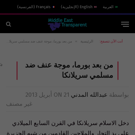
العربية
English
(
الإنجليزية
)
Français
(
الفرنسية
)
»
أنت الآن تتصفح:
الرئيسية
من بعد بورما، موجة عنف ضد مسلمي سريلانكا
من بعد بورما، موجة عنف ضد
مسلمي سريلانكا
بواسطة
عبدالله المدني
21 أبريل 2013
ON
غير مصنف
دخل الاسلام سريلانكا في القرن السابع الميلادي
على يد التجار والملاحين القادمين من شبه الجزيرة