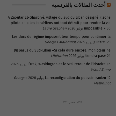
أحدث المقالات بالفرنسية
A Zaoutar El-Gharbiyé, village du sud du Liban désigné « zone
pilote » : « Les Israéliens ont tout détruit pour rendre la vie
30 يوليو 2026
impossible »
Laure Stephan
Les durs du régime imposent leur tempo pour continuer la
23 يوليو 2026
guerre
Georges Malbrunot
Disparus du Sud-Liban «Si cela dure encore, mon cœur ne
21 يوليو 2026
tiendra pas»
Libération
16 يوليو 2026
L’Irak, Washington et le vrai retour de l’histoire
Walid Sinno
12 يوليو 2026
La reconfiguration du pouvoir iranien
Georges
Malbrunot
23 ديسمبر 2011
عائلة المهندس طارق الربعة: أين دولة القانون والموسسات؟