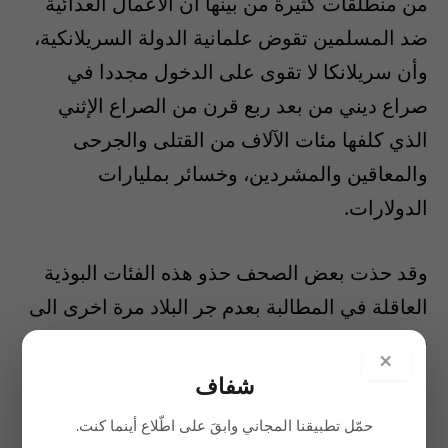
من منطلقات كثيرة من بينها ان الأعمال العدائية
ضد المسلمين تقوض علمانية الدولة السريلانكية،
وأن سريلانكا لا تقوى على الدخول مجددا في
صراع ديني من بعد ربع قرن من الصراع الإثني
الذي كلفها مئات الآلاف من القتلى والجرحى
والمعاقين والمشردين، وخسائر بمليارات
الدولارات.
وقد حذت بعض الصحف حذو هذه الفئات البوذية
العاقلة في المطالبة بعدم جر البلاد مرة اخرى الى
صراعات تهلك الارواح البريئة، وتدمر الاقتصاد
×
الوطني، وتشيع الخوف، وتعصف بالسياحة
شفاف
والاستثمارات الاجنبية، بل راحت تنتقد الحكومة
حمّل تطبيقنا المجاني وابقَ على اطّلاع أينما كنت.
متهمة اياها بالتساهل والتغافل ازاء عدد من