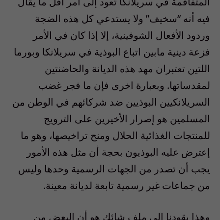
المتفاقمة في سريلانكا تعود إلى أمر أقل ما يقال
فيه أنه “سخيف” ولا يستدعي كل هذه الضجة
وردود الأفعال الشوفينية، إلا إذا كان في الأمر
فزعة دينية مابين اتباع البوذية في سريلانكا وبورما
اللتين تعتبران مهد هذه الديانة والحاضنتين
لمقدساتها. وبعبارة اخرى فإن ما فجر غضب
السريلانكيين البوذيين ضد شركائهم في الوطن من
المسلمين هو إصرار الأخيرين على الترويج
للمنتجات الغذائية الحلال ومنح تراخيصها، وهو ما
إعترض عليه البوذيون بحجة أن مثل هذه الأمور
يجب أن تصدر من الجهات الرسمية وحدها وليس
من جماعات غير رسمية تابعة لديانة معينة.
وهذا يقودنا إلى ملف شائك هو أن البعض من