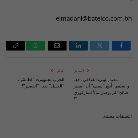
elmadani@batelco.com.bh
فيسبوك
تويتر
لينكدإن
البريد
واتساب
Copy
الإلكتروني
Link
السابق
التالي
مصدر ليبي: القذافي دفع..
الحزب لجمهوره: “اطمئنّوا،
و”شلغم” أبلغ “سيف” أن “بشير
“الجليل” بعد.. “القصير”!
صالح” لم يوصل مالاً لساركوزي
“!
التعليقات مغلقة.