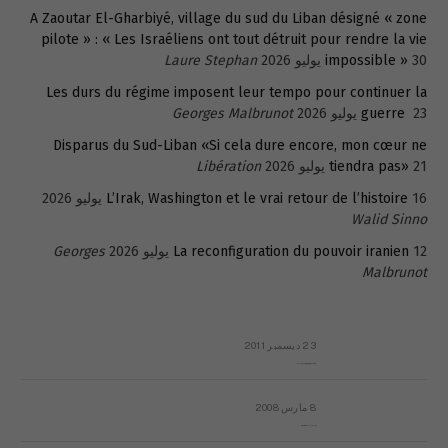
A Zaoutar El-Gharbiyé, village du sud du Liban désigné « zone
pilote » : « Les Israéliens ont tout détruit pour rendre la vie
30 يوليو 2026
impossible »
Laure Stephan
Les durs du régime imposent leur tempo pour continuer la
23 يوليو 2026
guerre
Georges Malbrunot
Disparus du Sud-Liban «Si cela dure encore, mon cœur ne
21 يوليو 2026
tiendra pas»
Libération
16 يوليو 2026
L’Irak, Washington et le vrai retour de l’histoire
Walid Sinno
12 يوليو 2026
La reconfiguration du pouvoir iranien
Georges
Malbrunot
23 ديسمبر 2011
عائلة المهندس طارق الربعة: أين دولة القانون والموسسات؟
8 مارس 2008
رسالة مفتوحة لقداسة البابا شنوده الثالث