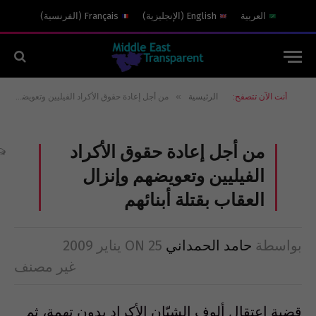
العربية
English
(
الإنجليزية
)
Français
(
الفرنسية
)
»
أنت الآن تتصفح:
الرئيسية
من أجل إعادة حقوق الأكراد الفيليين وتعويضهم وإنزال العقاب بقتلة أبنائهم
من أجل إعادة حقوق الأكراد
الفيليين وتعويضهم وإنزال
العقاب بقتلة أبنائهم
بواسطة
حامد الحمداني
25 يناير 2009
ON
غير مصنف
قضية إعتقال ألوف الشبّان الأكراد بدون تهمة، ثم