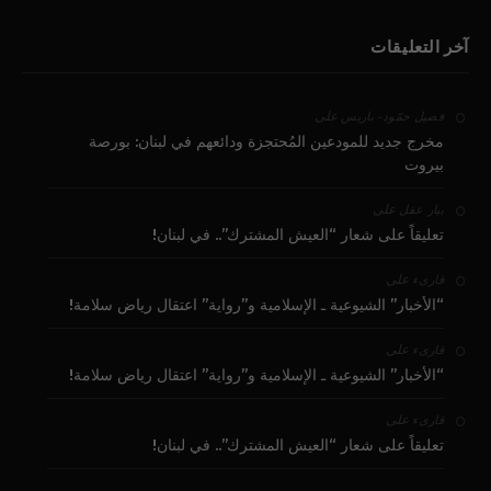
آخر التعليقات
على
فضيل حمّود - باريس
مخرج جديد للمودعين المُحتجزة ودائعهم في لبنان: بورصة
بيروت
على
بيار عقل
تعليقاً على شعار “العيش المشترك”.. في لبنان!
على
قارىء
“الأخبار” الشيوعية ـ الإسلامية و”رواية” اعتقال رياض سلامة!
على
قارىء
“الأخبار” الشيوعية ـ الإسلامية و”رواية” اعتقال رياض سلامة!
على
قارىء
تعليقاً على شعار “العيش المشترك”.. في لبنان!