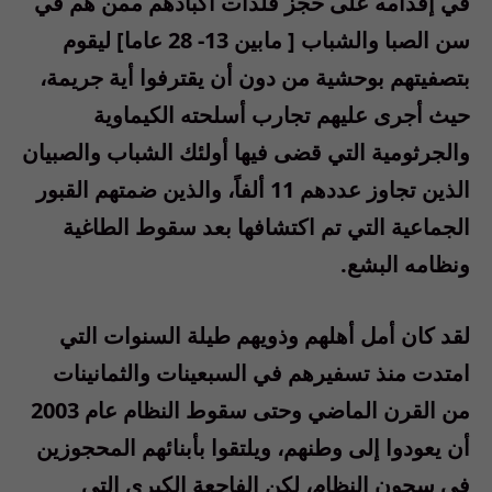
في إقدامه على حجز فلذات أكبادهم ممن هم في
سن الصبا والشباب [ مابين 13- 28 عاما] ليقوم
بتصفيتهم بوحشية من دون أن يقترفوا أية جريمة،
حيث أجرى عليهم تجارب أسلحته الكيماوية
والجرثومية التي قضى فيها أولئك الشباب والصبيان
الذين تجاوز عددهم 11 ألفاً، والذين ضمتهم القبور
الجماعية التي تم اكتشافها بعد سقوط الطاغية
ونظامه البشع.
لقد كان أمل أهلهم وذويهم طيلة السنوات التي
امتدت منذ تسفيرهم في السبعينات والثمانينات
من القرن الماضي وحتى سقوط النظام عام 2003
أن يعودوا إلى وطنهم، ويلتقوا بأبنائهم المحجوزين
في سجون النظام، لكن الفاجعة الكبرى التي