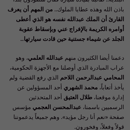
باذن الله وهذه عطايا الملوك..
من المهم أن يعرف
القارئ أن الملك عبدالله نفسه هو الذي أعطى
أوامره الكريمة بالإفراج عني وبإسقاط عقوبة
الجلد عن شيماء جستنية حين قادت سيارتها..
دعمنا أيضا الكثيرون منهم
عبدالله العلمي
، وهو
عراب المبادرة الذي أوصلنا مع الأجهزة الحكومية،
المحامي عبدالرحمن اللاحم
الذي رفع القضية ولم
يأخذ أتعاباً،
محمد الشهري
أحد المسؤولين عن
إدارة موقعنا،
طلال العتيق
أحد المتحدثين
الرسميين باسمنا،
عبدالمحسن العجمي
مؤسس
صفحة «نعم أنا رجل مؤيد». وهم جميعاً يدعموننا
قولاً وفعلاً، وفخورون.