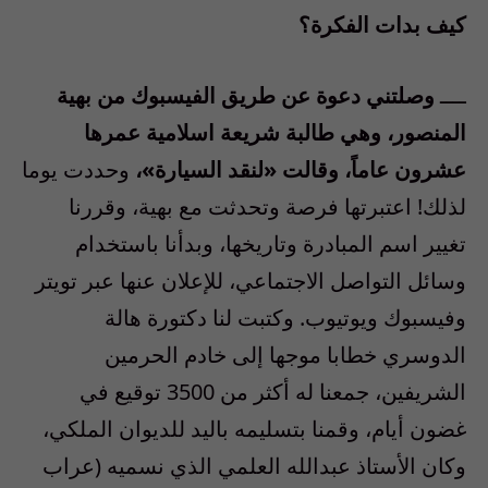
كيف بدات الفكرة؟
ــــ
وصلتني دعوة عن طريق الفيسبوك من بهية
المنصور، وهي طالبة شريعة اسلامية عمرها
عشرون عاماً، وقالت «لنقد السيارة»،
وحددت يوما
لذلك! اعتبرتها فرصة وتحدثت مع بهية، وقررنا
تغيير اسم المبادرة وتاريخها، وبدأنا باستخدام
وسائل التواصل الاجتماعي، للإعلان عنها عبر تويتر
وفيسبوك ويوتيوب. وكتبت لنا دكتورة هالة
الدوسري خطابا موجها إلى خادم الحرمين
الشريفين، جمعنا له أكثر من 3500 توقيع في
غضون أيام، وقمنا بتسليمه باليد للديوان الملكي،
وكان الأستاذ عبدالله العلمي الذي نسميه (عراب