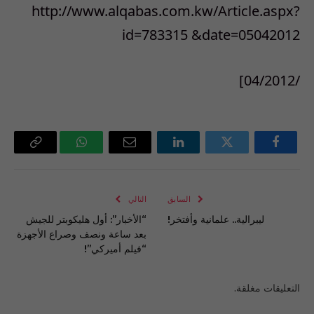
http://www.alqabas.com.kw/Article.aspx?
id=783315 &date=05042012
/04/2012]
فيسبوك
تويتر
لينكدإن
البريد
واتساب
Copy
الإلكتروني
Link
السابق
التالي
ليبرالية.. علمانية وأفتخر!
“الأخبار”: أول هليكوبتر للجيش
بعد ساعة ونصف وصراع الأجهزة
“فيلم أميركي”!
التعليقات مغلقة.