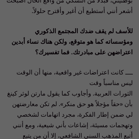
بوطنيتي، فبدلاً من التشكي من واقع الحال أصبحت
أشعر أنني أستطيع أن أغير وأقترح حلولاً.
للأسف لم يقف ضدك المجتمع الذكوري
ومؤسساته كما هو متوقع، ولكن هناك نساء أبدين
اعتراضهن على مبادرتك. فما تفسيرك؟
ــــ كانت اعتراضات غير واقعية، منها أن الوقت
ليس مناسباً وقت
الثورات العربية. وأجاوب كما يقول مارتن لوثر كينغ
بأن «حقاً مؤجلاً هو حق منكر». لم تكن معارضتهن
لي ضمن إطار الفكرة، مجرد اتهامات لشخصي
وتهجمات مسيئة، إشاعات بأني شيعية، ومع أنني
أتبع المذهب السني الشافعي، إلا أن من يتبع