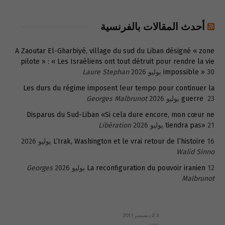
أحدث المقالات بالفرنسية
A Zaoutar El-Gharbiyé, village du sud du Liban désigné « zone
pilote » : « Les Israéliens ont tout détruit pour rendre la vie
30 يوليو 2026
impossible »
Laure Stephan
Les durs du régime imposent leur tempo pour continuer la
23 يوليو 2026
guerre
Georges Malbrunot
Disparus du Sud-Liban «Si cela dure encore, mon cœur ne
21 يوليو 2026
tiendra pas»
Libération
16 يوليو 2026
L’Irak, Washington et le vrai retour de l’histoire
Walid Sinno
12 يوليو 2026
La reconfiguration du pouvoir iranien
Georges
Malbrunot
23 ديسمبر 2011
عائلة المهندس طارق الربعة: أين دولة القانون والموسسات؟