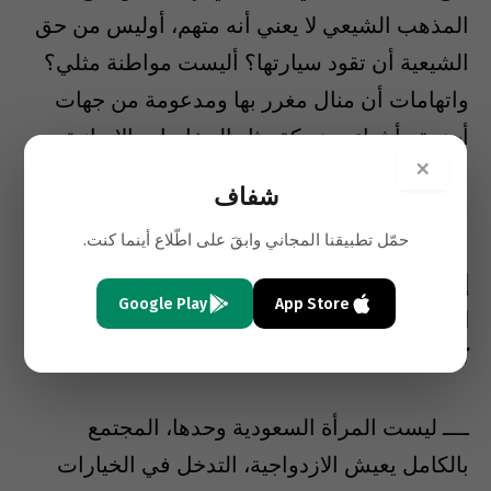
المذهب الشيعي لا يعني أنه متهم، أوليس من حق
الشيعية أن تقود سيارتها؟ أليست مواطنة مثلي؟
واتهامات أن منال مغرر بها ومدعومة من جهات
أجنبية وأشياء مضحكة مثل المخابرات الإيرانية
×
وغيرها.. لكن لن أتوقف وأرد عليهم وأؤخر خطواتنا.
شفاف
سنستمر… والعبرة دائماً بالنهاية.
حمّل تطبيقنا المجاني وابقَ على اطّلاع أينما كنت.
إلى أي مدى سيستمر الجميع في «لعبة
Google Play
App Store
الازدواجية» فالمرأة السعودية تمارس حقوقها
كاملة، ولكن خارج حدود المملكة فحسب؟
ــــ ليست المرأة السعودية وحدها، المجتمع
بالكامل يعيش الازدواجية، التدخل في الخيارات