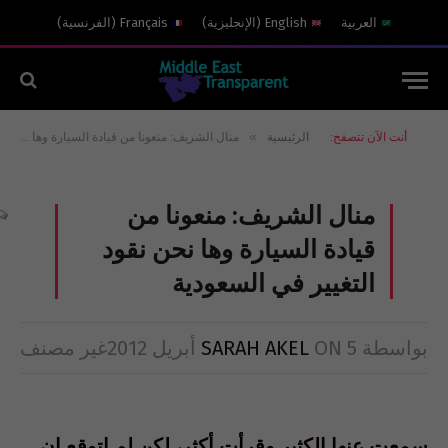
العربية
English
(
الإنجليزية
)
Français
(
الفرنسية
)
»
أنت الآن تتصفح:
الرئيسية
منال الشريف: منعونا من قيادة السيارة وها نحن نقود التغيير في السعودية
منال الشريف: منعونا من
قيادة السيارة وها نحن نقود
التغيير في السعودية
بواسطة
5 أبريل 2012
ON
SARAH AKEL
غير مصنف
سمعت عنها الكثير وقرأت أكثر، لكن لم اتوقع ان