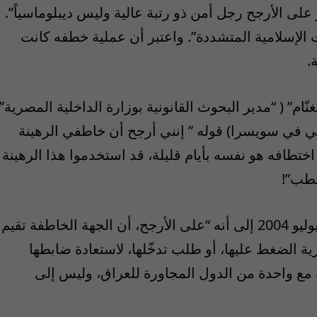
لى الأرجح رجل أمن ذو رتبة عالية وليس ديبلوماسياً”.
الإسلامية المتشددة”. واعتبر أن عملية خطفه كانت
.
م” ( “مدير البحوث القانونية بوزارة الداخلية المصرية”
ي في سويسرا) قوله ” إنني أرجح أن خاطفي الرهينة
طافه هو نفسه بأيام قليلة، قد استخدموا هذا الرهينة
قطب”!
وخلص “الشفاف” في المقال المؤرخ في 28 يوليو 2004 إلى أنه “على الأرجح، أن الجهة الخاطفة تقيم
الضغط عليها، أو طلب تدخّلها، لاستعادة ضابطها
ع واحدة من الدول المجاورة للعراق، وليس إلى