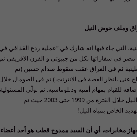
راق وملف حوض النيل
ة، التي جاء فيها أنه شارك في “عملية ردع القذافي في
 تمثيل مصر فى سفاراتها بكل من جيبوتى و القرن الافريقى ثم
سطينية ثم فى العراق عقب سقوط صدام حسين (تم
اج عنى .انظر القصة فى الانترنت ) ثم فى الصومال خلال
لحكومة الاسلامية عام 2006 \ 2007 بالاضافه للقيام بمهام أمنيه ودبلوماسيه. ثم تولّى المسئولية
عن الملف الخارجى لدول حوض النيل و مياه النيل خلال الفترة من 1999 حتى 2003 حيث تم
ديد الخاص بمياه النيل!
جهاز مخابرات، أي أن السيد ممدوح قطب هو أحد أعضاء