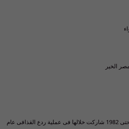
اء
صر الخير
ضابط استطلاع خلف خطوط العدو من1975 حتى 1982 شاركت خلالها فى عملية ردع القذافى عام