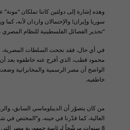
وهذه إشارة إلى دولتين كانتا تملكان “مونة” ع
سوريا وإيران! والإحتمالان واردان لأنه، كما
“تحذير الفصائل الفلسطينية للنظام المصري 
في أي حال، فقد نجحت السلطات المصرية، وا
محمود قطب، الذي أفرج عنه خاطفوه بعد أن وزّ
الواضح أن مصر الرسمية والمخابراتية وضعت 
خاطفيه.
من كان يتصوّر أن الديبلوماسي السابق، والره
العالية، كما قدّرنا في حينه، و”المختص في 
8 سنوات مرشّحاً لرئاسة جمهورية مصر التي