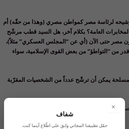
رشيحه لرئاسة مصر كمواطن مصري (وهذا من حقّه) أم
مخابرات العامة؟ بكلام آخر، هل السيد قطب مرشّح
ن مصر حتى الآن (أي عن “المجلس العسكري” مثلاً)،
ر من “التواطؤ” من بعض القوى الإسلامية، سواء
مسلحة يمكن أن ترشّح عدداً من الشخصيات المقرّبة
×
صر، ومقال “الشفاف” عن “الرهينة المصرية” المنشور
شفاف
حمّل تطبيقنا المجاني وابقَ على اطّلاع أينما كنت.