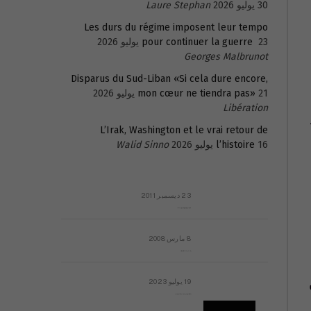
30 يوليو 2026
Laure Stephan
Les durs du régime imposent leur tempo
23 يوليو 2026
pour continuer la guerre
Georges Malbrunot
Disparus du Sud-Liban «Si cela dure encore,
21 يوليو 2026
mon cœur ne tiendra pas»
Libération
L’Irak, Washington et le vrai retour de
16 يوليو 2026
l’histoire
Walid Sinno
23 ديسمبر 2011
عائلة المهندس طارق الربعة: أين دولة القانون والموسسات؟
8 مارس 2008
رسالة مفتوحة لقداسة البابا شنوده الثالث
19 يوليو 2023
إشكاليات التقويم الهجري، وهل يجدي هذا التقويم أيُ نفع؟