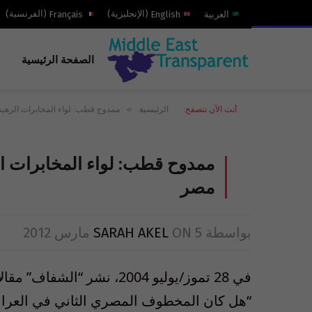
العربية
English
(
الإنجليزية
)
Français
(
الفرنسية
)
الصفحة الرئيسية
»
أنت الآن تتصفح:
الرئيسية
ممدوح قطب: لواء المخابرات الرهين
ممدوح قطب: لواء المخابرات ال
مصر
بواسطة
5 مارس 2012
ON
SARAH AKEL
في 28 تموز/يوليو 2004، نشر “الشفاف” مقالاً بعنوان:
“هل كان المخطوف المصري الثاني في العراق 