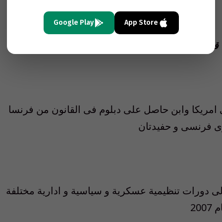
Google Play
App Store
ح قطب
امريكا وابن حاصل على دبلوم فى القانون من فرنسا
وى فرنسى و حفيدتان
وم عسكرية عام 1975 اضافة الى دورات تنظيمية عسكرية و سياسية و ادارية مختلفة
20