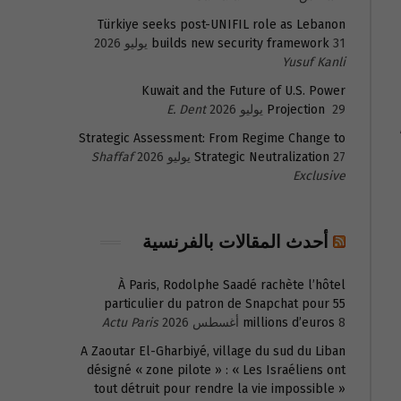
Türkiye seeks post-UNIFIL role as Lebanon
31 يوليو 2026
builds new security framework
Yusuf Kanli
Kuwait and the Future of U.S. Power
29 يوليو 2026
Projection
E. Dent
Strategic Assessment: From Regime Change to
27 يوليو 2026
Strategic Neutralization
Shaffaf
Exclusive
أحدث المقالات بالفرنسية
À Paris, Rodolphe Saadé rachète l’hôtel
particulier du patron de Snapchat pour 55
8 أغسطس 2026
millions d’euros
Actu Paris
A Zaoutar El-Gharbiyé, village du sud du Liban
désigné « zone pilote » : « Les Israéliens ont
tout détruit pour rendre la vie impossible »