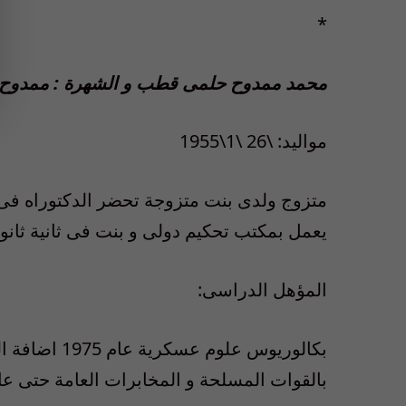
*
محمد ممدوح حلمى قطب و الشهرة : ممدو
مواليد: \26 \1\1955
متزوج ولدى بنت متزوجة تحضر الدكتوراه فى 
يعمل بمكتب تحكيم دولى و بنت فى ثانية ثان
المؤهل الدراسى:
بكالوريوس عل
بالقوات المسلحة و المخابرات العامة حتى عام 07