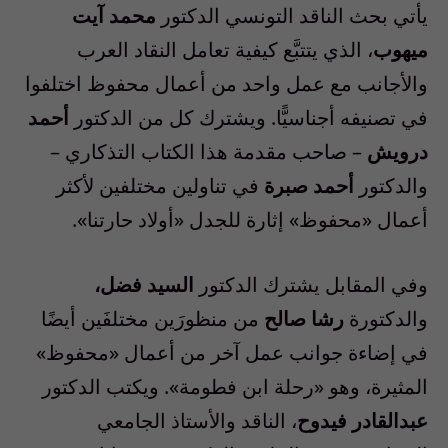
يأتي بحث الناقد التونسي الدكتور
محمد آيت
ميهوب
، الذي يتتبَّع كيفية تعامل النقاد العرب
والأجانب مع عمل واحد من أعمال محفوظ اختلفوا
في تصنيفه أجناسيًّا. ويشترك كل من الدكتور
أحمد
درويش
– صاحب مقدمة هذا الكتاب التذكاري –
والدكتور
أحمد صبرة
في تناولين مختلفين لأكثر
أعمال «محفوظ» إثارة للجدل «أولاد حارتنا».
وفي المقابل يشترك الدكتور
السيد فضل،
والدكتورة
رشا صالح
من منظورَين مختلفَين أيضًا
في إضاءة جوانب عمل آخر من أعمال «محفوظ»
المثيرة، وهو «رحلة ابن فطومة». ويكتب الدكتور
عبدالقادر فيدوح
، الناقد والأستاذ الجامعي