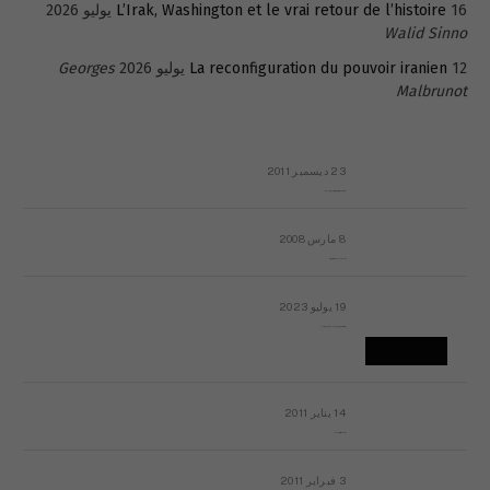
16 يوليو 2026
L’Irak, Washington et le vrai retour de l’histoire
Walid Sinno
12 يوليو 2026
La reconfiguration du pouvoir iranien
Georges
Malbrunot
23 ديسمبر 2011
عائلة المهندس طارق الربعة: أين دولة القانون والموسسات؟
8 مارس 2008
رسالة مفتوحة لقداسة البابا شنوده الثالث
19 يوليو 2023
إشكاليات التقويم الهجري، وهل يجدي هذا التقويم أيُ نفع؟
14 يناير 2011
ماذا يحدث في ليبيا اليوم الجمعة؟
3 فبراير 2011