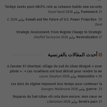
Türkiye seeks post-UNIFIL role as Lebanon builds new security
31 يوليو 2026
framework
Yusuf Kanli
29 يوليو 2026
Kuwait and the Future of U.S. Power Projection
E.
Dent
Strategic Assessment: From Regime Change to Strategic
27 يوليو 2026
Neutralization
Shaffaf Exclusive
أحدث المقالات بالفرنسية
A Zaoutar El-Gharbiyé, village du sud du Liban désigné « zone
pilote » : « Les Israéliens ont tout détruit pour rendre la vie
30 يوليو 2026
impossible »
Laure Stephan
Les durs du régime imposent leur tempo pour continuer la
23 يوليو 2026
guerre
Georges Malbrunot
Disparus du Sud-Liban «Si cela dure encore, mon cœur ne
21 يوليو 2026
tiendra pas»
Libération