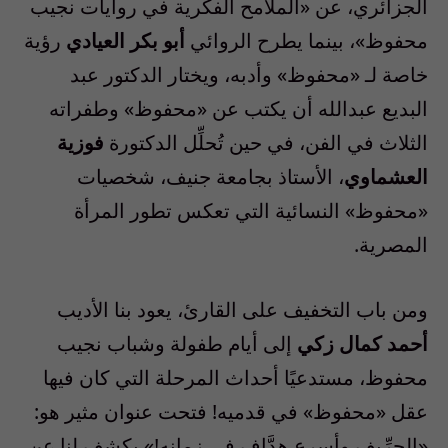
الجزائري، عن «الملامح الفكرية في روايات نجيب
محفوظ»، بينما يطرح الروائي
أبو بكر العيادي
رؤية
خاصة لـ «محفوظ» وأدبه، ويختار الدكتور عبد
البديع عبدالله أن يكتب عن «محفوظ» وطفراته
الثلاث في الفن، في حين تُحلِّل الدكتورة
فوزية
العشماوي
، الأستاذ بجامعة جنيف، شخصيات
«محفوظ» النسائية التي تعكس تطور المرأة
المصرية.
ومن باب التخفيف على القارئ، يعود بنا الأديب
أحمد كمال زكي
إلى أيام طفولة وشباب نجيب
محفوظ، مستدعيًا أحداث المرحلة التي كان فيها
عقل «محفوظ» في قدميه! فتحت عنوان مثير هو:
«الحرِّيف وأسرع هدَّاف في زمانه!» يكشف لنا عن