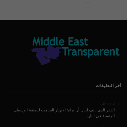
بيان الأقباط وحتمية التغيير ودعوة للتوقيع
آخر التعليقات
على
قارىء
الفقر الذي يأنف لبنان أن يراه: الانهيار الصامت للطبقة الوسطى
المنسية في لبنان