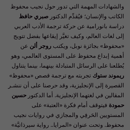
والشهادات المهمة التي تدور حول نجيب محفوظ
الكاتب والإنسان؛ فيُقدِّم الدكتور
صبري حافظ
دراسة بانورامية عن حركة ترجمة الأدب العربي
إلى لغات العالم، وكيف تغيَّر إيقاعها بفضل تتويج
«محفوظ» بجائزة نوبل، ويكتب
روجر ألن
عن
أهمية إبداع محفوظ على المستوى العالمي، وهو
يُطلعنا على الرسائل المتبادلة بينهما، بينما يتناول
ريموند ستوك
تجربته مع ترجمة قصص «محفوظ»
القصيرة إلى الإنجليزية، وقد حرصنا على أن ننشـر
المقالين في لغتهما الإنجليزية. أما الدكتور
حسين
حمودة
فيتوقف أمام فكرة «العتبة» على
المستويين الحَرفِي والمجازي في روايات نجيب
محفوظ. وتحت عنوان «المرايا.. رواية سيرذاتيَّة»