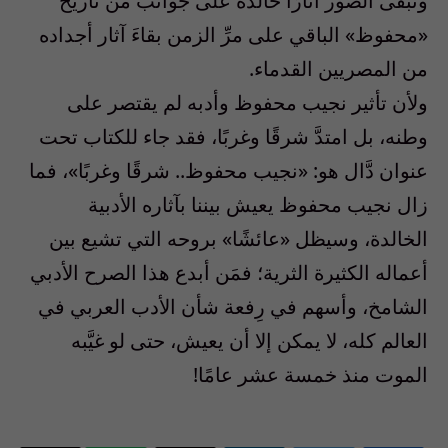
وتبقى الصور آثارًا خالدة على جوانب من تاريخ
«محفوظ» الباقي على مرِّ الزمن بقاءَ آثار أجداده
من المصريين القدماء.
ولأن تأثير نجيب محفوظ وأدبه لم يقتصر على
وطنه، بل امتدَّ شرقًا وغربًا، فقد جاء للكتاب تحت
عنوان دَّال هو: «نجيب محفوظ.. شرقًا وغربًا»، فما
زال نجيب محفوظ يعيش بيننا بآثاره الأدبية
الخالدة، وسيظل «عائشًا» بروحه التي تشيع بين
أعماله الكثيرة الثرية؛ فمَن أبدع هذا الصرح الأدبي
الشامخ، وأسهم في رِفعة شأن الأدب العربي في
العالم كله، لا يمكن إلا أن يعيش، حتى لو غيَّبه
الموت منذ خمسة عشر عامًا!