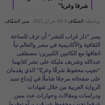
شرقا وغربا”
بواسطة
الشفّاف
5 فبراير 2022
ON
منبر الشفّاف
يسر “دار غراب للنشر” أن تزف للساحة
الثقافية والأكاديمية في مصر والعالم نبأ
اتفاقها مع الكاتبين الكبيرين: مصطفى
عبدالله وشريف مليكة على نشر كتابهما
“نجيب محفوظ شرقًا وغربًا” الذي يقدمان
على صفحاته مرجعًا شاملًا في إبداع سيد
الرواية العربية من خلال شهادات
ودراسات ومقالات وحوارات عدد ممن
عرفوا نجيب محفوظ عن قرب، أو توفروا