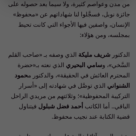
من مدن وعواصم كثيرة، ولا سيما بعد حصوله على
جائزة نوبل، فسجَّلوا لنا شهاداتهم عن «محفوظ»
الإنسان، واصفين فيها الأجواء التي كانت تحيط
بمجلسه، ومن هؤلاء:
الدكتور
شريف مليكة
الذي وصفه بـ «صاحب القلم
السَّخي»، و
سامي البحيري
الذي نعته بـ«حضرة
المحترم العائش في الحقيقة»، والدكتور م
حمود
الشنواني
الذي توصَّل في شهادته إلى «أسرار
التركيبة المحفوظية»؛ وثلاثتهم من مريدي الراحل
الباقي.. أما الكاتب
أحمد فضل شبلول
فيتناول
قضية الكتابة عند نجيب محفوظ.