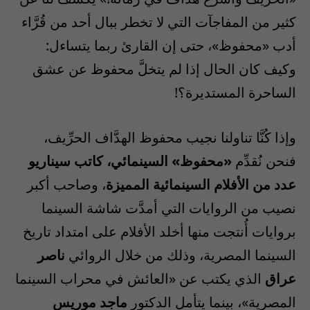
كثير من المفاجآت التي لا تخطر ببال أحد من قُرَّاء
أدب «محفوظ»، حتى إن القارئ ربما يتساءل:
وكيف كان الحال إذا لم يتخلَّ محفوظ عن عشق
الساحرة المستديرة؟!
وإذا كُنَّا تناولنا نجيب محفوظ الهدَّاف الحرِّيف،
فنحن نُقدِّم
«محفوظ» السينمائي، كاتب سيناريو
عدد من الأفلام السينمائية المميزة
، وصاحب أكبر
نصيب من الروايات التي أمدَّت شاشة السينما
بروايات أُنتجت منها أخلد الأفلام على امتداد تاريخ
السينما المصرية، وذلك من خلال الروائي
ناصر
عراق
الذي يكتب عن «العائش في محراب السينما
المصرية»، بينما يتأمل الدكتور
ماجد موريس