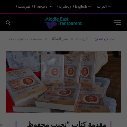
العربية
English
(
الإنجليزية
)
Français
(
الفرنسية
)
»
»
أنت الآن تتصفح:
الرئيسية
منبر الشفّاف
مقدمة كتاب “نجيب محفوظ شرقا وغربا”
مقدمة كتاب “نجيب محفوظ