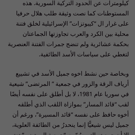
كيلومترات عن الحدود التركية السورية. هذه
المستوطنات كما نصت وثيقة طلب هلال حرفيا
على غرار ال “
كيبوتزات
” الإسرائيلية لخلق فتنة
محلية بين الكرد والعرب تجاوزتها الجماعتان
بحكمة عشائرية ولم تنضج جمرات الفتنة العنصرية
لتغطي على سياسات الأسد الطائفية
.
وبخاصة حين نشط اخوه جميل الأسد في تشييع
أرياف الرقة والزور في جمعية ” المرتضى” شيعية
في سوريا عام 1981، لا بل أطلق على نفسه أيضًا
لقب “قائد المسار” بموازاة اللقب الذي أطلقه
أخوه حافظ على نفسه “قائد المسيرة”، ورغم أن
جميل ليس شيعيًّا إنما ينحدرُ من الطائفة العلوية،
إلا أن جمعيته التي سُمّيت “جمعية المرتضى” تعتبر