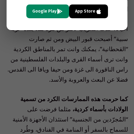
المناطق الكردية
.
Google Play
App Store
أحيانا، حدث التعريب لأكثر من مرة مثلا بلدة “تربة
سبية” أصبحت قبور البيض ومن ثم صارت
“القحطانية”، يمكنك وانت تمر بالمناطق الكردية
وانت ترى أسماء القرى والبلدات الفلسطينية من
راس الناقورة الى غزة ومن حيفا ويافا الى القدس.
فضلا عن البعث والعروبة والأسد
.
كما حرمت هذه الممارسات الكرد من تسمية
الولادات بأسماء كردية،
مثلما فرضت على
“المُجرّدين من الجنسية” استئذان الأجهزة الأمنية
للسماح بالسفر أو المنامة في الفنادق، وطُرد