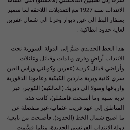
الانتداب سنة 1927 مع التعديلات اللاحقة لما سمير
بمنقار البط الى عين
ديوار
وغربا الى شمال عفرين
لغاية حدود
انطاكية
.
هذا الخط الحديدي ضمَّ إلى الدولة السورية تحت
الانتداب أراضٍ وقرى وبلدات وقبائل وعائلات
وأراضي قبائل كردية (عفرين
وكوباني
وراس العين
سري
كانية
وبرية ماردين
الكيكية
وعامودا
الدقورية
واريافها وصولا الى ديريك (المالكية)
الكوجر
، عبر
تربة سبية وما أصبحت
قامشلو
)، كانت هذه
المناطق إلى عهد قريب عثمانية غير منفصلة عن
ما اصبح شمال الخط (الحدود)، فأصبحت من تابعية
دولة الانتداب الفرنسي الجديدة، مثلما قسَّمت