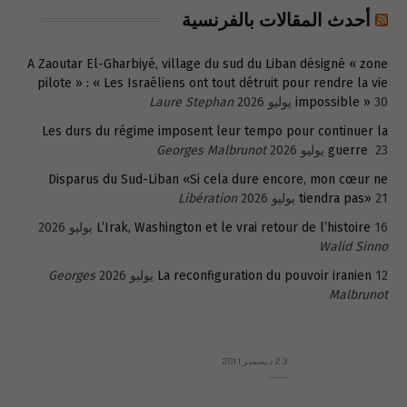
أحدث المقالات بالفرنسية
A Zaoutar El-Gharbiyé, village du sud du Liban désigné « zone
pilote » : « Les Israéliens ont tout détruit pour rendre la vie
30 يوليو 2026
impossible »
Laure Stephan
Les durs du régime imposent leur tempo pour continuer la
23 يوليو 2026
guerre
Georges Malbrunot
Disparus du Sud-Liban «Si cela dure encore, mon cœur ne
21 يوليو 2026
tiendra pas»
Libération
16 يوليو 2026
L’Irak, Washington et le vrai retour de l’histoire
Walid Sinno
12 يوليو 2026
La reconfiguration du pouvoir iranien
Georges
Malbrunot
23 ديسمبر 2011
عائلة المهندس طارق الربعة: أين دولة القانون والموسسات؟