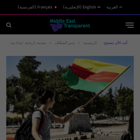
العربية
English
(
الإنجليزية
)
Français
(
الفرنسية
)
»
»
أنت الآن تتصفح:
الرئيسية
منبر الشفّاف
مقدمة تاريخية: لماذا يصرخ الكردي حين يعضّه شريكه العربي في أذنه؟