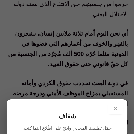
حرموا من جنسيتهم حق الانتفاع الذي نصته دولة
الاحتلال البعثي
.
أي نحن اليوم أمام ثلاثة ملايين إنسان، يشعرون
بالقهر والخوف من أعمارهم التي قضوها في
الدونية مثلما حُرّم 500 ألف مُجرّد من الجنسية من
كل حقّ قانوني حتى حقوق العبيد
.
في دولة البعث تحددت حقوق الكردي وأمانه
المستقبلي بمزاج الموظف الأمني ودرجة مرضه
النفسي وشهوته للرشوة
.
×
شفاف
لقد عَرَّبت سياسات قهرية استبدادية أسماء أكثر
حمّل تطبيقنا المجاني وابقَ على اطّلاع أينما كنت.
من ثلاث آلاف قرية وبلدة وموقع أثري في