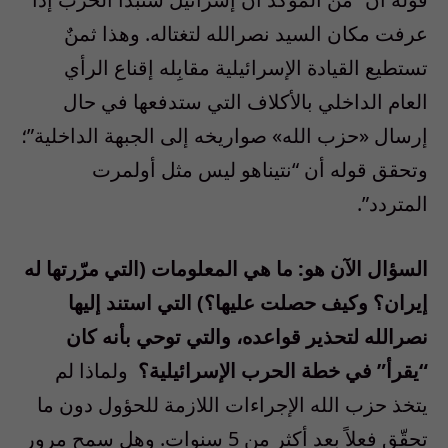
عرفت مكان السيد نصرالله لتغتاله. وهذا ثمنٌ
تستطيع القيادة الإسرائيلية مقابِله إقناع الرأي
العام الداخلي بالأكلاف التي ستدفعها في حال
إرسال «حزب الله» صواريخه إلى الجبهة الداخلية”؛
وتحقق قوله أن “نتيناهو ليس مثل أولمرت
المتردد”.
السؤال الآن هو: ما هي المعلومات (التي مرّرتها له
إيران؟ وكيف حصلت عليها؟) التي استند إليها
نصرالله لتحذير قواعده، والتي توحي بأنه كان
“يقرأ” في خطة الحرب الإسرائيلية؟
ولماذا لم
يتخذ حزب الله الإجراءات اللازمة للحؤول دون ما
تحقّق فعلاً بعد أكثر من 5 سنوات. وهل سمح مرور