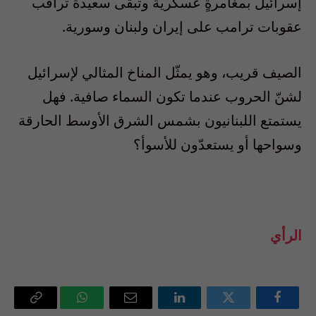
إسرائيل بمغامرةٍ عسكرية وتبقى سعيدة تراقب
عقوبات ترامب على إيران ولبنان وسورية.
الصيف قريب، وهو يمثّل المناخ المثالي لإسرائيل
لشنّ الحروب عندما تكون السماء صافية. فهل
يستمتع اللبنانيون بشمس الشرق الأوسط الحارقة
وسواحها أو يستعدّون للأسوأ؟
الرأي
فيسبوك
تويتر
لينكدإن
البريد
واتساب
Copy