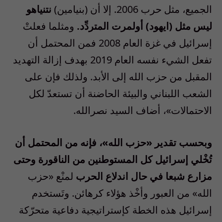
الجميع، مثل حرب 2006. إلا أن (بنيامين)
نتنياهو
ليس مثل (ايهود) أولمرت المتردِّد.
ومثلما فعلتْ
إسرائيل في غزة العام 2008 فمن المحتمل أن
تفعل الشيء نفسه العام 2019 بهدف إزالة التهديد
المقبل من حزب الله إلى الأبد. ولذلك فإن على
الشعب اللبناني والبيئة الحاضنة أن تستعدّ لكل
الاحتمالات»، أضاف السيد نصرالله.
وبحسب تقدير «حزب الله»، فإنه من المحتمل أن
تُخْلي إسرائيل كل المستوطنين من الناقورة وحتى
مزارع شبعا في حال اندلاع الحرب
لمنْع «حزب
الله» من العبور وأخْذ هؤلاء كرهائن. وتَستخدم
إسرائيل هذه الخطة كإستراتيجية دفاعية متحرّكة