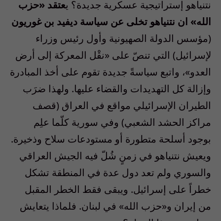
نتنياهو إستراتيجية عسكرية جديدة؟ ي
عتقد «حزب
الله» ان نتنياهو تخلى عن سياسة ديفيد بن غوريون
(مؤسس الدولة الصهيونية وأول رئيس وزراء
لإسرائيل) التي تنصّ على «نقْل المعركة إلى أرض
العدو»، واتبع سياسةً جديدة تقوم على أخذ المبادرة
وإزالة كل التهديدات والقضاء عليها. ولهذا ضرَب
الطيران الإسرائيلي مواقع في العراق (قصف
مراكز الحشد الشعبي) وفي سورية كلّما علِم
بوجود أسلحة متطورة أو مستودعات سلاح وذخيرة.
ويعيش نتنياهو في زمنٍ شُلّ فيه الجيش العراقي
والسوري ولم تعد دول عدة في المنطقة تشكل
خطراً على إسرائيل. ويبقى فقط الخطر المقبل
من إيران و«حزب الله» في لبنان. فلماذا يتعايش