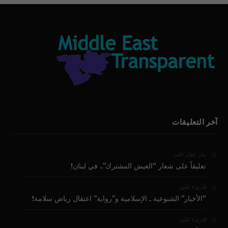
آخر التعليقات
على
بيار عقل
تعليقاً على شعار “العيش المشترك”.. في لبنان!
على
قارىء
“الأخبار” الشيوعية ـ الإسلامية و”رواية” اعتقال رياض سلامة!
على
قارىء