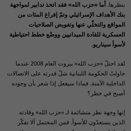
بنظرها.
أما «حزب الله» فقد اتخذ تدابير لمواجهة
بنك الأهداف الإسرائيلي وتمّ إفراغ المئات من
المواقع والتخلّي عنها وتفويض الصلاحيات
العسكرية للقادة الميدانيين ووضْع خطط احتياطية
لأسوأ سيناريو.
لقد احتلّ «حزب الله» بيروت العام 2008 عندما
حاولتْ الحكومة اللبنانية شلّ قدرته على الاتصالات
الداخلية الآمنة. فماذا سيفعل إذا شعر بأن وجوده
أصبح في خطر؟
إنها وجهة نظر متشائمة لـ «حزب الله» وقادته
الذين يستعدّون للأسوأ. فمن المحتمل ألا تفكّر