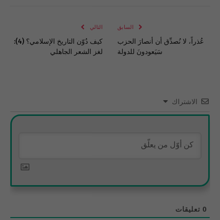
الإلكتروني
Link
السابق
التالي
عُذراً، لا نُصدِّق أن أنصارَ الحزب
كيف دُوّن التاريخ الإسلامي؟ (4):
سَيَعودونَ للدولة
لغز الشعر الجاهلي
الاشتراك
0
تعليقات