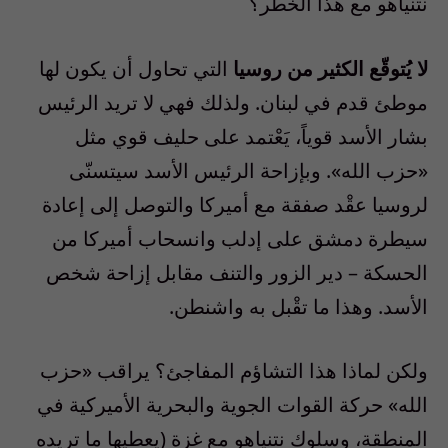
نتنياهو مع هذا الخطر؟
لا يُتوقّع الكثير من روسيا
التي تحاول أن يكون لها
موطئ قدم في لبنان. ولذلك فهي لا تريد الرئيس
بشار الأسد قوياً، يَعْتمد على حليف قوي مثل
«حزب الله». وبإزاحة الرئيس الأسد سيتسنّى
لروسيا عقْد صفقة مع أميركا والتوصل إلى إعادة
سيطرة دمشق على إدلب وانسحاب أميركا من
الحسكة – دير الزور والتنف مقابل إزاحة شخص
الأسد. وهذا ما تقْبل به واشنطن.
ولكن لماذا هذا التشاؤم المفاجئ؟ يراقب «حزب
الله» حركة القوات الجوية والبحرية الأميركية في
المنطقة، وسلوك نتنياهو مع غزة (يعطيها ما تريده