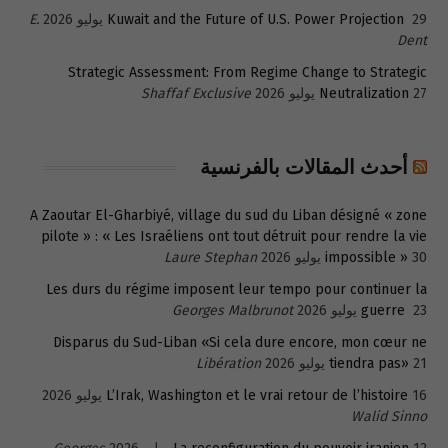
29 يوليو 2026
Kuwait and the Future of U.S. Power Projection
E.
Dent
Strategic Assessment: From Regime Change to Strategic
27 يوليو 2026
Neutralization
Shaffaf Exclusive
أحدث المقالات بالفرنسية
A Zaoutar El-Gharbiyé, village du sud du Liban désigné « zone
pilote » : « Les Israéliens ont tout détruit pour rendre la vie
30 يوليو 2026
impossible »
Laure Stephan
Les durs du régime imposent leur tempo pour continuer la
23 يوليو 2026
guerre
Georges Malbrunot
Disparus du Sud-Liban «Si cela dure encore, mon cœur ne
21 يوليو 2026
tiendra pas»
Libération
16 يوليو 2026
L’Irak, Washington et le vrai retour de l’histoire
Walid Sinno