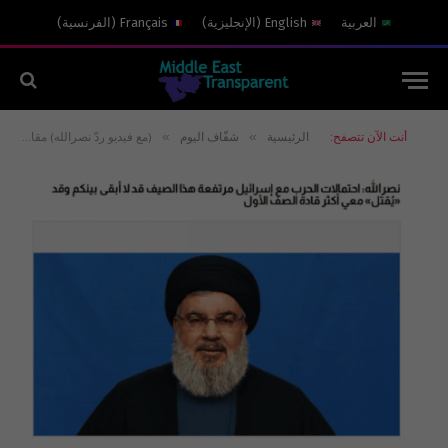
العربية
English
(
الإنجليزية
)
Français
(
الفرنسية
)
»
»
أنت الآن تتصفح:
الرئيسية
شفّاف اليوم
(مع فيديو ردّ نصرالله) مقال “الرأي” في 2019: بناءً على أي معلومات توقَّعَ نصرالله مقتله قبل 5 سنوات؟