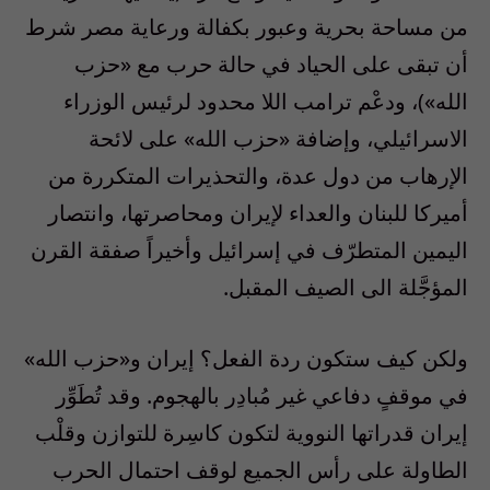
من مساحة بحرية وعبور بكفالة ورعاية مصر شرط
أن تبقى على الحياد في حالة حرب مع «حزب
الله»)، ودعْم ترامب اللا محدود لرئيس الوزراء
الاسرائيلي، وإضافة «حزب الله» على لائحة
الإرهاب من دول عدة، والتحذيرات المتكررة من
أميركا للبنان والعداء لإيران ومحاصرتها، وانتصار
اليمين المتطرّف في إسرائيل وأخيراً صفقة القرن
المؤجَّلة الى الصيف المقبل.
ولكن كيف ستكون ردة الفعل؟ إيران و«حزب الله»
في موقفٍ دفاعي غير مُبادِر بالهجوم. وقد تُطَوِّر
إيران قدراتها النووية لتكون كاسِرة للتوازن وقلْب
الطاولة على رأس الجميع لوقف احتمال الحرب