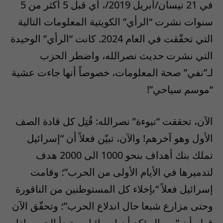
في 21 نيسان/أبريل 2019/، أي قبل 5 أكثر من 5
سنوات نشرت “الرأي” الكويتية المعلومات التالية
التي تحقّقت في العام 2024. كانت “الرأي” الوحيدة
التي نشرت حديث نصرالله، واضطر الحزب
لـ”نفي” صحة المعلومات، خصوصاً أنها جاءت عشية
“موسم سياحي”!
الآن، تحققت “نبوءة” نصرالله: قُتِل كل قادة الصف
الأول وهو آخرهم! والآن، تبيّن فعلاً أن “إسرائيل
تملك بنك أهداف بنحو 1000 الى 2000 هدف
لتدميرها في الأيام الأولى من الحرب”؛ وقامت
إسرائيل فعلاً “بإخلاء كل المستوطنين من الناقورة
وحتى مزارع شبعا حال اندلاع الحرب”؛ وتحقّق الآن
قوله أن “من المؤكد أن إسرائيل ستبدأ الحرب إذا