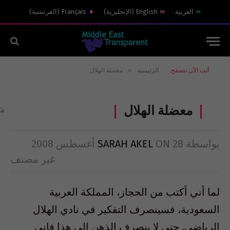
العربية
English
(
الإنجليزية
)
Français
(
الفرنسية
)
»
أنت الآن تتصفح:
الرئيسية
معضلة الهلال
معضلة الهلال
بواسطة
28 أغسطس 2008
ON
SARAH AKEL
غير مصنف
لما أني أكتب من الحجاز، المملكة العربية
السعودية، فسينصرف التفكير في نادي الهلال
الرياضي. حتى لا ينصرف الذهن الى هذا فإني