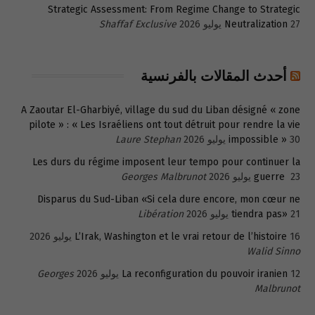
Strategic Assessment: From Regime Change to Strategic
27 يوليو 2026
Neutralization
Shaffaf Exclusive
أحدث المقالات بالفرنسية
A Zaoutar El-Gharbiyé, village du sud du Liban désigné « zone
pilote » : « Les Israéliens ont tout détruit pour rendre la vie
30 يوليو 2026
impossible »
Laure Stephan
Les durs du régime imposent leur tempo pour continuer la
23 يوليو 2026
guerre
Georges Malbrunot
Disparus du Sud-Liban «Si cela dure encore, mon cœur ne
21 يوليو 2026
tiendra pas»
Libération
16 يوليو 2026
L’Irak, Washington et le vrai retour de l’histoire
Walid Sinno
12 يوليو 2026
La reconfiguration du pouvoir iranien
Georges
Malbrunot