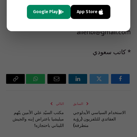
علماؤنا الأجلاء بهذا أم أن القاعدة هي: العلم ضد
الدين؟
Google Play
App Store
allehbi@gmail.com
* كاتب سعودي
فيسبوك
تويتر
لينكدإن
البريد
واتساب
Copy
الإلكتروني
Link
السابق
التالي
الاستخدام السياسي الأيدلوجي
مكتب السيّد علي الأمين يتّهم
العقائدي للتلفزيون (رؤية
ميليشيا باعتراض إبنه والجيش
متطرفة)
اللبناني باحتجازه!