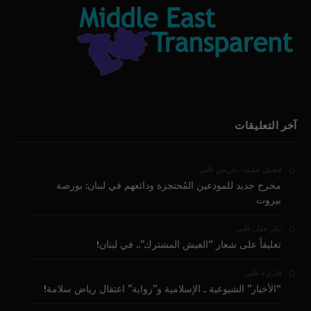
آخر التعليقات
على
فضيل حمّود - باريس
مخرج جديد للمودعين المُحتجزة ودائعهم في لبنان: بورصة
بيروت
على
بيار عقل
تعليقاً على شعار “العيش المشترك”.. في لبنان!
على
قارىء
“الأخبار” الشيوعية ـ الإسلامية و”رواية” اعتقال رياض سلامة!