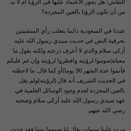
النقاش: هل يجوز الاعتماد عليها في الرؤيا أم لا بد
من أن تكون الرؤيا بالعين المجردة؟
عندنا في السعودية دائما يتغلب رأي المتشبثين
بحرفية النص في حديث سيدي رسول الله عليه
أزكى سلام والذي لا أعرف درجته ولكنه يقول ما
معناه(صوموا لرؤيته وافطروا لرؤيته وإن غم عليكم
فأتموا عدة الشهر 30 يوما)أو كما قال. ما لاحظته
في الحديث الشريف أنه قال (لرؤيته)ولم يقل
بالعين المجردة لعدم وجود الوسائل العلمية في
عهد سيدي رسول الله عليه أزكى سلام وصحبه
رضي الله عنهم.
مرت علينا سنوات يقال لنا صوموا يوما فقد حدث