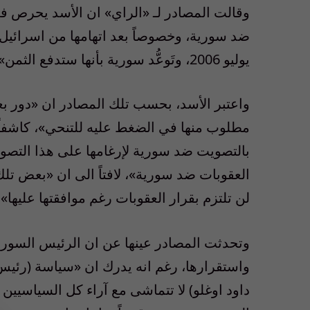
وقالت المصادر لـ «الراي» ان الأسد يحرص في 
يوليو 2006، وتَوعُّد سورية بأنها ستدفع الثمن».
واعتبر الأسد، بحسب تلك المصادر ان «دور بع
مطلوب منها في الضغط عليه للتنحي»، كاشفاً 
بالتصويت ضد سورية لإرغامها على هذا التصويت
العقوبات ضد سورية»، لافتاً الى ان «بعض تلك
لن تلتزم بقرار العقوبات رغم موافقتها عليها».
وتحدثت المصادر عينها عن ان الرئيس السوري 
واستقرارها، رغم انه يدرك ان «سياسة (رئيس
داود اوغلو) لا تتماشى مع آراء كل السياسيين ا