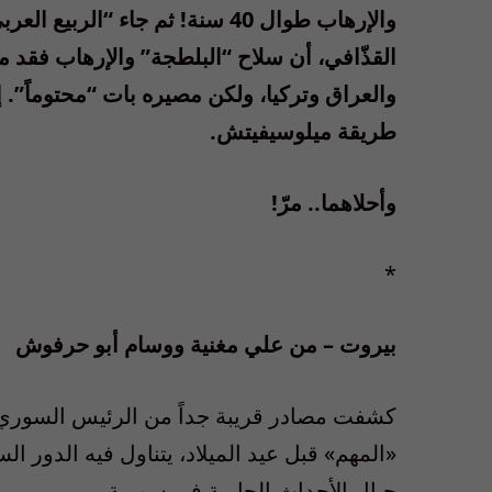
والإرهاب طوال 40 سنة! ثم جاء “
القذّافي، أن سلاح “البلطجة” والإرهاب فقد مف
والعراق وتركيا، ولكن مصيره بات “محتوماً”.
طريقة ميلوسيفيتش.
وأحلاهما.. مرّ!
*
بيروت – من علي مغنية ووسام أبو حرفوش
كشفت مصادر قريبة جداً من الرئيس السوري بش
«المهم» قبل عيد الميلاد، يتناول فيه الدور ال
حيال الأحداث الجارية في سورية.