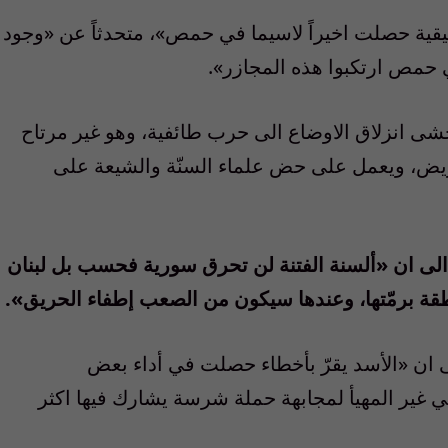
قية حصلت اخيراً لاسيما في حمص»، متحدثاً عن «وجود
 حمص ارتكبوا هذه المجازر».
شى انزلاق الاوضاع الى حرب طائفية، وهو غير مرتاح
ريض، ويعمل على حض علماء السنّة والشيعة على
الى ان «ألسنة الفتنة لن تحرق سورية فحسب بل لبنان
طقة برمّتها، وعندها سيكون من الصعب إطفاء الحريق».
 ان «الأسد يقرّ بأخطاء حصلت في أداء بعض
 غير المهيأ لمجابهة حملة شرسة يشارك فيها اكثر