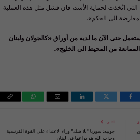
ة التي اتُخذت لحماية الأسد، فان فشل مثل هذه العملية
لمعارضة الى الحكم».
تعمل حتى الآن ما لديه من أوراق «كالجولان ولبنان
الممانعة من المحيط الى الخليج».
فيسبوك
تويتر
لينكدإن
البريد
واتساب
Copy
الإلكتروني
Link
ق
التالي
ن
جوبيه: سوريا “بلا شك” وراء الاعتداء على القوة الفرنسية
وحزب الله هو ذراعها في لبنان