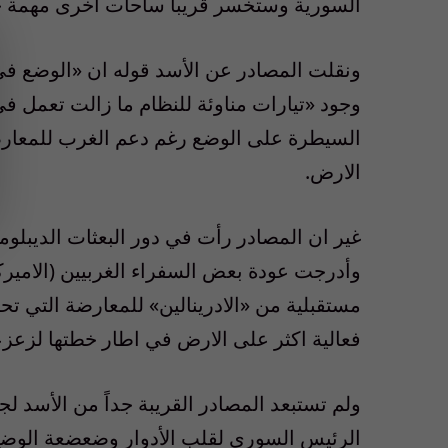
السورية وستخسر قريباً ساحات اخرى مهمة جد
ونقلت المصادر عن الأسد قوله ان «الوضع ف
وجود «تيارات مناوئة للنظام ما زالت تعمل ف
السيطرة على الوضع رغم دعم الغرب للمعار
الارض.
غير ان المصادر رأت في دور البعثات الديبلوم
وأدرجت عودة بعض السفراء الغربيين (الامي
مستقبلية من «الادرينالين» للمعارضة التي تح
فعالية اكثر على الارض في اطار خطتها لزعزع
ولم تستبعد المصادر القريبة جداً من الأسد 
الرئيس السوري لقلب الأدوار وضعضعة الوضع 