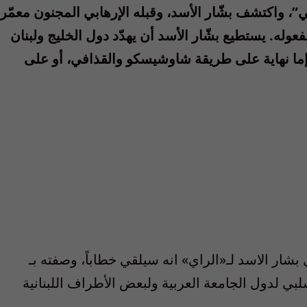
الربيع العربي”، واكتشف بشّار الأسد، وقبله الإرهابي المجنون معمّر
عوله. يستطيع بشّار الأسد أن يهدّد دول الخليج ولبنان
 إما نهاية على طريقة شاوشيسكو والقذافي، أو على
ار الاسد لـ«الراي» انه سيلقي خطاباً، وصفته بـ
سلبي لدول الجامعة العربية ولبعض الأطراف اللبنانية