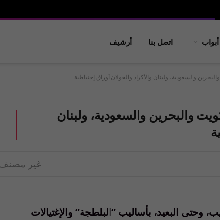
أبواب
اتصل بنا
أرشيف
البحرين والسعودية، ولبنان والأكراد والجولان أوراق إحتياطية
كويت والبحرين والسعودية، ولبنان
ة
غير مصنف
 وحتى البعيد، بأساليب “البلطجة” والإغتيالات