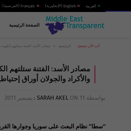
العربية
English
(
الإنجليزية
)
Français
(
الفرنسية
)
الصفحة الرئيسية
»
أنت الآن تتصفح:
الرئيسية
مصادر الأسد: الفتنة ستلتهم الكويت و
مصادر الأسد: الفتنة ستلتهم ال
والأكراد والجولان أوراق إحتياطي
بواسطة
11 ديسمبر 2011
ON
SARAH AKEL
“سطا” نظام البعث على سوريا وجوارها القريب،