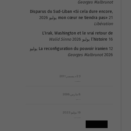
Georges Malbrunot
Disparus du Sud-Liban «Si cela dure encore,
21 يوليو 2026
mon cœur ne tiendra pas»
Libération
L’Irak, Washington et le vrai retour de
16 يوليو 2026
l’histoire
Walid Sinno
La reconfiguration du pouvoir iranien
12 يوليو
Georges Malbrunot
2026
23 ديسمبر 2011
عائلة المهندس طارق الربعة: أين دولة القانون والموسسات؟
8 مارس 2008
رسالة مفتوحة لقداسة البابا شنوده الثالث
19 يوليو 2023
إشكاليات التقويم الهجري، وهل يجدي هذا التقويم أيُ نفع؟