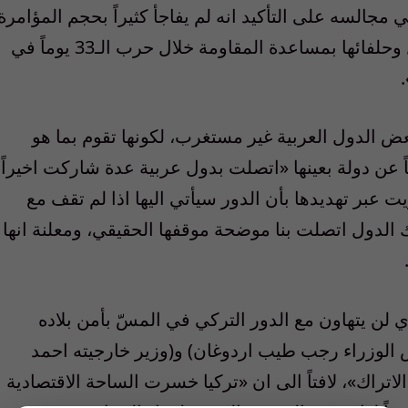
مجالسه على التأكيد انه لم يفاجأ كثيراً بحجم المؤامرة
ضد سورية، وخصوصاً بعد اتهامها من اسرائيل وحلفائها بمساعدة المقاومة خلال حرب الـ33 يوماً في
ض الدول العربية غير مستغرب، لكونها تقوم بما هو
عن دولة بعينها «اتصلت بدول عربية عدة شاركت اخيراً
 عبر تهديدها بأن الدور سيأتي اليها اذا لم تقف مع
 الدول اتصلت بنا موضحة موقفها الحقيقي، ومعلنة انها
لن يتهاون مع الدور التركي في المسّ بأمن بلاده
 الوزراء رجب طيب اردوغان) و(وزير خارجيته احمد
لاتراك»، لافتاً الى ان «تركيا خسرت الساحة الاقتصادية