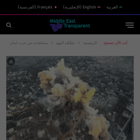
العربية
English
(
الإنجليزية
)
Français
(
الفرنسية
)
»
»
أنت الآن تتصفح:
الرئيسية
شفّاف اليوم
مشاهدات من حرب لبنان