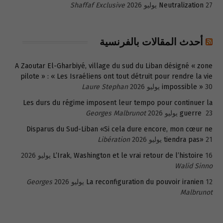
27 يوليو 2026
Neutralization
Shaffaf Exclusive
أحدث المقالات بالفرنسية
A Zaoutar El-Gharbiyé, village du sud du Liban désigné « zone
pilote » : « Les Israéliens ont tout détruit pour rendre la vie
30 يوليو 2026
impossible »
Laure Stephan
Les durs du régime imposent leur tempo pour continuer la
23 يوليو 2026
guerre
Georges Malbrunot
Disparus du Sud-Liban «Si cela dure encore, mon cœur ne
21 يوليو 2026
tiendra pas»
Libération
16 يوليو 2026
L’Irak, Washington et le vrai retour de l’histoire
Walid Sinno
12 يوليو 2026
La reconfiguration du pouvoir iranien
Georges
Malbrunot