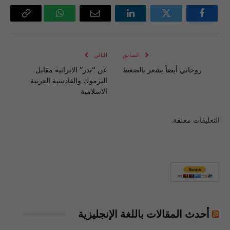
فيسبوك
تويتر
لينكدإن
البريد
واتساب
Copy
الإلكتروني
Link
السابق
التالي
روحاني أيضاً يشعر بالضغط
عن “بدر” الايرانية مقابل
اليرموك والقادسية العربية
الاسلامية
التعليقات مغلقة.
أحدث المقالات باللغة الإنجليزية