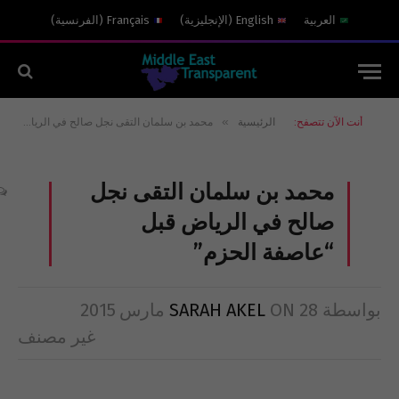
العربية
English
(
الإنجليزية
)
Français
(
الفرنسية
)
»
أنت الآن تتصفح:
الرئيسية
محمد بن سلمان التقى نجل صالح في الرياض قبل “عاصفة الحزم”
محمد بن سلمان التقى نجل
صالح في الرياض قبل
“عاصفة الحزم”
بواسطة
28 مارس 2015
ON
SARAH AKEL
غير مصنف