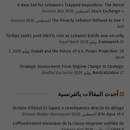
A New Exit for Lebanon’s Trapped Depositors- The Beirut
4 أغسطس 2026
Stock Exchange
Samara Azzi
1 أغسطس 2026
The Poverty Lebanon Refuses to See
Samara
Azzi
Türkiye seeks post-UNIFIL role as Lebanon builds new security
31 يوليو 2026
framework
Yusuf Kanli
29 يوليو 2026
Kuwait and the Future of U.S. Power Projection
E.
Dent
Strategic Assessment: From Regime Change to Strategic
27 يوليو 2026
Neutralization
Shaffaf Exclusive
أحدث المقالات بالفرنسية
Victoire d’Abdul El-Sayed: « conséquence directe du déluge
9 أغسطس 2026
d’Al-Aqsa »!!
Simone Rodan-Benzaquen
L’effondrement silencieux de la classe moyenne oubliée du
9 أغسطس 2026
Liban
Samara Azzi