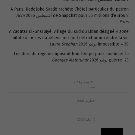
À Paris, Rodolphe Saadé rachète l’hôtel particulier du patron
8 أغسطس 2026
de Snapchat pour 55 millions d’euros
Actu
Paris
A Zaoutar El-Gharbiyé, village du sud du Liban désigné « zone
pilote » : « Les Israéliens ont tout détruit pour rendre la vie
30 يوليو 2026
impossible »
Laure Stephan
Les durs du régime imposent leur tempo pour continuer la
23 يوليو 2026
guerre
Georges Malbrunot
23 ديسمبر 2011
عائلة المهندس طارق الربعة: أين دولة القانون والموسسات؟
8 مارس 2008
رسالة مفتوحة لقداسة البابا شنوده الثالث
19 يوليو 2023
إشكاليات التقويم الهجري، وهل يجدي هذا التقويم أيُ نفع؟