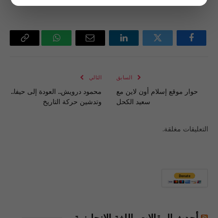
فيسبوك
تويتر
لينكدإن
البريد
واتساب
Copy
الإلكتروني
Link
السابق
التالي
حوار موقع إسلام أون لاين مع
محمود درويش.. العودة إلى حيفا..
سعيد الكحل
وتدشين حركة التاريخ
التعليقات مغلقة.