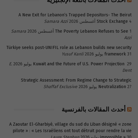
أحدث المقالات باللغة الإنجليزية
A New Exit for Lebanon’s Trapped Depositors- The Beirut
4 أغسطس 2026
Stock Exchange
Samara Azzi
1 أغسطس 2026
The Poverty Lebanon Refuses to See
Samara
Azzi
Türkiye seeks post-UNIFIL role as Lebanon builds new security
31 يوليو 2026
framework
Yusuf Kanli
29 يوليو 2026
Kuwait and the Future of U.S. Power Projection
E.
Dent
Strategic Assessment: From Regime Change to Strategic
27 يوليو 2026
Neutralization
Shaffaf Exclusive
أحدث المقالات بالفرنسية
A Zaoutar El-Gharbiyé, village du sud du Liban désigné « zone
pilote » : « Les Israéliens ont tout détruit pour rendre la vie
30 يوليو 2026
impossible »
Laure Stephan