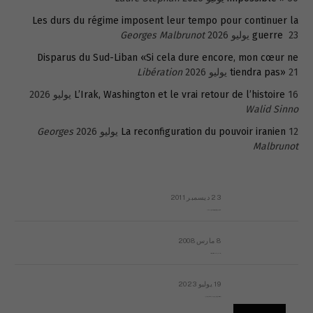
Les durs du régime imposent leur tempo pour continuer la
23 يوليو 2026
guerre
Georges Malbrunot
Disparus du Sud-Liban «Si cela dure encore, mon cœur ne
21 يوليو 2026
tiendra pas»
Libération
16 يوليو 2026
L’Irak, Washington et le vrai retour de l’histoire
Walid Sinno
12 يوليو 2026
La reconfiguration du pouvoir iranien
Georges
Malbrunot
23 ديسمبر 2011
عائلة المهندس طارق الربعة: أين دولة القانون والموسسات؟
8 مارس 2008
رسالة مفتوحة لقداسة البابا شنوده الثالث
19 يوليو 2023
إشكاليات التقويم الهجري، وهل يجدي هذا التقويم أيُ نفع؟