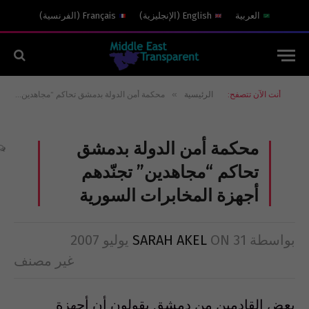
العربية
English
(
الإنجليزية
)
Français
(
الفرنسية
)
»
أنت الآن تتصفح:
الرئيسية
محكمة أمن الدولة بدمشق تحاكم “مجاهدين” تجنّدهم أجهزة المخابرات السورية
محكمة أمن الدولة بدمشق
تحاكم “مجاهدين” تجنّدهم
أجهزة المخابرات السورية
بواسطة
31 يوليو 2007
ON
SARAH AKEL
غير مصنف
بعض القادمين من دمشق يقولون أن أجهزة