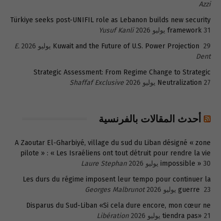
Azzi
Türkiye seeks post-UNIFIL role as Lebanon builds new security
31 يوليو 2026
framework
Yusuf Kanli
29 يوليو 2026
Kuwait and the Future of U.S. Power Projection
E.
Dent
Strategic Assessment: From Regime Change to Strategic
27 يوليو 2026
Neutralization
Shaffaf Exclusive
أحدث المقالات بالفرنسية
A Zaoutar El-Gharbiyé, village du sud du Liban désigné « zone
pilote » : « Les Israéliens ont tout détruit pour rendre la vie
30 يوليو 2026
impossible »
Laure Stephan
Les durs du régime imposent leur tempo pour continuer la
23 يوليو 2026
guerre
Georges Malbrunot
Disparus du Sud-Liban «Si cela dure encore, mon cœur ne
21 يوليو 2026
tiendra pas»
Libération