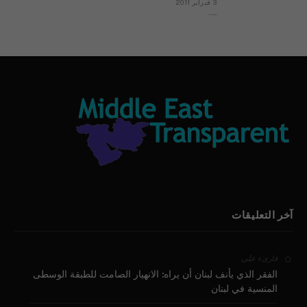
3 فبراير 2011
بيان الأقباط وحتمية التغيير ودعوة للتوقيع
آخر التعليقات
على
قارىء
الفقر الذي يأنف لبنان أن يراه: الانهيار الصامت للطبقة الوسطى
المنسية في لبنان