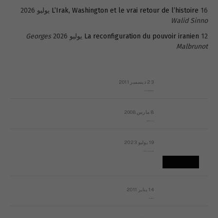
16 يوليو 2026
L’Irak, Washington et le vrai retour de l’histoire
Walid Sinno
12 يوليو 2026
La reconfiguration du pouvoir iranien
Georges
Malbrunot
23 ديسمبر 2011
عائلة المهندس طارق الربعة: أين دولة القانون والموسسات؟
8 مارس 2008
رسالة مفتوحة لقداسة البابا شنوده الثالث
19 يوليو 2023
إشكاليات التقويم الهجري، وهل يجدي هذا التقويم أيُ نفع؟
14 يناير 2011
ماذا يحدث في ليبيا اليوم الجمعة؟