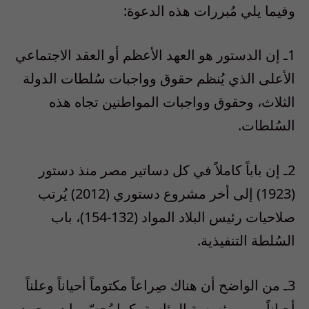
وفيما يلي مُبررات هذه الدعوة:
1ـ إن الدستور هو العهد الأعظم أو العقد الاجتماعي
الأعلى الذي يُنظم حقوق وواجبات سُلطات الدولة
الثلاث، وحقوق وواجبات المواطنين تجاه هذه
السُلطات.
2ـ إن باباً كاملاً في كل دساتير مصر منذ دستور
(1923) إلى أخر مشروع دستوري (2012) يُرتب
صلاحيات رئيس البلاد المواد (132-154)، باب
السُلطة التنفيذية.
3ـ من الواضح أن هناك صِراعاً مكتوماً أحياناً وعلناً
أحياناً، بين مؤسسة الرئاسة، كما يُجسّمها د. محمد