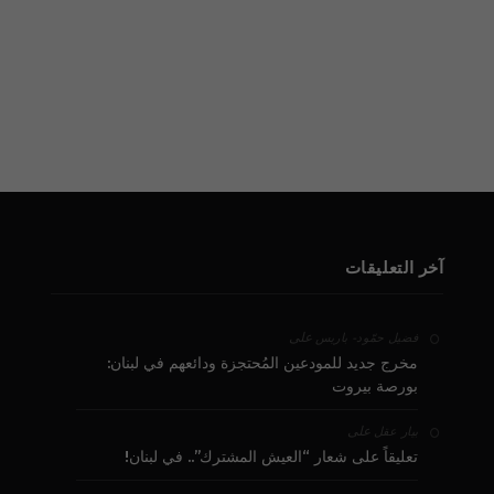
آخر التعليقات
على
فضيل حمّود - باريس
مخرج جديد للمودعين المُحتجزة ودائعهم في لبنان:
بورصة بيروت
على
بيار عقل
تعليقاً على شعار “العيش المشترك”.. في لبنان!