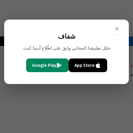
×
شفاف
فيسبوك
تويتر
لينكدإن
البريد
واتساب
Copy
حمّل تطبيقنا المجاني وابقَ على اطّلاع أينما كنت.
الإلكتروني
Link
Google Play
App Store
ق
التالي
ه
جان- بيار فيليو: طيران الأسد قصف الشمال بينما تقدّمت
“داعش” في صحراء مكشوفة نحو “تدمر””