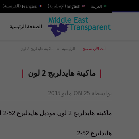
العربية
English
(
الإنجليزية
)
Français
(
الفرنسية
)
الصفحة الرئيسية
»
أنت الآن تتصفح:
الرئيسية
ماكينة هايدلربج 2 لون
ماكينة هايدلربج 2 لون
بواسطة
25 مايو 2015
ON
ماكينة هايدلربج 2 لون موديل هايدلبرغ 52-2 العمر 1997
هايدلبرغ 52-2