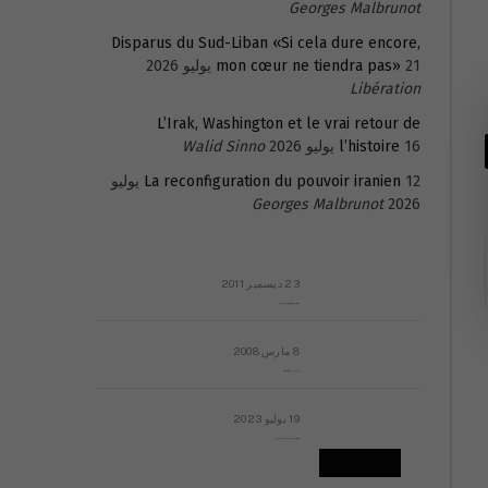
Georges Malbrunot
Disparus du Sud-Liban «Si cela dure encore,
21 يوليو 2026
mon cœur ne tiendra pas»
Libération
L’Irak, Washington et le vrai retour de
16 يوليو 2026
l’histoire
Walid Sinno
La reconfiguration du pouvoir iranien
12 يوليو
Georges Malbrunot
2026
23 ديسمبر 2011
عائلة المهندس طارق الربعة: أين دولة القانون والموسسات؟
8 مارس 2008
رسالة مفتوحة لقداسة البابا شنوده الثالث
19 يوليو 2023
إشكاليات التقويم الهجري، وهل يجدي هذا التقويم أيُ نفع؟