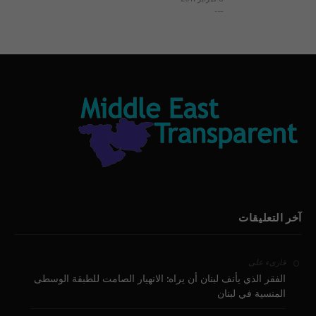
بيان الأقباط وحتمية التغيير ودعوة للتوقيع
آخر التعليقات
على
قارىء
الفقر الذي يأنف لبنان أن يراه: الانهيار الصامت للطبقة الوسطى
المنسية في لبنان