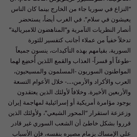
“النزاع في سوريا جاء من الخارج بينما كان الناس
يعيشون في سلام”. في الغرب أيضاً، يستحضر
أنصار النظريات التآمرية و”المناهضون للامبريالية”
تدخلاً خفياً من عملاء أجانب كتفسير للثورة
السورية. بقيامهم بهذه التأكيدات، ينسون جميعاً
-طوعاً أو قسراً- العذاب والقمع اللذين أُخضِع لهما
المواطنون السوريون -المسلمون والمسيحيون،
العرب والأكراد والأرمن،…- خلال الأعوام التسعة
والأربعين الأخيرة. وخلافاً لأولئك الذين يعتقدون
بوجود مؤامرة أمريكية أو إسرائيلية لمهاجمة إيران
وزعزعة استقرار “المحور الشيعي”، ولأولئك الذين
قرروا بشكل خاطئ أن الشعب السوري غير قادر
على الإمساك بزمام مصيره بنفسه، فإن الأسباب