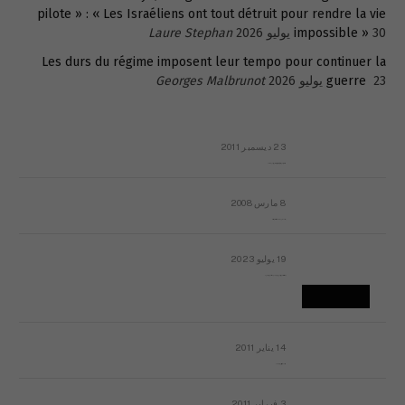
pilote » : « Les Israéliens ont tout détruit pour rendre la vie
30 يوليو 2026
impossible »
Laure Stephan
Les durs du régime imposent leur tempo pour continuer la
23 يوليو 2026
guerre
Georges Malbrunot
23 ديسمبر 2011
عائلة المهندس طارق الربعة: أين دولة القانون والموسسات؟
8 مارس 2008
رسالة مفتوحة لقداسة البابا شنوده الثالث
19 يوليو 2023
إشكاليات التقويم الهجري، وهل يجدي هذا التقويم أيُ نفع؟
14 يناير 2011
ماذا يحدث في ليبيا اليوم الجمعة؟
3 فبراير 2011