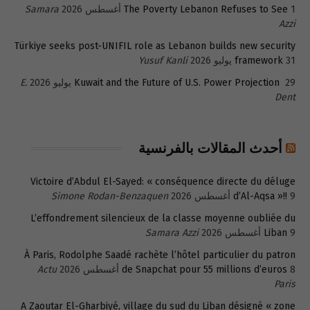
1 أغسطس 2026
The Poverty Lebanon Refuses to See
Samara
Azzi
Türkiye seeks post-UNIFIL role as Lebanon builds new security
31 يوليو 2026
framework
Yusuf Kanli
29 يوليو 2026
Kuwait and the Future of U.S. Power Projection
E.
Dent
أحدث المقالات بالفرنسية
Victoire d’Abdul El-Sayed: « conséquence directe du déluge
9 أغسطس 2026
d’Al-Aqsa »!!
Simone Rodan-Benzaquen
L’effondrement silencieux de la classe moyenne oubliée du
9 أغسطس 2026
Liban
Samara Azzi
À Paris, Rodolphe Saadé rachète l’hôtel particulier du patron
8 أغسطس 2026
de Snapchat pour 55 millions d’euros
Actu
Paris
A Zaoutar El-Gharbiyé, village du sud du Liban désigné « zone