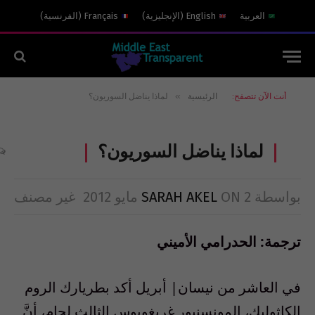
العربية
English
(
الإنجليزية
)
Français
(
الفرنسية
)
»
أنت الآن تتصفح:
الرئيسية
لماذا يناضل السوريون؟
لماذا يناضل السوريون؟
بواسطة
2 مايو 2012
ON
SARAH AKEL
غير مصنف
ترجمة: الحدرامي الأميني
في العاشر من نيسان| أبريل أكد بطريارك الروم
الكاثوليك، المونسنيور غريغويوس الثالث لحام، أنَّ