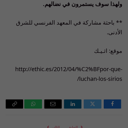
ولهذا سوف يستمرون في نضالهم.
** باحثة مشاركة في المعهد الفرنسي للشرق
الأدنى.
موقع: اثـيـك
http://ethic.es/2012/04/%C2%BFpor-que-
luchan-los-sirios/
فيسبوك
تويتر
لينكدإن
البريد
واتساب
Copy
الإلكتروني
Link
السابق
التالي