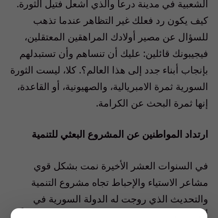
الشعبية في مدينة درعا والذي أشعل فتيل الثورة.
كيف يكون رد فعلك غير التظاهر عندما تذهب
للسؤال عن مصير أولادك المراهقين المعتقلين،
فيجيبونك قائلين: عليك أن تنساهم وأن تستبدلهم
بإنجاب أبناء جدد إلى هذا العالم؟. كلا، ليست الثورة
السورية ثمرة الامبريالية، والصهيونية، أو القاعدة،
إنها ثمرة البحث عن الكرامة.
ارتداد المواطنين عن المشروع البعثي للتنمية
في السنوات العشر الأخيرة نمت بشكل قوي
مشاعر الاستياء والإحباط تجاه مشروع التنمية
والتحديث الذي روجت له الدولة السورية في
أعوام الستينات والسبعينات -المشروع الذي شكَّل