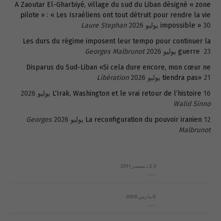
A Zaoutar El-Gharbiyé, village du sud du Liban désigné « zone
pilote » : « Les Israéliens ont tout détruit pour rendre la vie
30 يوليو 2026
impossible »
Laure Stephan
Les durs du régime imposent leur tempo pour continuer la
23 يوليو 2026
guerre
Georges Malbrunot
Disparus du Sud-Liban «Si cela dure encore, mon cœur ne
21 يوليو 2026
tiendra pas»
Libération
16 يوليو 2026
L’Irak, Washington et le vrai retour de l’histoire
Walid Sinno
12 يوليو 2026
La reconfiguration du pouvoir iranien
Georges
Malbrunot
23 ديسمبر 2011
عائلة المهندس طارق الربعة: أين دولة القانون والموسسات؟
8 مارس 2008
رسالة مفتوحة لقداسة البابا شنوده الثالث