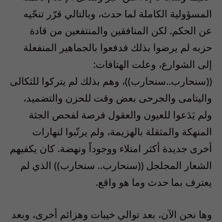
المسؤولية الكاملة لما حدث، وبالتالي قرّر تنحّيه
عن الحكم. لكن المنافقين والمنتفعين من قادة
حزبه لم يرضوا بذلك فدفعوا بالجماهير المنفعلة
إلى الشوارع، وعلت الهتافات:
((سنحارب..سنحارب))، وهم بذلك لم يتركوا للثكالى
واليتامى والجرحى بعض وقت للحزن والتضميد،
ولم يَدَعوا للعيون والعقول فرصة لفحص الجثة
المنهكة والمثقلة بالهزيمة، ولم يرتّبوا لنهارات
أخرى جديدة أكثر امتلاء ووجوداً ونهضة. كان يكفيهم
الشعار المجلجل ((سنحارب.. سنحارب)) الذي لم
يعترف بما حدث وما هو واقع.
وها نحن الآن، بعد توالي خيبات وهزائم أخرى، وبعد