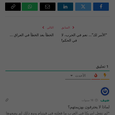
فيسبوك
تويتر
لينكدإن
البريد
واتساب
Copy
الإلكتروني
Link
السابق
التالي
“الأمر لك”… نعم في الحرب، لا
الخطأ بعد الخطأ في العراق …
في الحكم!
1
تعليق
الأحدث
ضيف
18 سنوات
لماذا لا يعترفون بهزيمتهم؟
*لم تفعل امريكا في العرب ما فعلته في فيتنام ومع ذلك لم يضعوها