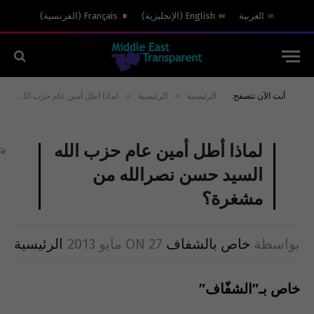
العربية
English
(
الإنجليزية
)
Français
(
الفرنسية
)
»
»
أنت الآن تتصفح:
الرئيسية
الرئيسية
لماذا أطل أمين عام حزب الله السيد حسن نصرالله من مشغرة؟
لماذا أطل أمين عام حزب الله
السيد حسن نصرالله من
مشغرة؟
بواسطة
خاص بالشفاف
27 مايو 2013
ON
الرئيسية
خاص بـ”الشفّاف”