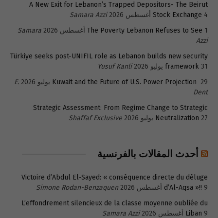
A New Exit for Lebanon’s Trapped Depositors- The Beirut
4 أغسطس 2026
Stock Exchange
Samara Azzi
1 أغسطس 2026
The Poverty Lebanon Refuses to See
Samara
Azzi
Türkiye seeks post-UNIFIL role as Lebanon builds new security
31 يوليو 2026
framework
Yusuf Kanli
29 يوليو 2026
Kuwait and the Future of U.S. Power Projection
E.
Dent
Strategic Assessment: From Regime Change to Strategic
27 يوليو 2026
Neutralization
Shaffaf Exclusive
أحدث المقالات بالفرنسية
Victoire d’Abdul El-Sayed: « conséquence directe du déluge
9 أغسطس 2026
d’Al-Aqsa »!!
Simone Rodan-Benzaquen
L’effondrement silencieux de la classe moyenne oubliée du
9 أغسطس 2026
Liban
Samara Azzi