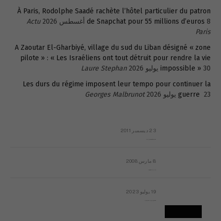
À Paris, Rodolphe Saadé rachète l’hôtel particulier du patron
8 أغسطس 2026
de Snapchat pour 55 millions d’euros
Actu
Paris
A Zaoutar El-Gharbiyé, village du sud du Liban désigné « zone
pilote » : « Les Israéliens ont tout détruit pour rendre la vie
30 يوليو 2026
impossible »
Laure Stephan
Les durs du régime imposent leur tempo pour continuer la
23 يوليو 2026
guerre
Georges Malbrunot
23 ديسمبر 2011
عائلة المهندس طارق الربعة: أين دولة القانون والموسسات؟
8 مارس 2008
رسالة مفتوحة لقداسة البابا شنوده الثالث
19 يوليو 2023
إشكاليات التقويم الهجري، وهل يجدي هذا التقويم أيُ نفع؟