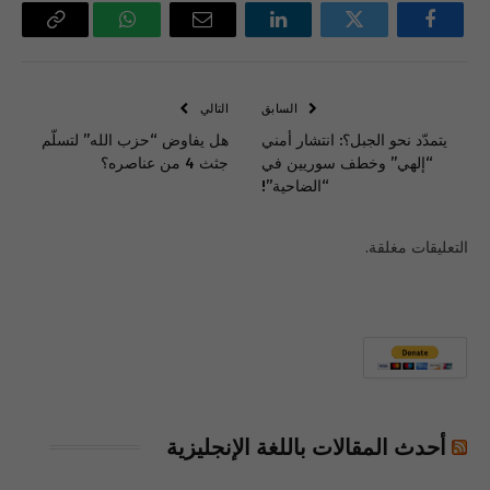
فيسبوك
تويتر
لينكدإن
البريد
واتساب
Copy
الإلكتروني
Link
السابق
التالي
يتمدّد نحو الجبل؟: انتشار أمني
هل يفاوض “حزب الله” لتسلّم
“إلهي” وخطف سوريين في
جثث 4 من عناصره؟
“الضاحية”!
التعليقات مغلقة.
أحدث المقالات باللغة الإنجليزية