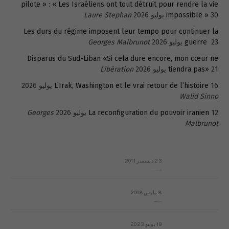
pilote » : « Les Israéliens ont tout détruit pour rendre la vie
30 يوليو 2026
impossible »
Laure Stephan
Les durs du régime imposent leur tempo pour continuer la
23 يوليو 2026
guerre
Georges Malbrunot
Disparus du Sud-Liban «Si cela dure encore, mon cœur ne
21 يوليو 2026
tiendra pas»
Libération
16 يوليو 2026
L’Irak, Washington et le vrai retour de l’histoire
Walid Sinno
12 يوليو 2026
La reconfiguration du pouvoir iranien
Georges
Malbrunot
23 ديسمبر 2011
عائلة المهندس طارق الربعة: أين دولة القانون والموسسات؟
8 مارس 2008
رسالة مفتوحة لقداسة البابا شنوده الثالث
19 يوليو 2023