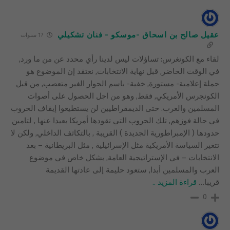
عقيل صالح بن اسحاق -موسكو - فنان تشكيلي
17 سنوات
لقاء مع الكونغرس: تساؤلات ليس لدينا رأي محدد عن من ما ورد,
في الوقت الحاضر, قبل نهاية الانتخابات, نعتقد إن الموضوع هو
حملة إعلامية- مستورة, خفية- باسم الحوار الغير متعصب, من قبل
الكونجرس الأمريكي, فقط, وهو من اجل الحصول على أصوات
المسلمين والعرب. حتى الديمقراطيين لن يستطيعوا إيقاف الحروب
في حالة فوزهم, تلك الحروب التي تقودها أمريكا بعيدا عنها , لتامين
حدودها ( الإمبراطورية الجديدة ) القريبة , بالتكاثف الداخلي, ولكن لا
تتغير السياسة الأمريكية مثل الإسرائيلية , مثل البريطانية – بعد
الانتخابات – في الإستراتيجية العامة, بشكل خاص في موضوع
العرب والمسلمين أبدا, ستعود حليمة إلى عادتها القديمة
قريبا
…
قراءة المزيد ..
0