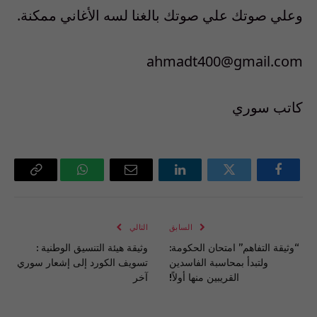
وعلي صوتك علي صوتك بالغنا لسه الأغاني ممكنة.
ahmadt400@gmail.com
كاتب سوري
فيسبوك
تويتر
لينكدإن
البريد
واتساب
Copy
الإلكتروني
Link
السابق
التالي
“وثيقة التفاهم” امتحان الحكومة:
وثيقة هيئة التنسيق الوطنية :
ولتبدأ بمحاسبة الفاسدين
تسويف الكورد إلى إشعار سوري
القريبين منها أولاً!
آخر