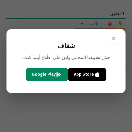
1
تعليق
الأحدث
×
شفاف
Salim
15 سنوات
حمّل تطبيقنا المجاني وابقَ على اطّلاع أينما كنت.
لسه الأغاني ممكنة
I have his song on my computer and will keep on all my
computers to listen to forever… Great song regardless.
Google Play
App Store
0