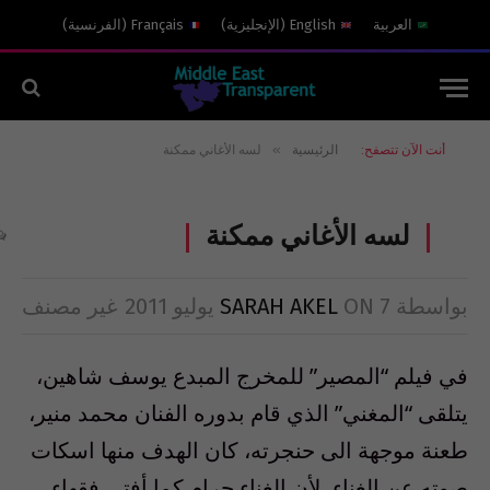
العربية
English
(
الإنجليزية
)
Français
(
الفرنسية
)
»
أنت الآن تتصفح:
الرئيسية
لسه الأغاني ممكنة
لسه الأغاني ممكنة
بواسطة
7 يوليو 2011
ON
SARAH AKEL
غير مصنف
في فيلم “المصير” للمخرج المبدع يوسف شاهين،
يتلقى “المغني” الذي قام بدوره الفنان محمد منير،
طعنة موجهة الى حنجرته، كان الهدف منها اسكات
صوته عن الغناء، لأن الغناء حرام كما أفتى فقهاء