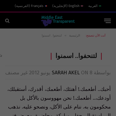
العربية
English
(
الإنجليزية
)
Français
(
الفرنسية
)
»
أنت الآن تتصفح:
الرئيسية
لتنحفوا.. اسمنوا
لتنحفوا.. اسمنوا
بواسطة
8 يونيو 2012
ON
SARAH AKEL
غير مصنف
أحبك.. أطعمك.! أهنئك، أطعمك، أقدرك، أستقبلك،
أودعك،.. أطعمك.! نحن مهووسون بالأكل بل
محكومون به. ننام على الأكل، ونصحو عليه. نذهب
الى استقبال، حفل، مباركة، محاضرة، معرض فني،