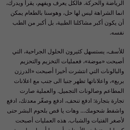
الرياضة والحركة. فالكل يعرف ويفهم، يقرأ ويدرك،
انما الشراهة ليس لها حل، وهوسنا بالطعام يمكن
أن يكون أكبر مشاكلنا الطبية، بل أكبر من الطب
نفسه.
للأسف، يستسهل كثيرون الحلول الجراحية، التي
أصبحت «موضة»، فعمليات التخزيم والتحزيم
والبالونات التي انتشرت أخيرا أصبحت «الدرزن
بربع»، واعلاناتها تظهر جنبا الى جنب مع اعلانات
المطاعم وصالونات التجميل. والعملية صارت
تجارة بتجارة: ادفع تنحف، ادفع وصغّر معدتك، ادفع
واشفط شحومك… وهات يا قص بلحوم البشر حتى
لأصغر الفتيات والشباب. هذه العمليات أصبحت