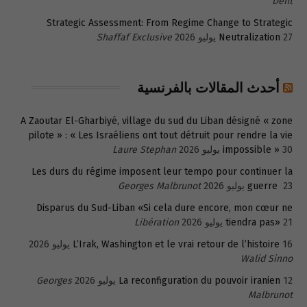
Dent
Strategic Assessment: From Regime Change to Strategic
27 يوليو 2026
Neutralization
Shaffaf Exclusive
أحدث المقالات بالفرنسية
A Zaoutar El-Gharbiyé, village du sud du Liban désigné « zone
pilote » : « Les Israéliens ont tout détruit pour rendre la vie
30 يوليو 2026
impossible »
Laure Stephan
Les durs du régime imposent leur tempo pour continuer la
23 يوليو 2026
guerre
Georges Malbrunot
Disparus du Sud-Liban «Si cela dure encore, mon cœur ne
21 يوليو 2026
tiendra pas»
Libération
16 يوليو 2026
L’Irak, Washington et le vrai retour de l’histoire
Walid Sinno
12 يوليو 2026
La reconfiguration du pouvoir iranien
Georges
Malbrunot