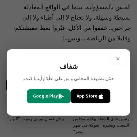
الحس بالمسؤولية، بينما في الواقع المعادلة
بسيطة وسهلة، ولا تحتاج لا إلى أطباء ولا إلى
جراحين.. خففوا من الأكل، غيّروا نمط معيشتكم،
وقليلا من الرياضة… وبس..!
كاتبة كويتية
×
شفاف
حمّل تطبيقنا المجاني وابقَ على اطّلاع أينما كنت.
فيسبوك
تويتر
لينكدإن
البريد
واتساب
Copy
Google Play
App Store
الإلكتروني
Link
السابق
التالي
رئيس نادي القضاة يهاجم مجلس
رحل غسان تويني وبقيت “النهار”
الشعب ويعتبره “شوكة في ظهر
مصر”