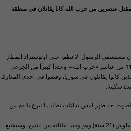
 مقتل عنصرين من حزب الله كانا يقاتلان في منطقة
 إن مستشفى الرسول الاعظم، على اوتوستراد المطار
عند مدخل الضاحية الجنوبية، استقبل جثامين 11 من عناصر «حزب الله»، وعدداً كبيراً من الجرحى
ذين كانوا يقاتلون في سوريا، وقضوا في احدى المعارك
دة سكينة.
لصوت بعد ظهر امس نداءات تطلب التبرع بالدم من
وكشفوا ان احد القتلى يدعى حمزة ابراهيم غملوش (21 سنة) وهو وحيد لعائلته بين ابنتين، وسيشيع