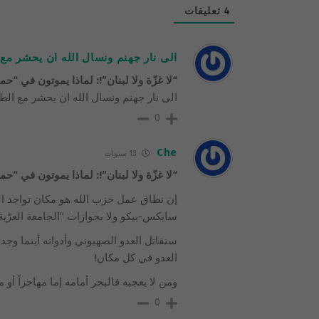
4
تعليقات
الى نار جهنم ونسال الله ان يحشر مع
“لا غزّة ولا لبنان”!: لماذا يموتون في “
الى نار جهنم ونسال الله ان يحشر مع الط
0
Che
13 سنوات
“لا غزّة ولا لبنان”!: لماذا يموتون في “
إن نطاق عمل حزب الله هو مكان تواجد ال
سايكس-بيكو ولا بجوازات “الجامعة العرّية”
سنقاتل العدو الصهيوني وأدواته أينما وجد 
العدو في كل مكان!
ومن لا يعجبه فالبحر أمامه إما مهاجراً أو من
0