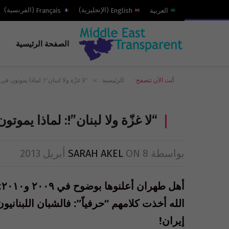
العربية
English
(
الإنجليزية
)
Français
(
الفرنسية
)
الصفحة الرئيسية
»
أنت الآن تتصفح:
الرئيسية
“لا غزّة ولا لبنان”!: لماذا يموتون 
“لا غزّة ولا لبنان”!: لماذا يم
بواسطة
8 أبريل 2013
ON
SARAH AKEL
أ
الله أخذت كلامهم “حرفياً”: فالشبان اللبناني
إيران!