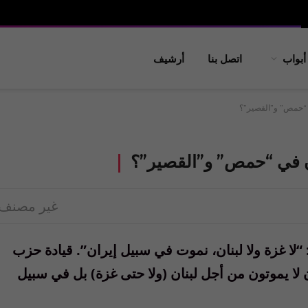
أبواب
اتصل بنا
أرشيف
في “حمص” و”القصير”؟
وتون في “حمص” و”القصير”؟
غير مصنف
هل طهران أعلنوها بوضوح في ٢٠٠٩ و٢٠١٠: “لا غزة ولا لبنان، نموت في سبيل إيران”. قيادة حزب
ون لا يموتون من أجل لبنان (ولا حتى غزة) بل في سبيل