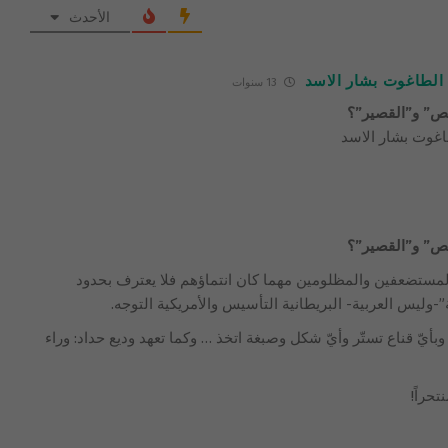
الأحدث
 الطاغوت بشار الاسد
13 سنوات
حمص” و”القصير”؟
اغوت بشار الاسد
حمص” و”القصير”؟
مستضعفين والمظلومين مهما كان انتماؤهم فلا يعترف بحدود
-وليس العربية- البريطانية التأسيس والأمريكية التوجه.
وبأيّ قناع تستّر وأيّ شكل وصبغة اتخذ … وكما تعهد وديع حداد: وراء
تحراً!