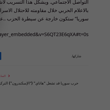
التواصل الاجتماعي. ويشكل هذا التسريب لأش
بالاعلام الحربي خلال مقاومته للاحتلال الاسر
سوريا” ستكون خارجة عن سيطرة الحزب ..عل
player_embedded&v=S6QT23E6qXA#t=0s
شاركها.
الساب
حرب سوريا قد تشعل “هاتاي” (“الإسكندرون”) التركي