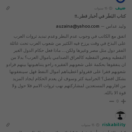
ضيف
15 سنوات
كتاب البَطَر في أخبار قطر..!!
وليد عداس —
auzaina@yahoo.com
اتفق مع الكاتب في وجوب عدم البطر وعدم تبديد ثروات العرب
على البذخ في وقت يرزح فيه الكثير من شعوب العرب تحت غائلة
الفقر دول مثل مصر وغيرها ولكن…. ماذا فعل حكام الدول الغير
النفطيه وبعض النفطيه كالعراق الصدامي باموال العرب؟ بدلا من
ان ينفقوها بحكمة على شعوبهم الفقيره راحو يتناهبونها بينهم فزادو
شعوبهم فقرا على فقرولو اعطيناهم اموال النفط فهل سينفقونها
بشكل افضل؟ الحرامية كثر وسوف لن يعدم الحكام ايجاد المزيد
من اقاربهم المستعدين لمشاركتهم نهب ثروات الامم فلا حول ولا
قوة الا بالله.
0
riskability
15 سنوات