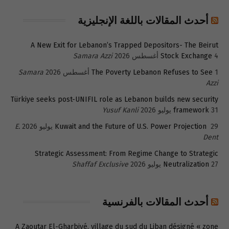
أحدث المقالات باللغة الإنجليزية
A New Exit for Lebanon’s Trapped Depositors- The Beirut
4 أغسطس 2026
Stock Exchange
Samara Azzi
1 أغسطس 2026
The Poverty Lebanon Refuses to See
Samara
Azzi
Türkiye seeks post-UNIFIL role as Lebanon builds new security
31 يوليو 2026
framework
Yusuf Kanli
29 يوليو 2026
Kuwait and the Future of U.S. Power Projection
E.
Dent
Strategic Assessment: From Regime Change to Strategic
27 يوليو 2026
Neutralization
Shaffaf Exclusive
أحدث المقالات بالفرنسية
A Zaoutar El-Gharbiyé, village du sud du Liban désigné « zone