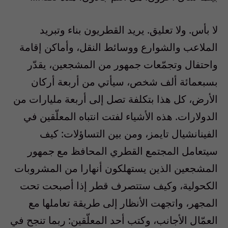
لا بأس. ولا تعليق. يريد القطريون بناء وتبريد
الملاعب والشوارع ووسائط النقل، وأماكن إقامة
واحتفال وتجمّعات جمهور من المشجعين، يقدّر
بسبعمائة ألف شخص، سيأتي من أربعة أركان
الأرض، كل هذا بتكلفة تصل إلى أربعة مليارات من
الدولارات. هذه الأشياء لفتت انتباه المعلّقين في
الفينانشيال تايمز، ومن بين التساؤلات: كيف
سيتعامل المجتمع القطري المحافظ مع جمهور
المشجعين الذين يستهلكون أنهارا من المشروبات
الكحولية، وكيف ستتصرف قطر إذا أصبحت تحت
المجهر، واتجهت الأنظار إلى طريقة تعاملها مع
العمّال الأجانب، وكتب أحد المعلّقين: ربما تنجح في