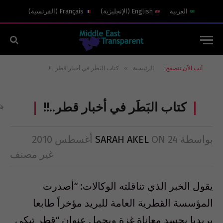
العربية
English
(
الإنجليزية
)
Français
(
الفرنسية
)
»
أنت الآن تتصفح:
الرئيسية
كتاب البَطَر في أخبار قطر..!!
كتاب البَطَر في أخبار قطر..!!
بواسطة
24 أغسطس 2010
ON
SARAH AKEL
غير مصنف
يقول الخبر الذي تناقلته الوكالات: “أصدرت
المؤسسة القطرية العامة للبريد مؤخراً طابعا
بريديا يجسد معاناة غزة ويحمل عنوان “قطر تبكي