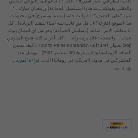
كتاب البَطَر في أخبار قطر..!! * اعلان : لا تدعو قطار الوعي الحسي
والعقلي يفوتكم .. شاهدوا (مسلسل الجماعة) ورمضان مبارك . *
تنبيه “على الخفيف” : ما زالت خانة (سينما ومسرح) في محتويات
هذا الموقع (فارغة؟!) .. هل من كاتب نبيه (هنا) ليتقلد (الريادة) .. كل
ما يتطلب الامر : شاهد (مسلسل الجماعة) وخربش اي انطباع يتولد
عندك … والنتيجة : قائد برتبة رائد . – كان آخر ما كتبه شيخ المدونين
(soj) بعنوان (How to Parse Romanian Culture : كيف تمتدح
الثقافة الرومانية) وذلك بتاريخ (16 سبتمبر 2007) .. ووصل عدد
المشتركين في مدونة (امريكي في رومانيا) الى
…
قراءة المزيد ..
0