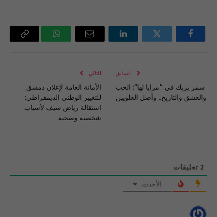
فيسبوك
تويتر
لينكدإن
البريد
واتساب
Copy
الإلكتروني
Link
السابق
التالي
سمر يزبك في “مرايا لها”: الحب
الأمانة العامة لإعلان دمشق
والعشق والتاريخ.. وأصل العلويين
للتغيير الوطني الديمقراطي:
استقالة رياض سيف لأسباب
شخصية وصحية
2
تعليقات
الأحدث