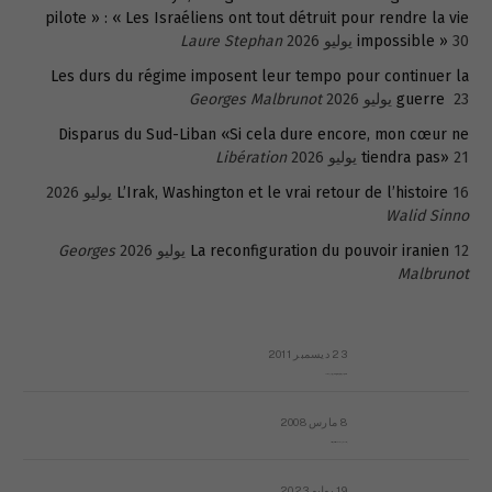
pilote » : « Les Israéliens ont tout détruit pour rendre la vie
30 يوليو 2026
impossible »
Laure Stephan
Les durs du régime imposent leur tempo pour continuer la
23 يوليو 2026
guerre
Georges Malbrunot
Disparus du Sud-Liban «Si cela dure encore, mon cœur ne
21 يوليو 2026
tiendra pas»
Libération
16 يوليو 2026
L’Irak, Washington et le vrai retour de l’histoire
Walid Sinno
12 يوليو 2026
La reconfiguration du pouvoir iranien
Georges
Malbrunot
23 ديسمبر 2011
عائلة المهندس طارق الربعة: أين دولة القانون والموسسات؟
8 مارس 2008
رسالة مفتوحة لقداسة البابا شنوده الثالث
19 يوليو 2023