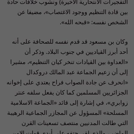
التفجيرات الانتحارية الأخيرة) ونشوب خلافات حادة
بين قادة التنظيم ووجود الاغتصاب»، مضيفا عن
الشخص نفسه: «قبحه الله».
وكان بن مسعود قد قدم نفسه للصحافة على أنه
أحد أبرز القياديين في جنوب البلاد. وذكر أن
«العداوة بين القيادات تنخر كيان التنظيم»، مشيرا
إلى أن زعيم الجماعة عبد المالك دروكدال
«انحرف عن جادة الصواب فراح يعتدي على إخوانه
الجزائريين المسلمين كما كان يفعل سلفه عنتر
زوابري»، في إشارة إلى قائد «الجماعة الاسلامية
المسلحة» المسؤول عن المجازر الجماعية الرهيبة
التي طالت المدنيين منتصف تسعينات القرن
الماضي، والذي لقي حتفه على أيدي قوات الامن