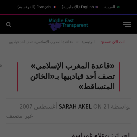
العربية
English
(
الإنجليزية
)
Français
(
الفرنسية
)
»
أنت الآن تتصفح:
الرئيسية
«قاعدة المغرب الإسلامي» تصف أحد قيادييها بـ«الخائن المتساقط»
«قاعدة المغرب الإسلامي»
تصف أحد قيادييها بـ«الخائن
المتساقط»
بواسطة
21 أغسطس 2007
ON
SARAH AKEL
غير مصنف
الجزائر: بوعلام غمراسة