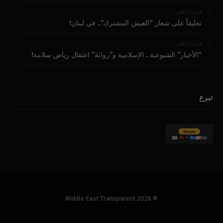
على
قارىء
تعليقاً على شعار “العيش المشترك”.. في لبنان!
على
قارىء
“الأخبار” الشيوعية ـ الإسلامية و”رواية” اعتقال رياض سلامة!
تبرع
© 2026 Middle East Transparent