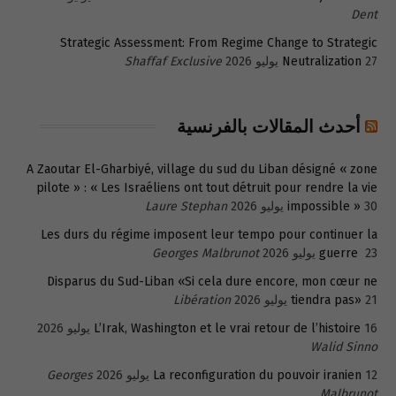
Dent
Strategic Assessment: From Regime Change to Strategic
27 يوليو 2026
Neutralization
Shaffaf Exclusive
أحدث المقالات بالفرنسية
A Zaoutar El-Gharbiyé, village du sud du Liban désigné « zone
pilote » : « Les Israéliens ont tout détruit pour rendre la vie
30 يوليو 2026
impossible »
Laure Stephan
Les durs du régime imposent leur tempo pour continuer la
23 يوليو 2026
guerre
Georges Malbrunot
Disparus du Sud-Liban «Si cela dure encore, mon cœur ne
21 يوليو 2026
tiendra pas»
Libération
16 يوليو 2026
L’Irak, Washington et le vrai retour de l’histoire
Walid Sinno
12 يوليو 2026
La reconfiguration du pouvoir iranien
Georges
Malbrunot