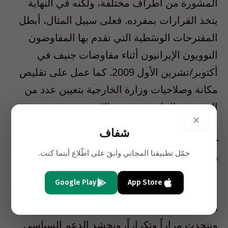
المشورة من أطراف مختلفة، ولكنه في النهاية
يتخذ القرارات بمفرده. فعلى سبيل المثال، أبطل
المقترحات الوسَطية التي تقدم بها المفاوضون
النوويون الإيرانيون أثناء مفاوضات جنيف في
أكتوبر/تشرين الأول 2009. كما عمل على تقليص
مكانة وصلاحيات وزارة الخارجية بتعيين عدد من
المبعوثين الخاصين في مجالات رئيسية.
×
شفاف
خامنئي “يحمي” رجال الدين من تحالف نجاد
حمّل تطبيقنا المجاني وابقَ على اطّلاع أينما كنت.
والحرس!
Google Play
App Store
بالمقابل، يعتمد خامنئي على أحمدي نجاد في قيادة
دبلوماسية إيران العلنية. فالرئيس يسافر كثيراً
ويتحدث مراراً وتكراراً، ويحشد الدعم السياسي