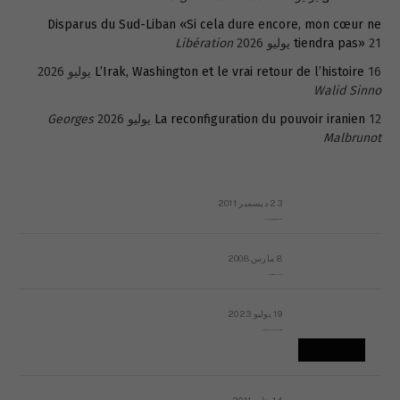
Disparus du Sud-Liban «Si cela dure encore, mon cœur ne
21 يوليو 2026
tiendra pas»
Libération
16 يوليو 2026
L’Irak, Washington et le vrai retour de l’histoire
Walid Sinno
12 يوليو 2026
La reconfiguration du pouvoir iranien
Georges
Malbrunot
23 ديسمبر 2011
عائلة المهندس طارق الربعة: أين دولة القانون والموسسات؟
8 مارس 2008
رسالة مفتوحة لقداسة البابا شنوده الثالث
19 يوليو 2023
إشكاليات التقويم الهجري، وهل يجدي هذا التقويم أيُ نفع؟
14 يناير 2011