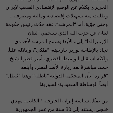
الحريري بكلام عن الوضع الإقتصادي الصعب لإيران
وطلبت منه تسهيلات إقتصادية ومالية ومصرفية..
وحتى جوّية. أما “المرشد”، فقد حدّث رئيس حكومة
لبنان عن حزب الله الذي سيحمي “لبنان
الإزميرالدا” إلى.. الأبد! وسمح المرشد لأحمدي
نجاد بالإطاحة بوزير خارجيته، “متّكي”، وإذلاله علناً.
ولكنّه استقبل الوسيط القطري، أمير قطر الشيخ
حمد، مباشرةً بعد زيارة الأسد لقطر، وأبلغه
“قراره” بأن المحكمة الدولية “باطلة”! وهذا “يُبطل”
أيضاً الوساطة السعودية-السورية!
من يمثّل سياسة إيران الخارجية؟ الكاتب، مهدي
خلجي، يستند إلى 30 سنة من عمر الجمهورية