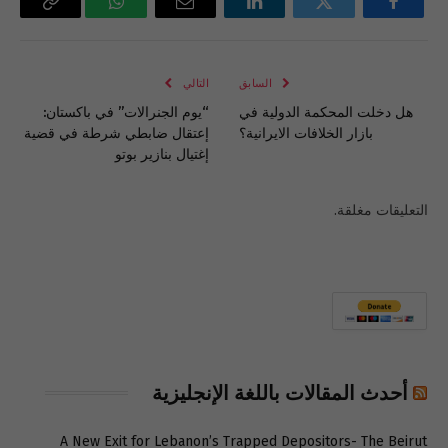
فيسبوك
تويتر
لينكدإن
البريد
واتساب
Copy
الإلكتروني
Link
السابق
التالي
هل دخلت المحكمة الدولية في
“يوم الجنرالات” في باكستان:
بازار الخلافات الايرانية؟
إعتقال ضابطي شرطة في قضية
إغتيال بنازير بوتو
التعليقات مغلقة.
أحدث المقالات باللغة الإنجليزية
A New Exit for Lebanon’s Trapped Depositors- The Beirut