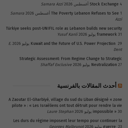
4 أغسطس 2026
Stock Exchange
Samara Azzi
1 أغسطس 2026
The Poverty Lebanon Refuses to See
Samara
Azzi
Türkiye seeks post-UNIFIL role as Lebanon builds new security
31 يوليو 2026
framework
Yusuf Kanli
29 يوليو 2026
Kuwait and the Future of U.S. Power Projection
E.
Dent
Strategic Assessment: From Regime Change to Strategic
27 يوليو 2026
Neutralization
Shaffaf Exclusive
أحدث المقالات بالفرنسية
A Zaoutar El-Gharbiyé, village du sud du Liban désigné « zone
pilote » : « Les Israéliens ont tout détruit pour rendre la vie
30 يوليو 2026
impossible »
Laure Stephan
Les durs du régime imposent leur tempo pour continuer la
23 يوليو 2026
guerre
Georges Malbrunot