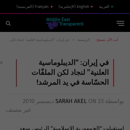
العربية
English
(
الإنجليزية
)
Français
(
الفرنسية
)
»
أنت الآن تتصفح:
الرئيسية
في إيران: “الديبلوماسية العلنية” لنجاد لكن الملفّات الحسّاسة في يد المرشد!
في إيران: “الديبلوماسية
العلنية” لنجاد لكن الملفّات
الحسّاسة في يد المرشد!
بواسطة
23 ديسمبر 2010
ON
SARAH AKEL
غير مصنف
إستقبلت “الجمهورية الإسلامية” الرئيس سعد