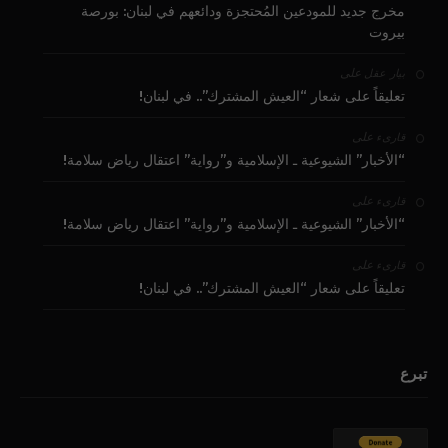
مخرج جديد للمودعين المُحتجزة ودائعهم في لبنان: بورصة
بيروت
على
بيار عقل
تعليقاً على شعار “العيش المشترك”.. في لبنان!
على
قارىء
“الأخبار” الشيوعية ـ الإسلامية و”رواية” اعتقال رياض سلامة!
على
قارىء
“الأخبار” الشيوعية ـ الإسلامية و”رواية” اعتقال رياض سلامة!
على
قارىء
تعليقاً على شعار “العيش المشترك”.. في لبنان!
تبرع