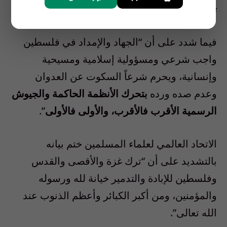
تصدأ أسلحتها وتنهار منظوماتها، والأمة تنهار”.
فيما شدد على أن “الجهاد والإمداد في فلسطين
واجب شرعي ومسؤولية إسلامية ومسيحية
وإنسانية، ويحرم شرعاً السكوت عن العدوان
وعدم صده ورده
بتحرك الأنظمة الحاكمة والجيوش
الرسمية الأقرب فالأقرب، والأولى فالأولى
”.
الاتحاد العالمي لعلماء المسلمين ختم بيانه
بالتشديد على أن “ترك غزة والأقصى والقدس
وفلسطين للإبادة والتدمير خيانة لله ورسوله
والمؤمنين، ومن أكبر الكبائر وأعظم الذنوب عند
الله تعالى”.