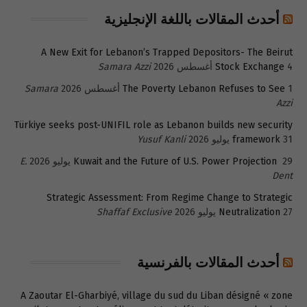
أحدث المقالات باللغة الإنجليزية
A New Exit for Lebanon’s Trapped Depositors- The Beirut
4 أغسطس 2026
Stock Exchange
Samara Azzi
1 أغسطس 2026
The Poverty Lebanon Refuses to See
Samara
Azzi
Türkiye seeks post-UNIFIL role as Lebanon builds new security
31 يوليو 2026
framework
Yusuf Kanli
29 يوليو 2026
Kuwait and the Future of U.S. Power Projection
E.
Dent
Strategic Assessment: From Regime Change to Strategic
27 يوليو 2026
Neutralization
Shaffaf Exclusive
أحدث المقالات بالفرنسية
A Zaoutar El-Gharbiyé, village du sud du Liban désigné « zone