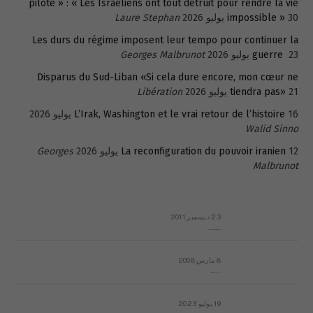
pilote » : « Les Israéliens ont tout détruit pour rendre la vie
30 يوليو 2026
impossible »
Laure Stephan
Les durs du régime imposent leur tempo pour continuer la
23 يوليو 2026
guerre
Georges Malbrunot
Disparus du Sud-Liban «Si cela dure encore, mon cœur ne
21 يوليو 2026
tiendra pas»
Libération
16 يوليو 2026
L’Irak, Washington et le vrai retour de l’histoire
Walid Sinno
12 يوليو 2026
La reconfiguration du pouvoir iranien
Georges
Malbrunot
23 ديسمبر 2011
عائلة المهندس طارق الربعة: أين دولة القانون والموسسات؟
8 مارس 2008
رسالة مفتوحة لقداسة البابا شنوده الثالث
19 يوليو 2023