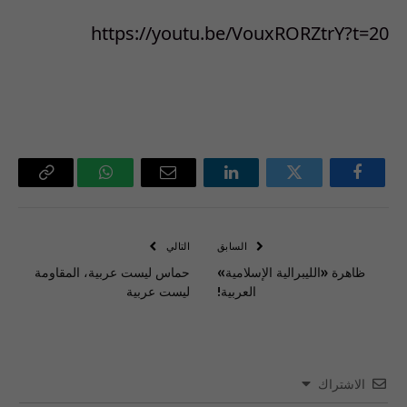
https://youtu.be/VouxRORZtrY?t=20
فيسبوك
تويتر
لينكدإن
البريد
واتساب
Copy
الإلكتروني
Link
السابق
التالي
ظاهرة «الليبرالية الإسلامية»
حماس ليست عربية، المقاومة
العربية!
ليست عربية
الاشتراك