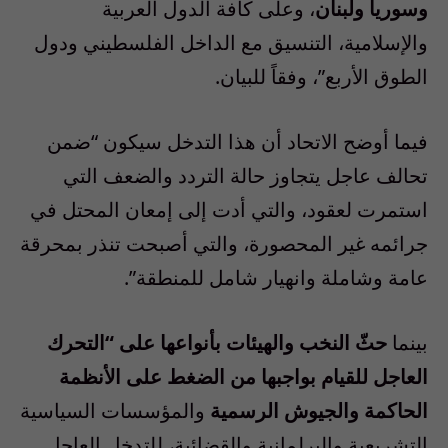
وسوريا ولبنان
، وعلى كافة الدول العربية
والإسلامية، التنسيق مع الداخل الفلسطيني ودول
الطوق الأربع”، وفقاً للبيان.
فيما أوضح الاتحاد أن هذا التدخل سيكون “ضمن
تحالف عاجل يتجاوز حالة التردد والضعف التي
استمرت لعقود، والتي أدت إلى إمعان المحتل في
جرائمه غير المحصورة، والتي أصبحت تنذر بمحرقة
عامة وشاملة وانهيار شامل للمنطقة”.
بينما
حثّ النخب والهيئات بأنواعها على “التحرك
العاجل للقيام بواجبها من الضغط على الأنظمة
الحاكمة والجيوش الرسمية
والمؤسسات السياسية
التشريعية والبرلمانية والقضائية، للتدخل العاجل