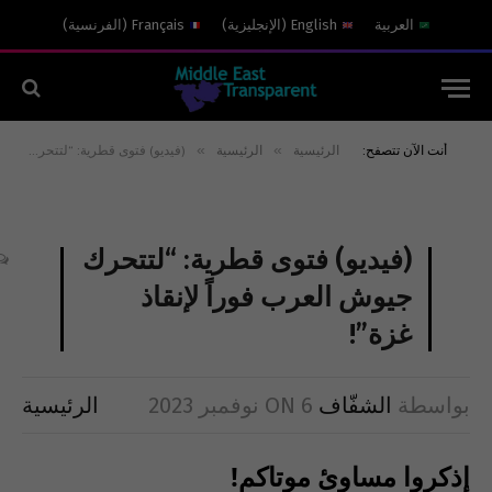
العربية
English
(
الإنجليزية
)
Français
(
الفرنسية
)
»
»
أنت الآن تتصفح:
الرئيسية
الرئيسية
(فيديو) فتوى قطرية: “لتتحرك جيوش العرب فوراً لإنقاذ غزة”!
(فيديو) فتوى قطرية: “لتتحرك
جيوش العرب فوراً لإنقاذ
غزة”!
بواسطة
الشفّاف
6 نوفمبر 2023
ON
الرئيسية
إذكروا مساوئ موتاكم!