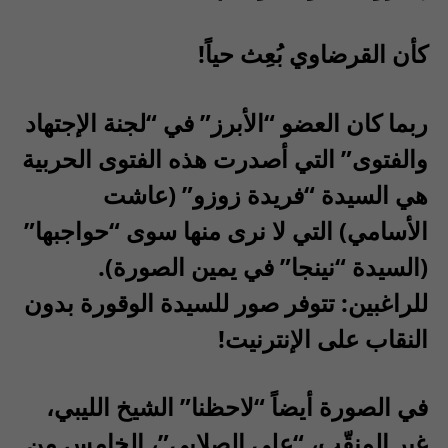
كأن القرضاوي بُعِث حياً!
ربما كان العضو “الأبرز” في “لجنة الإجتهاد
والفتوى” التي أصدرت هذه الفتوى الحربية
هي السيدة “فريدة زوزو” (عاشت
الأسامي) التي لا نرى منها سوى “حواجبها”
(السيدة “نينجا” في يمين الصورة).
للراغبين: تتوفر صور للسيدة الوقورة بدون
النقاب على الإنترنيت!
في الصورة أيضاً “لاحظنا” الشيخ الليبي،
غير المنقّب، “علي الصلابي”، الخامس من