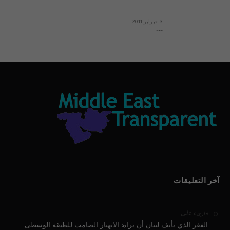
3 فبراير 2011
بيان الأقباط وحتمية التغيير ودعوة للتوقيع
آخر التعليقات
على
قارىء
الفقر الذي يأنف لبنان أن يراه: الانهيار الصامت للطبقة الوسطى