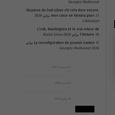
Georges Malbrunot
Disparus du Sud-Liban «Si cela dure encore,
21 يوليو 2026
mon cœur ne tiendra pas»
Libération
L’Irak, Washington et le vrai retour de
16 يوليو 2026
l’histoire
Walid Sinno
La reconfiguration du pouvoir iranien
12 يوليو
Georges Malbrunot
2026
23 ديسمبر 2011
عائلة المهندس طارق الربعة: أين دولة القانون والموسسات؟
8 مارس 2008
رسالة مفتوحة لقداسة البابا شنوده الثالث
19 يوليو 2023
إشكاليات التقويم الهجري، وهل يجدي هذا التقويم أيُ نفع؟