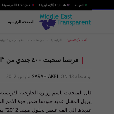
العربية
English
(
الإنجليزية
)
Français
(
الفرنسية
)
الصفحة الرئيسية
»
أنت الآن تتصفح:
الرئيسية
فرنسا سحبت ٤٠٠ جندي من “اليونيفيل”
فرنسا سحبت ٤٠٠ جندي من “اليونيفيل”
بواسطة
13 مارس 2012
ON
SARAH AKEL
قال المتحدث باسم وزارة الخارجية الفرنسية 
عديدها