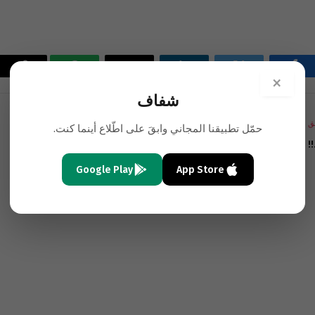
فيسبوك
تويتر
لينكدإن
البريد
واتساب
Copy
×
شفاف
الإلكتروني
Link
ق
التالي
حمّل تطبيقنا المجاني وابقَ على اطّلاع أينما كنت.
!
من “حطين” الى جبال العلويين
Google Play
App Store