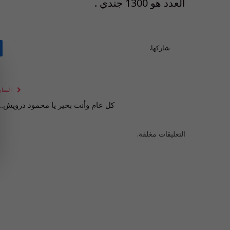
العدد هو 1300 جندي .
شاركها.
الساب
كل عام وأنت بخير يا محمود درويش..!
التعليقات مغلقة.