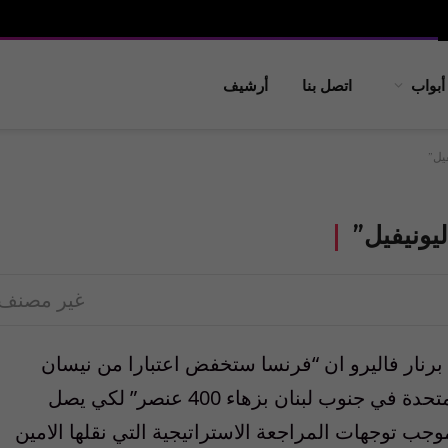
أبواب
اتصل بنا
أرشيف
غير مصنف
برنار فاليرو ان “فرنسا ستخفض اعتبارا من نيسان
إبريل المقبل عديد جنودها ضمن قوة الامم المتحدة في جنوب لبنان بزهاء 400 عنصر” لكي يصل
 الى الف عنصر بحلول صيف 2012″ بموجب توجهات المراجعة الاستراتيجية التي نقلها الامين