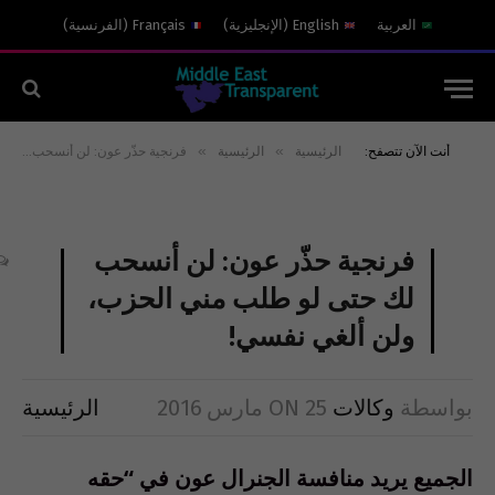
العربية
English
(
الإنجليزية
)
Français
(
الفرنسية
)
»
»
أنت الآن تتصفح:
الرئيسية
الرئيسية
فرنجية حذّر عون: لن أنسحب لك حتى لو طلب مني الحزب، ولن ألغي نفسي!
فرنجية حذّر عون: لن أنسحب
لك حتى لو طلب مني الحزب،
ولن ألغي نفسي!
بواسطة
وكالات
25 مارس 2016
ON
الرئيسية
الجميع يريد منافسة الجنرال عون في “حقه