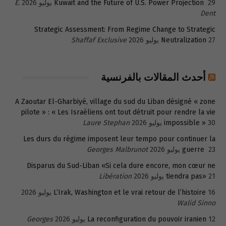
29 يوليو 2026
Kuwait and the Future of U.S. Power Projection
E.
Dent
Strategic Assessment: From Regime Change to Strategic
27 يوليو 2026
Neutralization
Shaffaf Exclusive
أحدث المقالات بالفرنسية
A Zaoutar El-Gharbiyé, village du sud du Liban désigné « zone
pilote » : « Les Israéliens ont tout détruit pour rendre la vie
30 يوليو 2026
impossible »
Laure Stephan
Les durs du régime imposent leur tempo pour continuer la
23 يوليو 2026
guerre
Georges Malbrunot
Disparus du Sud-Liban «Si cela dure encore, mon cœur ne
21 يوليو 2026
tiendra pas»
Libération
16 يوليو 2026
L’Irak, Washington et le vrai retour de l’histoire
Walid Sinno
12 يوليو 2026
La reconfiguration du pouvoir iranien
Georges