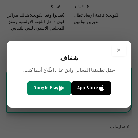
السابق
التالي
الكويت: قائمة الإبعاد تطال
(فيديو) وفد الكويت: هنالك مراكز
مديرين لبنانيين
قوى داخل اللجنة الاولمبية ومقرّ
المجلس الآسيوي ليس للنقاش
×
شفاف
الاشتراك
حمّل تطبيقنا المجاني وابقَ على اطّلاع أينما كنت.
Google Play
App Store
0
تعليقات