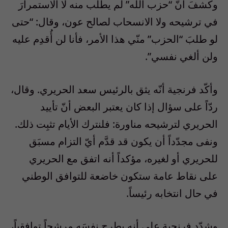
وكشفَ أنّ “حزب الله” لم يطلب منه لا الاستمرارَ
في ترشيحه ولا الانسحاب لصالح عون، وقال: “حتى
لو طلبَ “الحزب” منّي هذا الأمر، فأنا لن أُقدِم عليه
ولن ألغي نفسي”.
وأكّد فرنجية أنّه يثق بالرئيس سعد الحريري. وقال،
ردّاً على سؤال إذا كان يعتبر البعض أنّ تأييد
الحريري لترشيحه مناورة: فلنترك الأيام تثبِت ذلك.
ونفى مجدّداً أن يكون قد قدَّم أيّ التزام مسبَق
للحريري أو لغيره، مؤكداً أنه اتفق مع الحريري
على نقاط عامة ستكون خاضعة للتوافق الوطني
في حال انتخابه رئيساً.
وشدّد فرنجية على أنه يطرح نفسَه مرشحاً توافقياً،