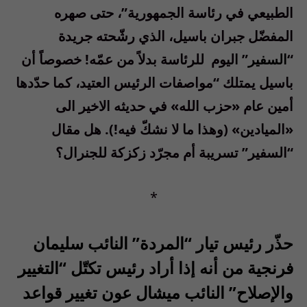
الطبيعي في رئاسة الجمهورية”، حتى صهره
المفضّل جبران باسيل، الذي رشّحته جريدة
“
السفير
” اليوم للرئاسة بدلاً من عمّه! خصوصاً أن
باسيل يمتلك “مواصفات الرئيس العتيد، كما حدّدها
أمين عام «حزب الله» في حديثه الاخير الى
«الميادين» (وهذا ما لا نشكّ فيه!). هل مقال
“السفير” تسريبة أم مجرّد زكزكة للجنرال؟
*
حذّر رئيس تيار “المردة” النائب سليمان
فرنجية من أنه إذا أراد رئيس تكتّل “التغيير
والإصلاح” النائب ميشال عون تغيير قواعد