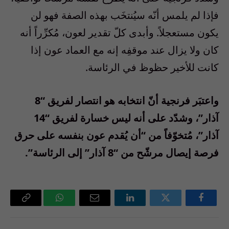
فإذا لم يلمس أنّه سيُنتخَب بهذه الصفة فهو لن
يكون مستعجلاً. وأبدى كلّ تقدير لعون، مُكرِّراً أنه
كان ولا يزال عند موقفِه إنه مع العماد عون إذا
كانت للأخير حظوظ في الرئاسة.
واعتبَر فرنجية أنّ انتخابه هو انتصار لفريق “8
آذار”، وشدّد على أنه ليس خسارة لفريق “14
آذار”، مُتخوّفاً من “أن يُقدم عون بنفسه على حرق
فرصة إيصال مرشّح من “8 آذار” إلى الرئاسة”.
فيسبوك
تويتر
لينكدإن
البريد
واتساب
Copy
الإلكتروني
Link