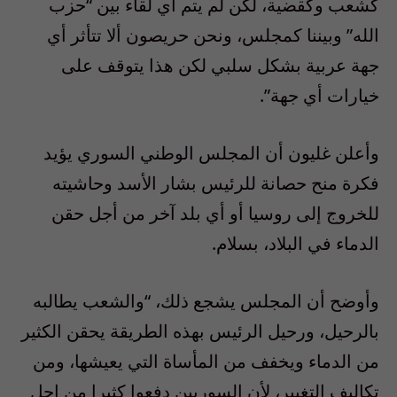
كشعب وكقضية، لكن لم يتم أي لقاء بين “حزب
الله” وبيننا كمجلس، ونحن حريصون ألا تتأثر أي
جهة عربية بشكل سلبي لكن هذا يتوقف على
خيارات أي جهة”.
وأعلن غليون أن المجلس الوطني السوري يؤيد
فكرة منح حصانة للرئيس بشار الأسد وحاشيته
للخروج إلى روسيا أو أي بلد آخر من أجل حقن
الدماء في البلاد، بسلام.
وأوضح أن المجلس يشجع ذلك، “والشعب يطالبه
بالرحيل، ورحيل الرئيس بهذه الطريقة يحقن الكثير
من الدماء ويخفف من المأساة التي يعيشها، ومن
تكاليف التغيير، لأن السوريين دفعوا كثيرا من اجل