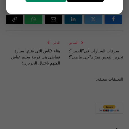
فيسبوك
تويتر
لينكدإن
البريد
واتساب
Copy
الإلكتروني
Link
السابق
التالي
سرقات السيارات في”الحمرا”:
هناء عيّاش التي قتلتها سيارة
تحرير القدس يمرّ بـ”حي ماضي”!
قماطي هي قريبة سليم عياش
المتهم باغتيال الحريري!
التعليقات مغلقة.