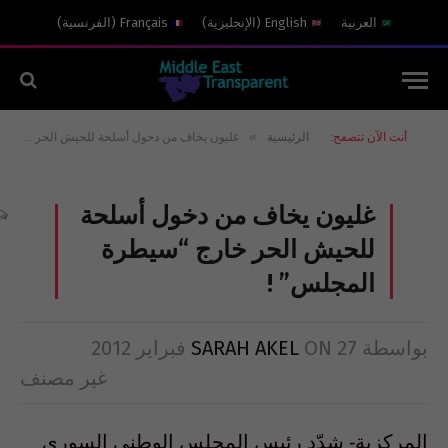
العربية
English
(
الإنجليزية
)
Français
(
الفرنسية
)
»
أنت الآن تتصفح:
الرئيسية
غليون يخاف من دخول أسلحة للحيش الحر خارج “سيطرة المجلس” !
غليون يخاف من دخول أسلحة
للحيش الحر خارج “سيطرة
المجلس” !
بواسطة
27 فبراير 2012
ON
SARAH AKEL
غير مصنف
المركزية- شدّد رئيس المجلس الوطني السوري