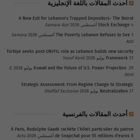
أحدث المقالات باللغة الإنجليزية
A New Exit for Lebanon’s Trapped Depositors- The Beirut
4 أغسطس 2026
Stock Exchange
Samara Azzi
1 أغسطس 2026
The Poverty Lebanon Refuses to See
Samara
Azzi
Türkiye seeks post-UNIFIL role as Lebanon builds new security
31 يوليو 2026
framework
Yusuf Kanli
29 يوليو 2026
Kuwait and the Future of U.S. Power Projection
E.
Dent
Strategic Assessment: From Regime Change to Strategic
27 يوليو 2026
Neutralization
Shaffaf Exclusive
أحدث المقالات بالفرنسية
À Paris, Rodolphe Saadé rachète l’hôtel particulier du patron
8 أغسطس 2026
de Snapchat pour 55 millions d’euros
Actu