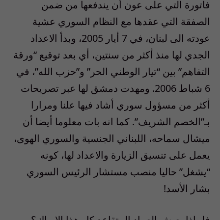
فاتورة التي على عون أن يندفعها من ضمن
الصفقة التي عقدها مع النظام السوري عشية
عودته الى لبنان، في 7 أيار 2005، وبدأ الاعداد
الجدي لها منذ أكثر من سنتين، أي بعد توقيع “ورقة
التفاهم” بين “تيار الوطني الحر” و”حزب الله”، في
6 شباط 2006. ومهدت دمشق لها عبر تصريحات
أكثر من مسؤول سوري أشاد فيها علنا ومرارا
بـ”الخصم الشريف”. كما انه بات معلوما أيضا أن
ميشال سماحه، اللبناني الجنسية والسوري الهوى،
يعمل على تنسيق الزيارة والاعداد لها، كونه
“يشغل” حاليا منصب مستشار الرئيس السوري
بشار الأسد!
فلماذا يعيش العماد المتقاعد كل هذا الارباك؟