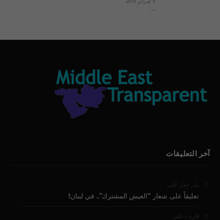
3 فبراير 2011
بيان الأقباط وحتمية التغيير ودعوة للتوقيع
آخر التعليقات
على
بيار عقل
تعليقاً على شعار “العيش المشترك”.. في لبنان!
على
قارىء