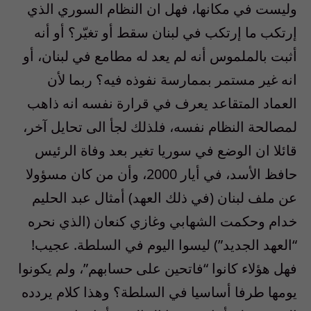
وليست في مكانها، فهل ان النظام السوري الذي
إرتكب ما إرتكب في لبنان سقط أو تغيّر؟ أو أنه
أثبت بالملموس أنه لم يعد له مطامع في لبنان، أو
انه غير مستمر بممارسة نفوذه فيه؟ ربما لأن
العماد المتقاعد يعرف في قرارة نفسه انه ذاهب
لمصالحة النظام نفسه، فلذلك لجأ الى تحايل آخر،
قائلا ان الوضع في سوريا تغير بعد وفاة الرئيس
حافظ الأسد، في أيار 2000، وأن من كان مسؤولا
عن ملف لبنان (في ذلك العهد) أمثال عبد الحليم
خدام وحكمت الشهابي وغازي كنعان (الذي نحره
“العهد الجديد”) ليسوا اليوم في السلطة. عجيب!
فهل هؤلاء كانوا “فاتحين على حسابهم”، ولم يكونوا
يومها طرفا أساسيا في السلطة؟ وهذا كلام يردده