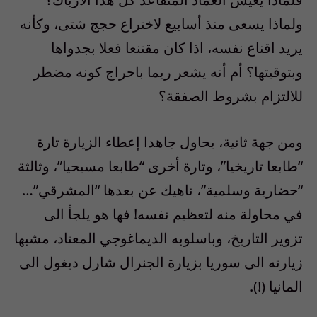
ولماذا يسعى منذ أسابيع لاختراع حجج شتى، وكأنه
يريد اقناع نفسه، اذا كان مقتنعا فعلا بجدواها
وبتوقيتها؟ أم أنه يشعر ربما باحراج كونه مضطر
للالتزام بشروط الصفقة؟
ومن جهة ثانية، يحاول جاهدا إعطاء الزيارة تارة
“طابعا تاريخيا”، وتارة أخرى “طابعا مسيحيا”، وثالثة
“حضارية وسلمية”، ناهيك عن بعدها “المشرقي”…
في محاولة منه لتعظيم نفسه! فها هو يلجأ الى
تزوير التاريخ، وباسلوبه الديماغوجي المعتاد، مشبها
زيارته الى سوريا بزيارة الجنرال شارل ديغول الى
المانيا (!).