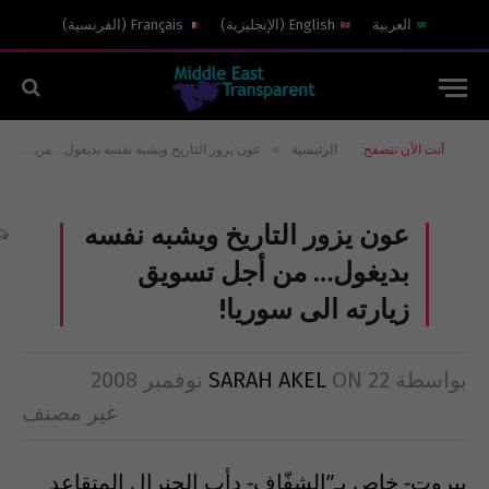
العربية
English
(
الإنجليزية
)
Français
(
الفرنسية
)
»
أنت الآن تتصفح:
الرئيسية
عون يزور التاريخ ويشبه نفسه بديغول… من أجل تسويق زيارته الى سوريا!
عون يزور التاريخ ويشبه نفسه
بديغول… من أجل تسويق
زيارته الى سوريا!
بواسطة
22 نوفمبر 2008
ON
SARAH AKEL
غير مصنف
بيروت- خاص بـ”الشفّاف- دأب الجنرال المتقاعد