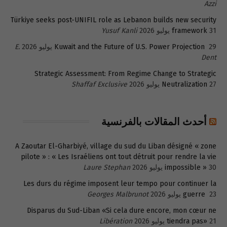
Azzi
Türkiye seeks post-UNIFIL role as Lebanon builds new security
31 يوليو 2026
framework
Yusuf Kanli
29 يوليو 2026
Kuwait and the Future of U.S. Power Projection
E.
Dent
Strategic Assessment: From Regime Change to Strategic
27 يوليو 2026
Neutralization
Shaffaf Exclusive
أحدث المقالات بالفرنسية
A Zaoutar El-Gharbiyé, village du sud du Liban désigné « zone
pilote » : « Les Israéliens ont tout détruit pour rendre la vie
30 يوليو 2026
impossible »
Laure Stephan
Les durs du régime imposent leur tempo pour continuer la
23 يوليو 2026
guerre
Georges Malbrunot
Disparus du Sud-Liban «Si cela dure encore, mon cœur ne
21 يوليو 2026
tiendra pas»
Libération