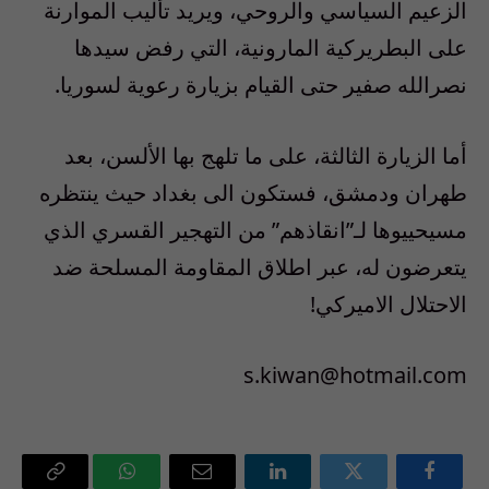
الزعيم السياسي والروحي، ويريد تأليب الموارنة
على البطريركية المارونية، التي رفض سيدها
نصرالله صفير حتى القيام بزيارة رعوية لسوريا.
أما الزيارة الثالثة، على ما تلهج بها الألسن، بعد
طهران ودمشق، فستكون الى بغداد حيث ينتظره
مسيحييوها لـ”انقاذهم” من التهجير القسري الذي
يتعرضون له، عبر اطلاق المقاومة المسلحة ضد
الاحتلال الاميركي!
s.kiwan@hotmail.com
فيسبوك
تويتر
لينكدإن
البريد
واتساب
Copy