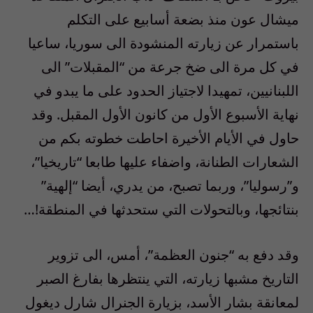
ميشال عون منذ بضعة أسابيع على التكلم
باستمرار عن زيارته المنشودة الى سوريا، ساعيا
في كل مرة الى ضخ جرعة من “المقبلات” الى
اللبنانيين، تمهيدا لاجتياز الحدود على ما يبدو في
نهاية الأسبوع الأول من كانون الأول المقبل. وقد
حاول في الأيام الأخيرة احاطت خطوته بكم من
الشعارات الطنانة، واضفاء عليها طابعا “تاريخيا”،
و”رسوليا”، وربما تصبح، من يدري، أيضا “إلهية”
بنتائجها، وبالتحولات التي ستحدثها في المنطقة!…
وقد دفع به “جنون العظمة”، أمس، الى تزوير
التاريخ مشبها زيارته، التي ينتظرها بفارغ الصبر
لمعانقة بشار الأسد، بزيارة الجنرال شارل ديغول