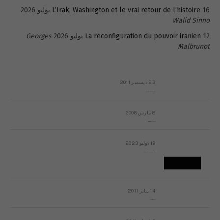
16 يوليو 2026
L’Irak, Washington et le vrai retour de l’histoire
Walid Sinno
12 يوليو 2026
La reconfiguration du pouvoir iranien
Georges
Malbrunot
23 ديسمبر 2011
عائلة المهندس طارق الربعة: أين دولة القانون والموسسات؟
8 مارس 2008
رسالة مفتوحة لقداسة البابا شنوده الثالث
19 يوليو 2023
إشكاليات التقويم الهجري، وهل يجدي هذا التقويم أيُ نفع؟
14 يناير 2011
ماذا يحدث في ليبيا اليوم الجمعة؟