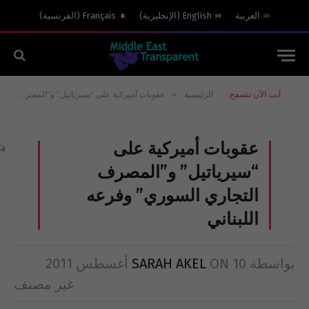
العربية
English
(
الإنجليزية
)
Français
(
الفرنسية
)
»
أنت الآن تتصفح:
الرئيسية
عقوبات أميركية على “سيرياتيل” و”المصرف التجاري السوري” وفرعه اللبناني
عقوبات أميركية على
“سيرياتيل” و”المصرف
التجاري السوري” وفرعه
اللبناني
بواسطة
10 أغسطس 2011
ON
SARAH AKEL
غير مصنف