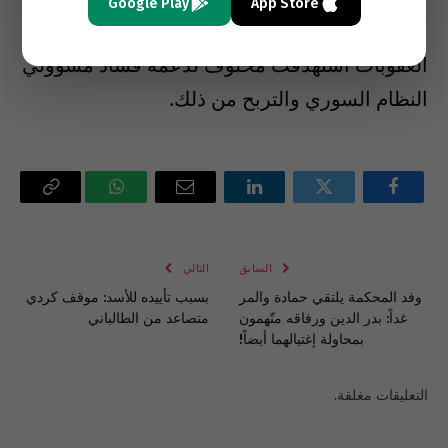
Google Play
App Store
أمريكية عام 2008 وقالت وزارة الخزانة ان هذه
العقوبات استهدفت مخلوف لدعمه فساد مسؤولي
النظام السوري والتربح من ذلك.
فيسبوك
تويتر
لينكدإن
البريد
واتساب
Copy
الإلكتروني
Link
السابق
التالي
وفد المحكمة يلتقي حمادة والمر
بسبب تأييده للأسد: موقف كردي
غداً: بدر الدين ورفاقه متّهمون
متصاعد من الطالباني
بمحاولة إغتيالهما أيضاً!
التعليقات مغلقة.