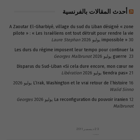
أحدث المقالات بالفرنسية
A Zaoutar El-Gharbiyé, village du sud du Liban désigné « zone
pilote » : « Les Israéliens ont tout détruit pour rendre la vie
30 يوليو 2026
impossible »
Laure Stephan
Les durs du régime imposent leur tempo pour continuer la
23 يوليو 2026
guerre
Georges Malbrunot
Disparus du Sud-Liban «Si cela dure encore, mon cœur ne
21 يوليو 2026
tiendra pas»
Libération
16 يوليو 2026
L’Irak, Washington et le vrai retour de l’histoire
Walid Sinno
12 يوليو 2026
La reconfiguration du pouvoir iranien
Georges
Malbrunot
23 ديسمبر 2011
عائلة المهندس طارق الربعة: أين دولة القانون والموسسات؟