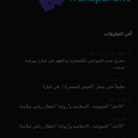
آخر التعليقات
على
فضيل حمّود - باريس
مخرج جديد للمودعين المُحتجزة ودائعهم في لبنان: بورصة
بيروت
على
بيار عقل
تعليقاً على شعار “العيش المشترك”.. في لبنان!
على
قارىء
“الأخبار” الشيوعية ـ الإسلامية و”رواية” اعتقال رياض سلامة!
على
قارىء
“الأخبار” الشيوعية ـ الإسلامية و”رواية” اعتقال رياض سلامة!