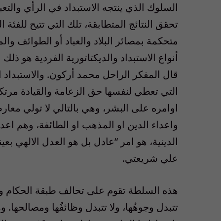
السلوك الذي ينتجه الاستبداد في الرأي والتعبير
تحقق النتائج المتطابقة، تلك التي تتيح للفئ
متحكمة بمصائر البلاد والعباد أو الطوائف والم
أنواع الاستبداد والديكتاتورية الفردية هو ذلك ا
قال المفكر الراحل محمد أركون. والاستبداد ا
التي تعطي لنفسها حق الزعامة والقيادة مرتكزة 
اوامره على البشر، وهي بالتالي لا تولي معارض
واعداء الدين او المذهب او الطائفة، وهم اعد
الدينية، هو امر “عادل بل هو العدل الالهي بع
علي شريعتي.
هذه السلطة تقوم على تحالف طبقة الحكام وا
تتبدل وجوهُها، ولا تتبدل وظائفُها ومصالحها. 