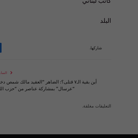
كاتب لبناني
البلد
شاركها.
الساب
أين بقية الـ٧ قتلى؟: الضاهر “العقيد مالك شمص دخ
“عرسال” بمشاركة عناصر من “حزب الل
التعليقات مغلقة.