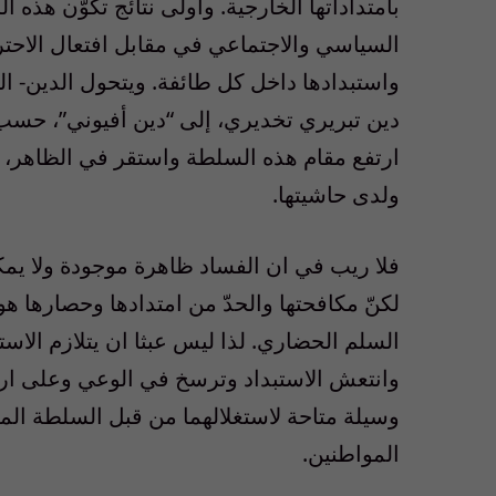
بامتداداتها الخارجية. واولى نتائج تكوّن هذه 
السياسي والاجتماعي في مقابل افتعال الاح
واستبدادها داخل كل طائفة. ويتحول الدين- الط
دين تبريري تخديري، إلى “دين أفيوني”، حس
ارتفع مقام هذه السلطة واستقر في الظاهر، ت
ولدى حاشيتها.
فلا ريب في ان الفساد ظاهرة موجودة ولا يمكن
لكنّ مكافحتها والحدّ من امتدادها وحصارها ه
السلم الحضاري. لذا ليس عبثا ان يتلازم الاس
وانتعش الاستبداد وترسخ في الوعي وعلى ارض 
وسيلة متاحة لاستغلالهما من قبل السلطة الم
المواطنين.