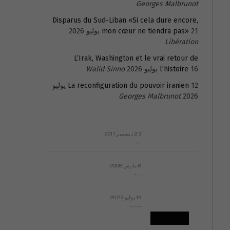
Georges Malbrunot
Disparus du Sud-Liban «Si cela dure encore,
21 يوليو 2026
mon cœur ne tiendra pas»
Libération
L’Irak, Washington et le vrai retour de
16 يوليو 2026
l’histoire
Walid Sinno
La reconfiguration du pouvoir iranien
12 يوليو
Georges Malbrunot
2026
23 ديسمبر 2011
عائلة المهندس طارق الربعة: أين دولة القانون والموسسات؟
8 مارس 2008
رسالة مفتوحة لقداسة البابا شنوده الثالث
19 يوليو 2023
إشكاليات التقويم الهجري، وهل يجدي هذا التقويم أيُ نفع؟