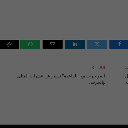
فيسبوك
تويتر
لينكدإن
البريد
واتساب
Copy
الإلكتروني
Link
ق
التالي
ل
المواجهات مع “القاعدة” تسفر عن عشرات القتلى
ه
والجرحى