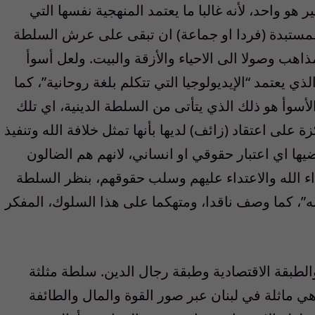
 هو واحد، لأنه غالبا ما يعتمد المنهجية نفسها التي
ة المستبدة (فردا او جماعة) ان تبقى على عرش السلطة
ذاهب وصولا الى الاحياء والأزقة والبيت. ولعل أسوأ
لذي يعتمد “الإيديولوجيا التي تتكلم بلغة روحانية”، كما
لأسوأ هو ذلك الذي يتأتى من السلطة الدينية، اي تلك
على اعتقاد (زائف) لديها بأنها تمثل خلافة الله وتنفيذ
يها اي اعتبار حقوقي او انساني، لانهم هم الضالون
اء الله والاعتداء عليهم وسلب حقوقهم، بنظر السلطة
ينه”، كما وصف ناقدا، ومتهكما على هذا السلوك، المفكر
لطبقة الاقتصادية وطبقة رجال الدين. سلطة مثلثة
وهي ماثلة في لبنان عبر صور القوة والمال والطائفة