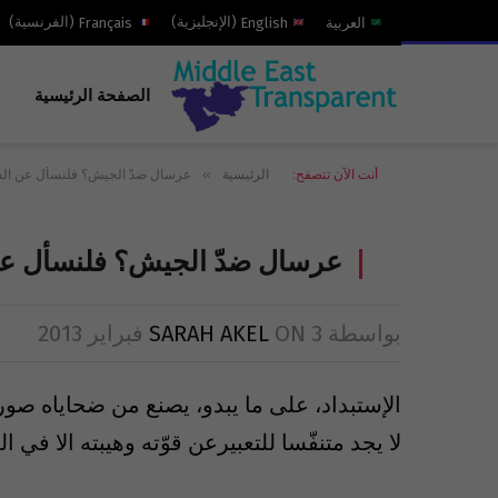
العربية
English
(
الإنجليزية
)
Français
(
الفرنسية
)
الصفحة الرئيسية
»
أنت الآن تتصفح:
الرئيسية
عرسال ضدّ الجيش؟ فلنسأل عن ال
عرسال ضدّ الجيش؟ فلنسأل ع
بواسطة
3 فبراير 2013
ON
SARAH AKEL
الإستبداد، على ما يبدو، يصنع من ضحاياه صور
لا يجد متنفّسا للتعبيرعن قوّته وهيبته الا في