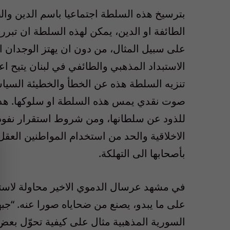
بترسيخ هذه السلطة اجتماعيا باسم الدين والط
الطائفة او الدين، يمكن لهذه السلطة ان تبرر
على سبيل المثال، من دون ان يهتز الوجدان او
الاستبداد المذهبي والطائفي في لبنان يتيح 
تنزيه السلطة هذه عن الخطأ والخطيئة السياسي
صوت نقدي يمس هذه السلطة او سلوكها. هذا ل
للذود عن سلطانها، ومن شروط استقرار نفوذ
الاخلاقية والحد من استخدام المواطنين العقل 
بأصحابها الى التهلكة.
في مشهد عرسال الدموي الاخير محاولة لاستحض
على ما يبدو، يصنع من ضحاياه صورا عنه. “جب
السورية المذهبية مثال على كيفية تحوّل بعض 