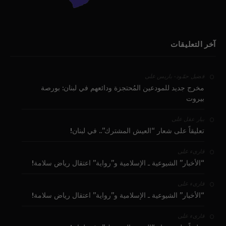
آخر التعليقات
على
فضيل حمّود - باريس
مخرج جديد للمودعين المُحتجزة ودائعهم في لبنان: بورصة
بيروت
على
بيار عقل
تعليقاً على شعار “العيش المشترك”.. في لبنان!
على
قارىء
“الأخبار” الشيوعية ـ الإسلامية و”رواية” اعتقال رياض سلامة!
على
قارىء
“الأخبار” الشيوعية ـ الإسلامية و”رواية” اعتقال رياض سلامة!
على
قارىء