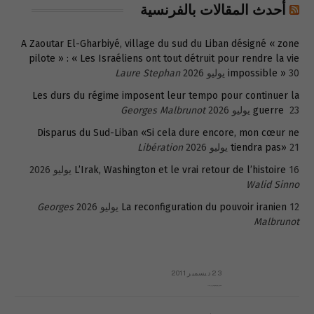
أحدث المقالات بالفرنسية
A Zaoutar El-Gharbiyé, village du sud du Liban désigné « zone
pilote » : « Les Israéliens ont tout détruit pour rendre la vie
30 يوليو 2026
impossible »
Laure Stephan
Les durs du régime imposent leur tempo pour continuer la
23 يوليو 2026
guerre
Georges Malbrunot
Disparus du Sud-Liban «Si cela dure encore, mon cœur ne
21 يوليو 2026
tiendra pas»
Libération
16 يوليو 2026
L’Irak, Washington et le vrai retour de l’histoire
Walid Sinno
12 يوليو 2026
La reconfiguration du pouvoir iranien
Georges
Malbrunot
23 ديسمبر 2011
عائلة المهندس طارق الربعة: أين دولة القانون والموسسات؟