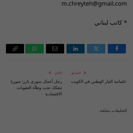
m.chreyteh@gmail.com
* كاتب لبناني
فيسبوك
تويتر
لينكدإن
البريد
واتساب
Copy
الإلكتروني
Link
السابق
التالي
علمانية التيار الوطني في الكويت
رجل أعمال سوري بارز: سوريا
تتفكك تحت وطأة العقوبات
الاقتصادية
التعليقات مغلقة.