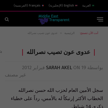
العربية
English
(
الإنجليزية
)
Français
(
الفرنسية
)
»
أنت الآن تتصفح:
الرئيسية
عدوى عون تصيب نصرالله
عدوى عون تصيب نصرالله
بواسطة
19 فبراير 2012
ON
SARAH AKEL
غير مصنف
سجل الأمين العام لحزب الله حسن نصرالله
الخطاب الأكثر إرتبكاً له بالأمس، رداً على خطباء
ذكرى 14 شباط.