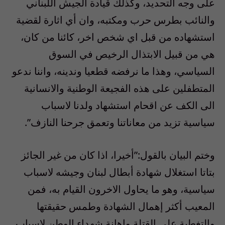
على وجه التحديد، وكذلك قيادة الجيش اللبناني
والنائب بطرس حرب ومكتبه، وان أي اثارة لقضية
استشهاده من قبل اي شخص اخر، كائنا من كان،
هي من قبيل الابتذال الرخيص في السوق
السياسي، وهذا ما نرفضه قطعيا وندينه، واننا ندعو
المتطفلين على هذه الفجيعة الوطنية والانسانية
الى الكف عن اقحام استشهاد ولدنا لاسباب
سياسية تزيد من معاناتنا وتعمق جرحنا النازف”.
وختم البيان بالقول:”أخيرا، اذا كان من غير الجائز
بتاتا استغلال شهادة أبطال لبنان وجيشه لاسباب
سياسية، وهو ما يحاول الاخرون القيام به، فمن
المعيب أكثر إهمال الشهادة وطمس حقيقتها
والتغطية على القتلة وإهانة شهداء الوطن لاسباب