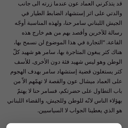
قد يتذكرني العماد عون عندما زرته الى جانب
والدتي على اثر إستشهاد الضابط الطيار في
الجيش اللبناني سامر حنا، ولهذه المناسبة أوجّه
رسالة للآخرين وأقصد بهم من هم خارج هذه
القاعة. “التجارة في هذا الموضوع لن نسمح بها،
هناك كثر يبغون المتاجرة بها، سامر هو شهيد كلّ
الوطن وهو ليس شهيد فئة دون الأخرى. للأسف
كثر يستغلون قضية إستشهاد سامر بهدف الهجوم
على العماد ميشال عون والقصة لا تهمّهم الاّ من
باب التطاول على حضرتكم، فسامر حنا لا يهتمّ
بهؤلاء الناس لانّه للوطن وللجيش، والقضاء اللبناني
هو الذي يعطينا الجواب لا السياسيين.