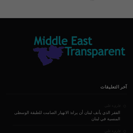
بيان الأقباط وحتمية التغيير ودعوة للتوقيع
آخر التعليقات
على
قارىء
الفقر الذي يأنف لبنان أن يراه: الانهيار الصامت للطبقة الوسطى
المنسية في لبنان
على
قارىء