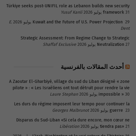
Türkiye seeks post-UNIFIL role as Lebanon builds new security
31 يوليو 2026
framework
Yusuf Kanli
29 يوليو 2026
Kuwait and the Future of U.S. Power Projection
E.
Dent
Strategic Assessment: From Regime Change to Strategic
27 يوليو 2026
Neutralization
Shaffaf Exclusive
أحدث المقالات بالفرنسية
A Zaoutar El-Gharbiyé, village du sud du Liban désigné « zone
pilote » : « Les Israéliens ont tout détruit pour rendre la vie
30 يوليو 2026
impossible »
Laure Stephan
Les durs du régime imposent leur tempo pour continuer la
23 يوليو 2026
guerre
Georges Malbrunot
Disparus du Sud-Liban «Si cela dure encore, mon cœur ne
21 يوليو 2026
tiendra pas»
Libération