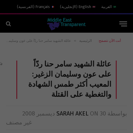
العربية
English
(
الإنجليزية
)
Français
(
الفرنسية
)
»
أنت الآن تتصفح:
الرئيسية
عائلة الشهيد سامر حنا ردّاً على عون وسليمان الزغير: المعيب أكثر طمس الشهادة والتغطية على القتلة
عائلة الشهيد سامر حنا ردّاً
على عون وسليمان الزغير:
المعيب أكثر طمس الشهادة
والتغطية على القتلة
بواسطة
30 ديسمبر 2008
ON
SARAH AKEL
غير مصنف