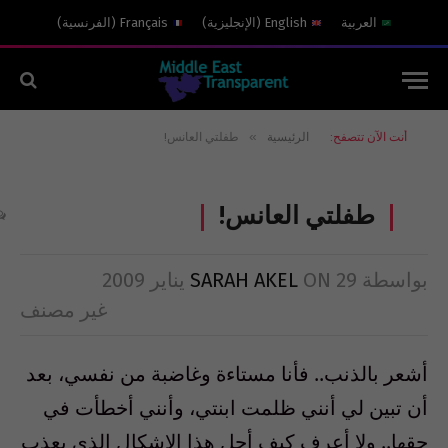
العربية
English
(
الإنجليزية
)
Français
(
الفرنسية
)
»
أنت الآن تتصفح:
الرئيسية
طفلتي العانس!
طفلتي العانس!
بواسطة
29 يناير 2009
ON
SARAH AKEL
غير مصنف
أشعر بالذنب.. فأنا مستاءة وغاضبة من نفسي، بعد
أن تبين لي أنني ظلمت ابنتي، وأنني أخطأت في
حقها.. ولا أعرف كيف أحل هذا الإشكال الذي يعذب