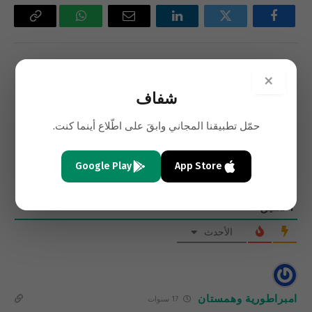
فيسبوك
تويتر
لينكدإن
البريد
واتساب
Copy
الإلكتروني
Link
السابق
التالي
×
المثقف العربي في زمن
معركة الحضارات والقيم
شفاف
الانحطاط العربي: على أي جانبيه
يميل: هاشم صالح وأصولية عبد
حمّل تطبيقنا المجاني وابقَ على اطّلاع أينما كنت.
الرزاق عيد
Google Play
App Store
1
تعليق
الأحدث
امبراطورية وهمستان
17 سنوات