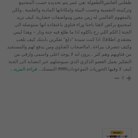
طفلتي العانس!الطفولة :هي عمر يتم تحديده حسب المجتمع
وتركيبته النفسية وحسب البيئة وامكاناتها المادية والعلمية , ولكن
بالمفهوم العالمي له زمن معين ومواصفات حضارية. كيف نريد
لمجتمع يركض لاهثا باحثا وراء فتاوي باعتقاده انها ستوصله الى
الجنة ( الكم اللي رح ياكلوه اذا ما طلع فيه جنة ونار – وهذا ليس
معتقدي اطلاقا). اذا كنت سيدة “دلع” تفكرين بابنتك كيف تلعب
وكيف تتصرف ببراءة , امااصحاب الفتاوي ومن يدفع لهم والمستفيد
من فتاويهم وهم كثر .. يرون انه لا يوجد اعلى واسمى وارقى من
التفكير بعمل العضو الذكري الذي سيوصلهم عبر انتصابه الى الجنة
كيف لا وفيها الحوريات الموعودات!!!!!!!!!! التمسك
…
قراءة المزيد ..
0