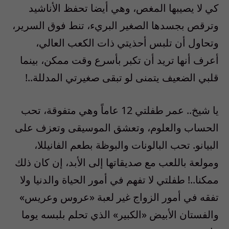
كي لا يصيبها المغص، وهي أيضا تحفظ الأناشيد
وترقص بجسدها الصغير البريء، تنط فوق السرير،
وتحاول أن تلبس أحذيتي ذات الكعب العالي،
أعرف أنها تريد أن تكبر بأسرع وقت ممكن، بينما
قلبي الضعيف يتمنى لو تبقى صغيرتي المدللة..!
يا شيخ.. عمر طفلتي 12 عاماً وهي متفوقة، تحب
الحساب والعلوم، وتعشق الموسيقى وتعزف على
البيانو. تحب البالونات والبوظة بطعم الفانيللا،
ومولعة باللعب مع صديقاتها إلى الأبد، إن كان ذلك
ممكنا..! طفلتي لا تفهم في أمور الحياة والدنيا ولا
تفقه في أمور الزواج غير لعبة «عروس وعريس»
والفستان الأبيض «الكبير» الذي تحلم بلبسه يوما