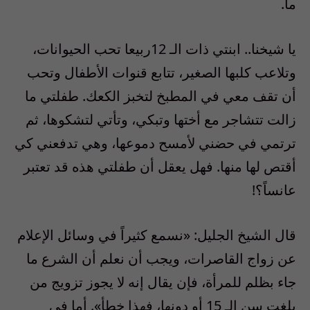
ما.
يا شيخنا.. ابنتي ذات الـ 12ربيعا تحب الحيوانات،
وتلاعب كلبها الصغير، تتابع قنوات الأطفال وتحب
أن تقف معي في المطبخ لتخبز الكعك. طفلتي ما
زالت تتشاجر مع أختها وتبكي، وتأتي لتشكوها، ثم
ترتمي في حضني لأمسح دموعها، وهي تدفعني كي
أقتص لها منها. فهل يعقل أن طفلتي هذه قد تعتبر
عانساً؟!
قال الشيخ الجليل: «نسمع كثيراً في وسائل الإعلام
عن زواج القاصرات، ويجب أن نعلم أن الشرع ما
جاء بظلم للمرأة، فإن يقال إنه لا يجوز تزويج من
بلغت سن الـ 15 أو دونها، فهذا خطأ». أما في