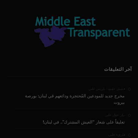
آخر التعليقات
على
فضيل حمّود - باريس
مخرج جديد للمودعين المُحتجزة ودائعهم في لبنان: بورصة
بيروت
على
بيار عقل
تعليقاً على شعار “العيش المشترك”.. في لبنان!
على
قارىء