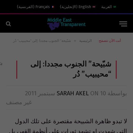
العربية
English
(
الإنجليزية
)
Français
(
الفرنسية
)
»
أنت الآن تتصفح:
الرئيسية
شبّيحة” الجنوب مجددا: إلى “محيبيب” دُر
شبّيحة” الجنوب مجددا: إلى
“محيبيب” دُر
بواسطة
10 سبتمبر 2011
ON
SARAH AKEL
غير مصنف
لا تبدو ظاهرة الشبيحة مقتصرة على تلك الدول
التي شهدت او تشهد ثورات على أنظمة القهر، بل