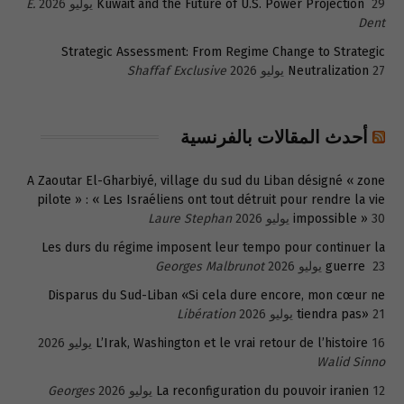
29 يوليو 2026
Kuwait and the Future of U.S. Power Projection
E.
Dent
Strategic Assessment: From Regime Change to Strategic
27 يوليو 2026
Neutralization
Shaffaf Exclusive
أحدث المقالات بالفرنسية
A Zaoutar El-Gharbiyé, village du sud du Liban désigné « zone
pilote » : « Les Israéliens ont tout détruit pour rendre la vie
30 يوليو 2026
impossible »
Laure Stephan
Les durs du régime imposent leur tempo pour continuer la
23 يوليو 2026
guerre
Georges Malbrunot
Disparus du Sud-Liban «Si cela dure encore, mon cœur ne
21 يوليو 2026
tiendra pas»
Libération
16 يوليو 2026
L’Irak, Washington et le vrai retour de l’histoire
Walid Sinno
12 يوليو 2026
La reconfiguration du pouvoir iranien
Georges