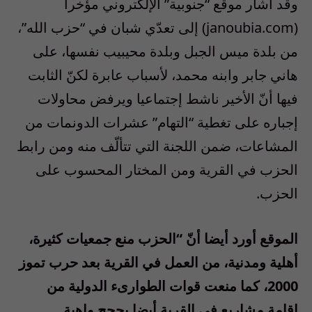
وقد أشار موقع “جنوبية” الإلكتروني مؤخرا
(janoubia.com) إلى تعدّي شبان في “حزب الله”،
من بلدة ميس الجبل وبلدة محيبيب نفسها، على
هاني جابر وابنه محمد، لأسباب عابرة لكنّ الثابت
فيها أنّ الأخير ناشط إجتماعيا ويرفض محاولات
إجباره على تغطية “التهام” عشرات الدونمات من
المشاعات، ضمن اللجنة التي تتألّف منه ومن رابط
الحزب في القرية ومن المختار المحسوب على
الحزب.
الموقع أورد أيضا أنّ “الحزب منع جمعيات كثيرة،
أهلية ومدنية، من العمل في القرية بعد حرب تموز
2000، كما منعت قوات الطوارىء الدولية من
إقامة مشاريع في القرية أيضا بحجج واهية.