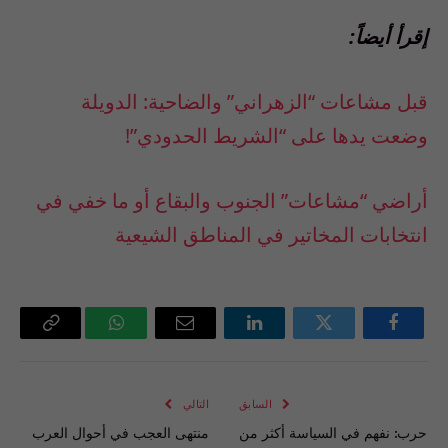
إقرأ أيضاً:
قبل مشاعات “الزهراني” والضاحية: الدويلة
وضعت يدها على “الشريط الحدودي”!
أراضي “مشاعات” الجنوب والبقاع أو ما خفي في
انتخابات المخاتير في المناطق الشيعية
فيسبوك
تويتر
لينكدإن
البريد
واتساب
Copy
الإلكتروني
Link
السابق
التالي
حرب: نفهم في السياسة أكثر من
منتهى العجب في أحوال العرب