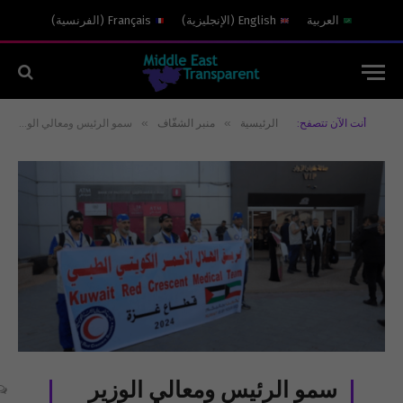
العربية
English
(
الإنجليزية
)
Français
(
الفرنسية
)
»
»
أنت الآن تتصفح:
الرئيسية
منبر الشفّاف
سمو الرئيس ومعالي الوزير وأموال الجمعيات!
سمو الرئيس ومعالي الوزير