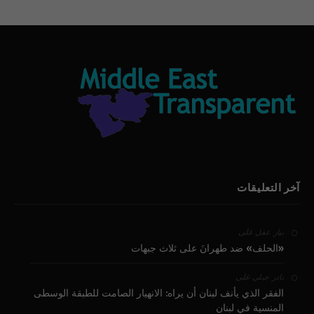
آخر التعليقات
على
بيار عقل
«الحلف» ضد طهرانَ على ثلاث جبهات
على
نادر جبلي
الفقر الذي يأنف لبنان أن يراه: الانهيار الصامت للطبقة الوسطى
المنسية في لبنان