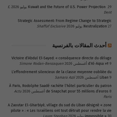
29 يوليو 2026
Kuwait and the Future of U.S. Power Projection
E.
Dent
Strategic Assessment: From Regime Change to Strategic
27 يوليو 2026
Neutralization
Shaffaf Exclusive
أحدث المقالات بالفرنسية
Victoire d’Abdul El-Sayed: « conséquence directe du déluge
9 أغسطس 2026
d’Al-Aqsa »!!
Simone Rodan-Benzaquen
L’effondrement silencieux de la classe moyenne oubliée du
9 أغسطس 2026
Liban
Samara Azzi
À Paris, Rodolphe Saadé rachète l’hôtel particulier du patron
8 أغسطس 2026
de Snapchat pour 55 millions d’euros
Actu
Paris
A Zaoutar El-Gharbiyé, village du sud du Liban désigné « zone
pilote » : « Les Israéliens ont tout détruit pour rendre la vie
30 يوليو 2026
impossible »
Laure Stephan