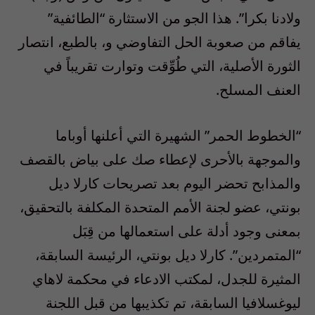
ولادنا بكرا”. هذا الجو من الاستثارة “الطائفية”
يفاقم من صعوبة الحل التفاوضي و، بالطبع، انتصار
الثورة الأصلية، التي طُوِّقت وتوارت تقريباً في
العنف المسلح.
“الخطوط الحمر” الشهيرة التي أعلنها أوباما
والموجهة بالأحرى لإعطاء صك على بياض بالقصف
والمذابح تحضر اليوم بعد تصريحات كارلا ديل
بونتي، عضو لجنة الأمم المتحدة المكلفة بالتحقيق،
بمعنى وجود أدلة على استعمالها من قِبَل
“المتمردين”. كارلا ديل بونتي، الرئيسة السابقة،
المثيرة للجدل، لمكتب الادعاء في محكمة لاهاي
ليوغسلافيا السابقة، تم تكذيبها من قبل اللجنة