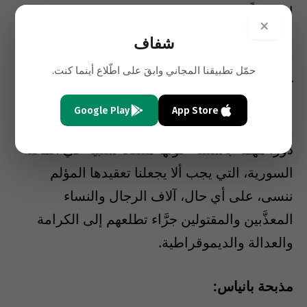
انقساماً يلائم فقط دولة إسرائيل.
×
شفاف
في سياق شديد التقلب، مخترق بكثير من المصالح
حمّل تطبيقنا المجاني وابقَ على اطّلاع أينما كنت.
غير المشروعة ومسكون بكثير من المجانين
والقتلة، لا يمكن استبعاد أي شيء. لكن لا يبدو أن
Google Play
App Store
إسرائيل، بشكل مباشر على الأقل، سوف تلعب
دوراً مهماً -باستثناء كونها منتفعاً سلبياً- في المحنة
السورية، التي يجب ألا يجعلنا تعقيدها المؤلم
ننسى، على أي حال، آلاف الرجال والنساء
المعذَّبين والمقتولين جرَّاء تطلعهم إلى الكرامة
والعدالة والديموقراطية.
مذبحة بانياس: