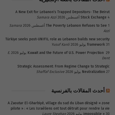
A New Exit for Lebanon’s Trapped Depositors- The Beirut
4 أغسطس 2026
Stock Exchange
Samara Azzi
1 أغسطس 2026
The Poverty Lebanon Refuses to See
Samara
Azzi
Türkiye seeks post-UNIFIL role as Lebanon builds new security
31 يوليو 2026
framework
Yusuf Kanli
29 يوليو 2026
Kuwait and the Future of U.S. Power Projection
E.
Dent
Strategic Assessment: From Regime Change to Strategic
27 يوليو 2026
Neutralization
Shaffaf Exclusive
أحدث المقالات بالفرنسية
A Zaoutar El-Gharbiyé, village du sud du Liban désigné « zone
pilote » : « Les Israéliens ont tout détruit pour rendre la vie
30 يوليو 2026
impossible »
Laure Stephan