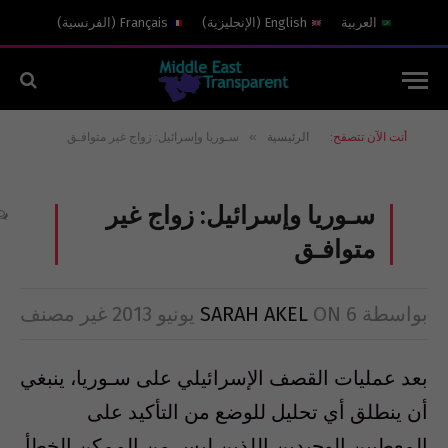
العربية
English
(
الإنجليزية
)
Français
(
الفرنسية
)
»
أنت الآن تتصفح:
الرئيسية
سـوريا وإسرائيل: زواج غير متوافـق
سـوريا وإسرائيل: زواج غير
متوافـق
بواسطة
6 يونيو 2013
ON
SARAH AKEL
غير مصنف
بعد عمليات القصف الإسرائيلي على سـوريا، ينبغي
أن ينطلق أي تحليل للوضع من التأكيد على
المعطيين الوحيدين اللذين ليس من الممكن الخطأ