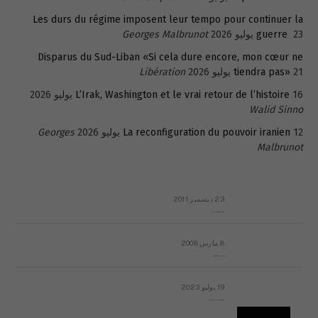
Les durs du régime imposent leur tempo pour continuer la
23 يوليو 2026
guerre
Georges Malbrunot
Disparus du Sud-Liban «Si cela dure encore, mon cœur ne
21 يوليو 2026
tiendra pas»
Libération
16 يوليو 2026
L’Irak, Washington et le vrai retour de l’histoire
Walid Sinno
12 يوليو 2026
La reconfiguration du pouvoir iranien
Georges
Malbrunot
23 ديسمبر 2011
عائلة المهندس طارق الربعة: أين دولة القانون والموسسات؟
8 مارس 2008
رسالة مفتوحة لقداسة البابا شنوده الثالث
19 يوليو 2023
إشكاليات التقويم الهجري، وهل يجدي هذا التقويم أيُ نفع؟