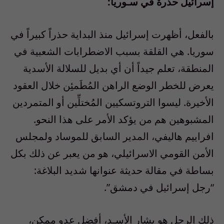
إسرائيل حذرة في سـوريا:
بالفعل، أظهرت إسرائيل منذ البداية حذراً كبيراً في
سوريا. هي القلقة بسبب الاضطرابات الشعبية في
المنطقة، تعلم جيداً أن أي بديل للسلالة الأسدية
يعرض للخطر الوضع الراهن المُطَمئِن خلال العقود
الأخيرة. ليسوا التروتسكيين المُختلِّين أو المتمردين
المشبوهين هم من يؤكد الأمر على هذا النحو.
افراييم هاليفي، المدير السابق للموساد ولمجلس
الأمن القومي الاسرائيلي، هو من يعبر عن ذلك بكل
بساطة في مقالة حديثة عنوانها شديد البلاغة:
“رجل إسرائيل في دمشق”.
ذلك الرجل هو بشار الأسـد، أفضل عدو ممكن،