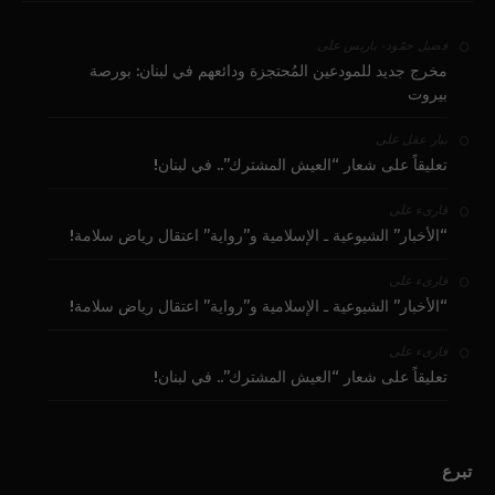
على
فضيل حمّود - باريس
مخرج جديد للمودعين المُحتجزة ودائعهم في لبنان: بورصة
بيروت
على
بيار عقل
تعليقاً على شعار “العيش المشترك”.. في لبنان!
على
قارىء
“الأخبار” الشيوعية ـ الإسلامية و”رواية” اعتقال رياض سلامة!
على
قارىء
“الأخبار” الشيوعية ـ الإسلامية و”رواية” اعتقال رياض سلامة!
على
قارىء
تعليقاً على شعار “العيش المشترك”.. في لبنان!
تبرع