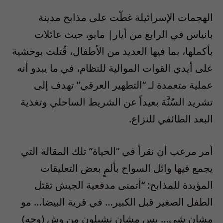
الهجمات الإسرائيلة غطّت على مذابح مدينة
بانياس في الرابع من أيار| مايو، حيث عائلات
بأكملها، بما فيها العديد من الأطفال، قُتلت بوحشية
على أيدي القوات الموالية للنظام، في ما يبدو أنه
عملية متعمدة لـ “التطهير العرقي” تهدف إلى
تشريد السُنَّة بعيداً عن الشريط الساحلي وتغذية
البعد الطائفي للنزاع.
أمر مرعب أن نقرأ في “الحياة” تلك المقالة التي
يجمع فيها وائل السواح بألمٍ بعض التعليقات
المؤيدة للمذابح: “أتمنى مدفعية الجيش تقتل
الطفل الصغير قبل الكبير… في قرية البيضا… مو
مشان شي… بس مشان نشيلون من وش (وجه)