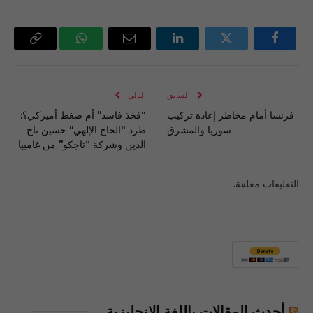
فيسبوك
تويتر
لينكدإن
البريد
واتساب
Copy
الإلكتروني
Link
السابق
التالي
فرنسا أمام مخاطر إعادة تركيب
“فخذ فاسد” أم ضغط أميركي؟:
سوريا والمشرق
طرد “الحاج الإلهي” حسين تاج
الدين وشركة “تاجكو” من غامبيا
التعليقات مغلقة.
أحدث المقالات باللغة الإنجليزية