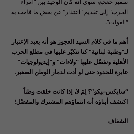
سمير جعجع، سوى أنه كان الوحيد بين “أمراء
الحرب” إلى تقديم “اعتذار” عن بعض ما قامت به
“القوات”.
أهم ما في كلام السيد العجوز هو أنه يعيد الإعتبار
لـ”وطنية لبنانية” كنا نتكبّر عليها في مطلع الحرب
الأهلية ونفضّل عليها “ولاءات” و”إيديولوجيات”
عابرة للحدود حتى لو أدت لدمار الوطن الصغير.
“سايكس-بيكو”؟ لِمَ لا، إذا كانت خلقت وطناً
اكتشف أبناؤه أنه انتماؤهم المشترك والمفضّل!
الشفاف