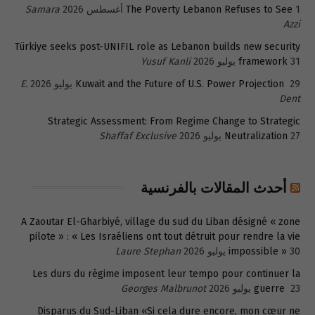
1 أغسطس 2026
The Poverty Lebanon Refuses to See
Samara
Azzi
Türkiye seeks post-UNIFIL role as Lebanon builds new security
31 يوليو 2026
framework
Yusuf Kanli
29 يوليو 2026
Kuwait and the Future of U.S. Power Projection
E.
Dent
Strategic Assessment: From Regime Change to Strategic
27 يوليو 2026
Neutralization
Shaffaf Exclusive
أحدث المقالات بالفرنسية
A Zaoutar El-Gharbiyé, village du sud du Liban désigné « zone
pilote » : « Les Israéliens ont tout détruit pour rendre la vie
30 يوليو 2026
impossible »
Laure Stephan
Les durs du régime imposent leur tempo pour continuer la
23 يوليو 2026
guerre
Georges Malbrunot
Disparus du Sud-Liban «Si cela dure encore, mon cœur ne