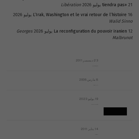
21 يوليو 2026
tiendra pas»
Libération
16 يوليو 2026
L’Irak, Washington et le vrai retour de l’histoire
Walid Sinno
12 يوليو 2026
La reconfiguration du pouvoir iranien
Georges
Malbrunot
23 ديسمبر 2011
عائلة المهندس طارق الربعة: أين دولة القانون والموسسات؟
8 مارس 2008
رسالة مفتوحة لقداسة البابا شنوده الثالث
19 يوليو 2023
إشكاليات التقويم الهجري، وهل يجدي هذا التقويم أيُ نفع؟
14 يناير 2011
ماذا يحدث في ليبيا اليوم الجمعة؟