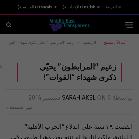
العربية
English
(
الإنجليزية
)
Français
(
الفرنسية
)
»
أنت الآن تتصفح:
الرئيسية
زعيم “المرابطون” يحيّي ذكرى شهداء “القوات”!
زعيم “المرابطون” يحيّي
ذكرى شهداء “القوات”!
بواسطة
6 سبتمبر 2014
ON
SARAH AKEL
غير مصنف
انقضت ٣٩ سنة على اندلاع “الحرب الأهلية”
اللبنانية، ولكن آثارها لم تنتهِ بعد. وهذا طبيعي في