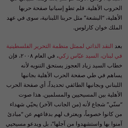
الحروب الأهلية. فلم تطوِ إسبانيا صفحة حربها
الأهلية، “البشعة” مثل حربنا اللبنانية، سوى في عهد
الملك خوان كارلوس.
بعد
النقد الذاتي لممثل منظمة التحرير الفلسطينية
في لبنان، السيد عبّاس زكي
، في العام ٢٠٠٨، فإن
خطاب السيد زياد العجوز يستحق التنويه لأنه
يساهم في طي صفحة الحرب الأهلية بجانبها
اللبناني وبجانبها الطائفي تحديداً، أي صفحة الحرب
الأهلية بين المسيحيين والمسلمين. هذا صوت
“سنّي” شجاع لأنه (من الجانب الآخر) يحيّي شهداء
من كانوا خصوماً، ويعترف لهم بدفاعهم عن “مبادئ
آمنوا بها واستشهدوا من آجلها”، بل ويدعو مسيحيي