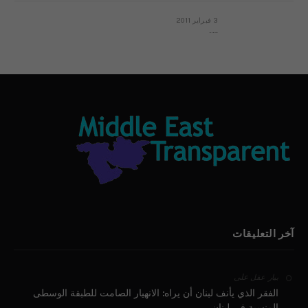
3 فبراير 2011
بيان الأقباط وحتمية التغيير ودعوة للتوقيع
آخر التعليقات
على
بيار عقل
الفقر الذي يأنف لبنان أن يراه: الانهيار الصامت للطبقة الوسطى
المنسية في لبنان