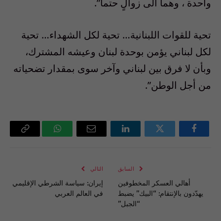
واحدة ، وهما الى زوالٍ حتماً”.
تحية للقوات اللبنانية… تحية لكل الشهداء… تحية
لكل لبناني يؤمن بوحدة لبنان وعيشه المشترك،
وبأن لا فرق بين لبناني وآخر سوى بمقدار تضحياته
من أجل الوطن”.
فيسبوك
تويتر
لينكدإن
البريد
واتساب
Copy
الإلكتروني
Link
السابق
التالي
أهالي العسكر المخطوفين
إيران: سياسة الشرطي الإقليمي
يهدّدون بالإنتقام: “البيك” يضبط
في العالم العربي
“الجبل”